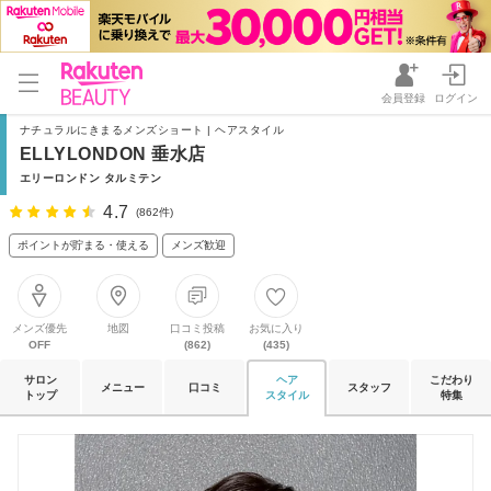
会員登録
ログイン
ナチュラルにきまるメンズショート | ヘアスタイル
ELLYLONDON 垂水店
エリーロンドン タルミテン
4.7
(862件)
ポイントが貯まる・使える
メンズ歓迎
メンズ優先
地図
口コミ投稿
お気に入り
OFF
(862)
(435)
サロン
ヘア
こだわり
メニュー
口コミ
スタッフ
トップ
スタイル
特集