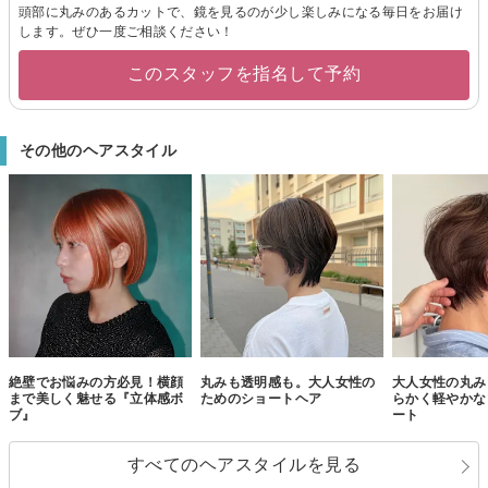
頭部に丸みのあるカットで、鏡を見るのが少し楽しみになる毎日をお届け
します。ぜひ一度ご相談ください！
このスタッフを指名して予約
その他のヘアスタイル
絶壁でお悩みの方必見！横顔
丸みも透明感も。大人女性の
大人女性の丸み
まで美しく魅せる『立体感ボ
ためのショートヘア
らかく軽やかな
ブ』
ート
すべてのヘアスタイルを見る