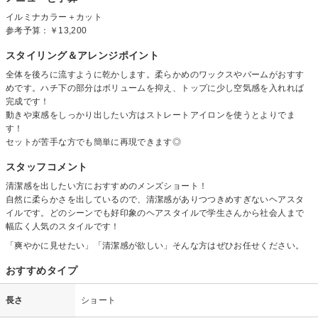
イルミナカラー＋カット
参考予算：
￥13,200
スタイリング＆アレンジポイント
全体を後ろに流すように乾かします。柔らかめのワックスやバームがおすす
めです。ハチ下の部分はボリュームを抑え、トップに少し空気感を入れれば
完成です！
動きや束感をしっかり出したい方はストレートアイロンを使うとよりでま
す！
セットが苦手な方でも簡単に再現できます◎
スタッフコメント
清潔感を出したい方におすすめのメンズショート！
自然に柔らかさを出しているので、清潔感がありつつきめすぎないヘアスタ
イルです。どのシーンでも好印象のヘアスタイルで学生さんから社会人まで
幅広く人気のスタイルです！
「爽やかに見せたい」「清潔感が欲しい」そんな方はぜひお任せください。
おすすめタイプ
長さ
ショート