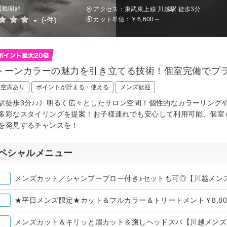
掲載開始
アクセス：東武東上線 川越駅 徒歩3分
-
(-件)
カット単価：
￥6,600～
トーンカラーの魅力を引き立てる技術！個室完備でプ
日空席あり
ポイントが貯まる・使える
メンズ歓迎
駅徒歩3分♪♪》明るく広々としたサロン空間！個性的なカラーリング
多彩なスタイリングを提案！お子様連れでも安心して利用可能、個室
を発見するチャンスを！
ペシャルメニュー
メンズカット／シャンプーブロー付き♪セットも可◎【川越メン
★平日メンズ限定★カット＆フルカラー＆トリートメント￥8,80
メンズカット＆キリッと眉カット＆癒しヘッドスパ【川越メンズ