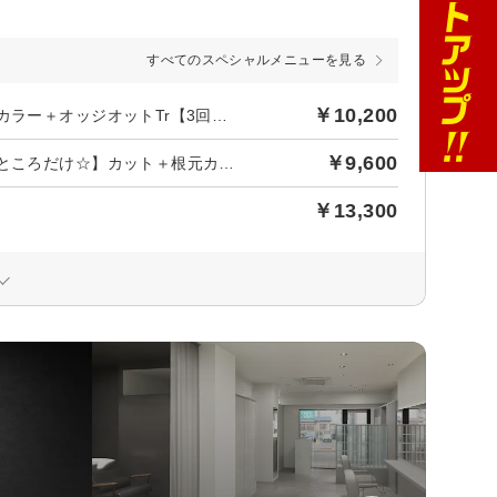
すべてのスペシャルメニューを見る
￥10,200
後日【927円】相当ポイントバック／★上質ケア★カット＋根元カラー＋オッジオットTr【3回目まで◎】￥10200
￥9,600
後日【872円】相当ポイントバック／【☆キレイを継続☆伸びたところだけ☆】カット＋根元カラー＋Tr ￥9600
￥13,300