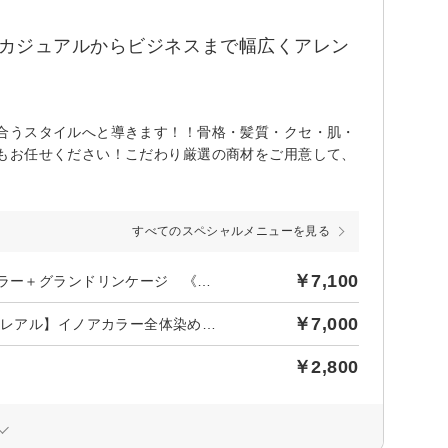
、カジュアルからビジネスまで幅広くアレン
合うスタイルへと導きます！！骨格・髪質・クセ・肌・
もお任せください！こだわり厳選の商材をご用意して、
すべてのスペシャルメニューを見る
￥7,100
後日【645円】相当ポイントバック／綺麗に艶髪カット＋フルカラー＋グランドリンケージ 《楽天限定》
￥7,000
後日【636円】相当ポイントバック／【初回】NEWカラー剤【ロレアル】イノアカラー全体染め＋カット セルフドライ
￥2,800