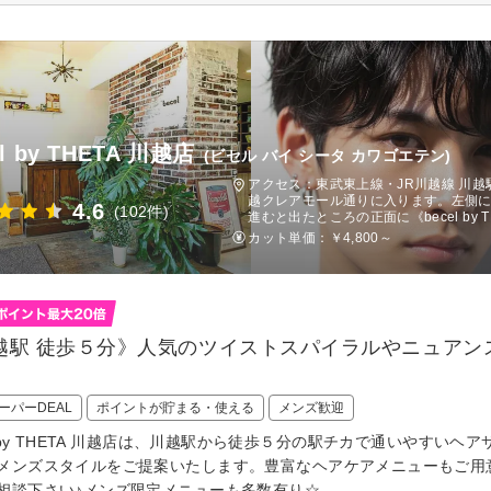
el by THETA 川越店
(ビセル バイ シータ カワゴエテン)
アクセス：東武東上線・JR川越線 川越
越クレアモール通りに入ります。左側
4.6
(102件)
進むと出たところの正面に《becel by
カット単価：
￥4,800～
越駅 徒歩５分》人気のツイストスパイラルやニュアン
ーパーDEAL
ポイントが貯まる・使える
メンズ歓迎
el by THETA 川越店は、川越駅から徒歩５分の駅チカで通いやす
メンズスタイルをご提案いたします。豊富なヘアケアメニューもご用
相談下さい♪メンズ限定メニューも多数有り☆