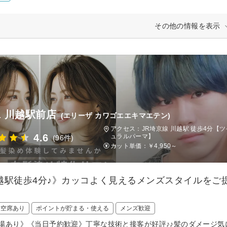
その他の情報を表示
sa 川越駅前店
(エリーザ カワゴエエキマエテン)
アクセス：JR埼京線 川越駅 徒歩4分【ツ
4.6
ュラルパーマ】
(96件)
カット単価：
￥4,950～
越駅徒歩4分♪》カッコよく見えるメンズスタイルをご
！
日空席あり
ポイントが貯まる・使える
メンズ歓迎
場あり》《当日予約歓迎》丁寧な技術と接客が好評♪♪髪のダメージ