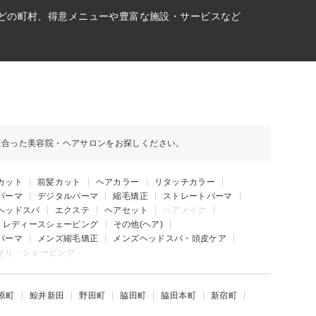
などの町村、得意メニューや豊富な施設・サービスなど
に合った美容院・ヘアサロンをお探しください。
カット
前髪カット
ヘアカラー
リタッチカラー
パーマ
デジタルパーマ
縮毛矯正
ストレートパーマ
ヘッドスパ
エクステ
ヘアセット
ヘアメイク
レディースシェービング
その他(ヘア)
パーマ
メンズ縮毛矯正
メンズヘッドスパ・頭皮ケア
そり・シェービング
原町
鯨井新田
野田町
脇田町
脇田本町
新宿町