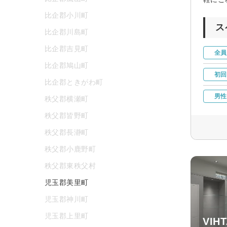
比企郡小川町
ス
比企郡川島町
比企郡吉見町
全員
比企郡鳩山町
初回
比企郡ときがわ町
男性
秩父郡横瀬町
秩父郡皆野町
秩父郡長瀞町
秩父郡小鹿野町
秩父郡東秩父村
児玉郡美里町
児玉郡神川町
児玉郡上里町
VIH