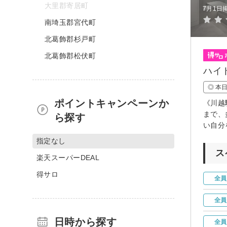
大里郡寄居町
7月1日
南埼玉郡宮代町
北葛飾郡杉戸町
北葛飾郡松伏町
ハイ
◎ 本
ポイントキャンペーンか
《川越
まで、
ら探す
い自分
指定なし
ス
楽天スーパーDEAL
得サロ
全員
全員
日時から探す
全員