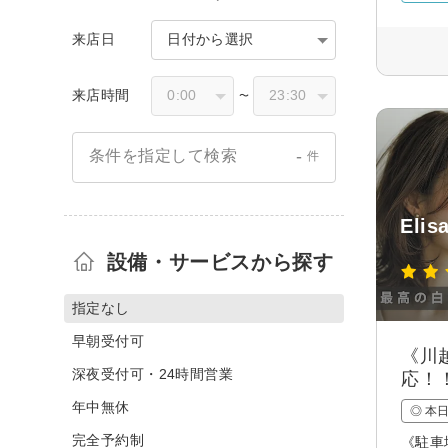
来店日
日付から選択
来店時間
〜
-
条件を指定して検索
件
Eli
設備・サービスから探す
指定なし
早朝受付可
《川
深夜受付可・24時間営業
応！
年中無休
◎ 本
完全予約制
《駐車