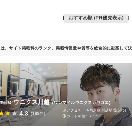
おすすめ順 (PR優先表示)
位は、サイト掲載料のランク、掲載情報量や質等を総合的に勘案して
 mile ウニクス川越
(ワンマイルウニクスカワゴエ)
アクセス：JR埼京線 川越駅 徒歩8分
4.3
(189件)
カット単価：
￥2,500～