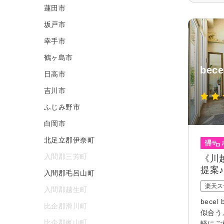
蓮田市
坂戸市
幸手市
鶴ヶ島市
bec
日高市
吉川市
ふじみ野市
白岡市
北足立郡伊奈町
入間郡三芳町
《川
提案♪
入間郡毛呂山町
楽天ス
入間郡越生町
bec
比企郡滑川町
似合う
比企郡嵐山町
軽にご