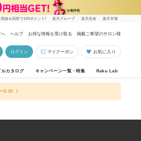
登録＆回答で100ポイント!
楽天グループ
楽天生命
楽天市場
方へ
ヘルプ
お得な情報を受け取る
掲載ご希望のサロン様
ログイン
マイクーポン
お気に入り
イルカタログ
キャンペーン一覧・特集
Raku Lab
5:30