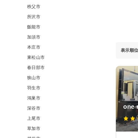
秩父市
所沢市
飯能市
加須市
本庄市
表示順
東松山市
春日部市
狭山市
羽生市
鴻巣市
one
深谷市
上尾市
草加市