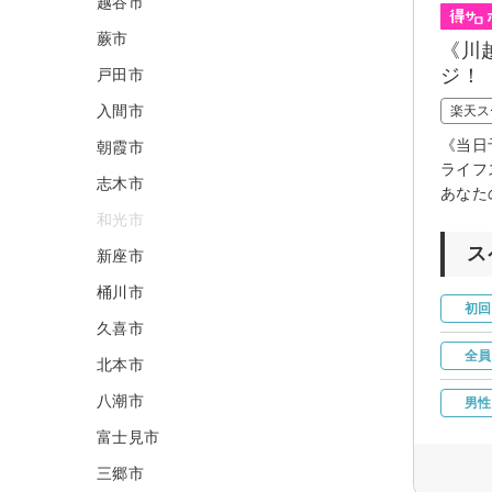
越谷市
蕨市
《川
ジ！
戸田市
入間市
楽天ス
《当日
朝霞市
ライフ
志木市
あなた
和光市
ス
新座市
桶川市
初回
久喜市
全員
北本市
八潮市
男性
富士見市
三郷市