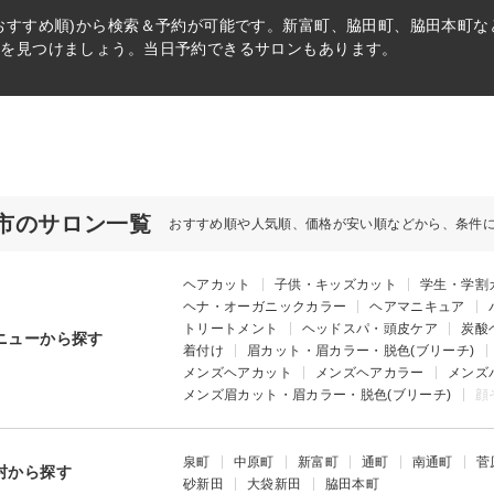
おすすめ順)から検索＆予約が可能です。新富町、脇田町、脇田本町
術を見つけましょう。当日予約できるサロンもあります。
市のサロン一覧
おすすめ順や人気順、価格が安い順などから、条件
ヘアカット
子供・キッズカット
学生・学割
ヘナ・オーガニックカラー
ヘアマニキュア
トリートメント
ヘッドスパ・頭皮ケア
炭酸
ニューから探す
着付け
眉カット・眉カラー・脱色(ブリーチ)
メンズヘアカット
メンズヘアカラー
メンズ
メンズ眉カット・眉カラー・脱色(ブリーチ)
顔
泉町
中原町
新富町
通町
南通町
菅
村から探す
砂新田
大袋新田
脇田本町