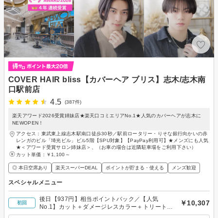
COVER HAIR bliss【カバーヘア ブリス】志木/志木南
口駅前店
4.5
(387件)
楽天アワード2026受賞姉妹店★楽天口コミエリアNo.1★人気のカバーヘアが志木に
NEWOPEN！
アクセス：東武東上線志木駅南口徒歩30秒／駅前ロータリー・りそな銀行向かいの赤
レンガのビル「埼光ビル」ビル5階【SPU対象】【PayPay利用可】★メンズにも人気
★＜アワード受賞サロン姉妹店＞、（お車の場合は近隣駐車場をご利用下さい）
カット単価：
￥1,100～
◎ 本日空席あり
楽天スーパーDEAL
ポイントが貯まる・使える
メンズ歓迎
スペシャルメニュー
後日【937円】相当ポイントバック／【人気
￥10,307
初回
No.1】カット＋ダメージレスカラー＋トリートメ
ント¥10307