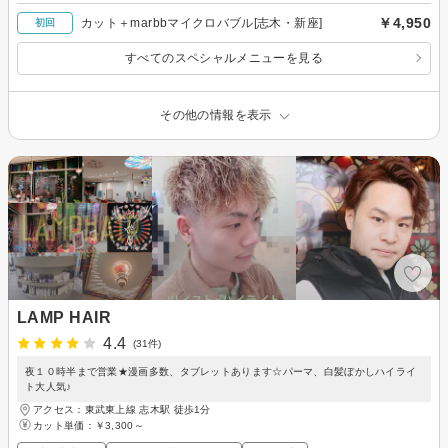
￥4,950
カット＋marbbマイクロバブル[志木・新座]
初回
すべてのスペシャルメニューを見る
その他の情報を表示
LAMP HAIR
4.4
(31件)
夜１０時半まで営業★漫画多数、タブレットあります☆パーマ、白髪ぼかしハイライ
ト大人気♪
アクセス：東武東上線 志木駅 徒歩1分
カット単価：
￥3,300～