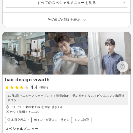
すべてのスペシャルメニューを見る
その他の情報を表示
hair design vivarth
4.4
(88件)
11月1日リニューアルオープン！！清潔感UPで男の身だしなみ！ビジネスマン御用達
サロン！！
アクセス：東武東上線 志木駅 徒歩1分
カット単価：
￥1,100～
◎ 本日空席あり
ポイントが貯まる・使える
メンズ歓迎
スペシャルメニュー