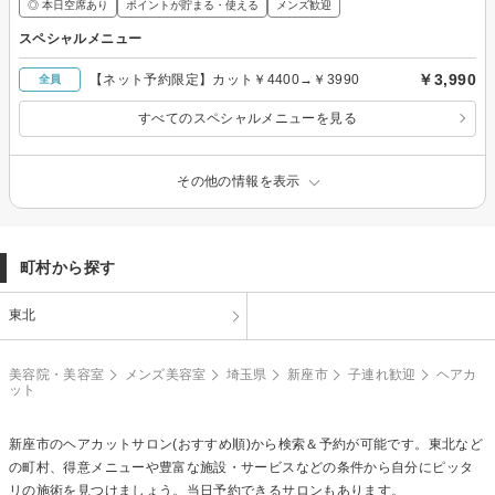
◎ 本日空席あり
ポイントが貯まる・使える
メンズ歓迎
スペシャルメニュー
￥3,990
【ネット予約限定】カット￥4400→￥3990
全員
すべてのスペシャルメニューを見る
その他の情報を表示
町村から探す
東北
美容院・美容室
メンズ美容室
埼玉県
新座市
子連れ歓迎
ヘアカ
ット
新座市の
ヘアカット
サロン(おすすめ順)から検索＆予約が可能です。東北など
の町村、得意メニューや豊富な施設・サービスなどの条件から自分にピッタ
リの施術を見つけましょう。当日予約できるサロンもあります。