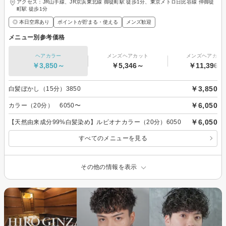
アクセス：JR山手線、JR京浜東北線 御徒町駅 徒歩1分、東京メトロ日比谷線 仲御徒
町駅 徒歩1分
◎ 本日空席あり
ポイントが貯まる・使える
メンズ歓迎
メニュー別参考価格
ヘアカラー
メンズヘアカット
メンズヘアカラ
￥3,850～
￥5,346～
￥11,396～
￥3,850
白髪ぼかし（15分）3850
￥6,050
カラー（20分） 6050〜
￥6,050
【天然由来成分99%白髪染め】ルビオナカラー（20分）6050
すべてのメニューを見る
その他の情報を表示