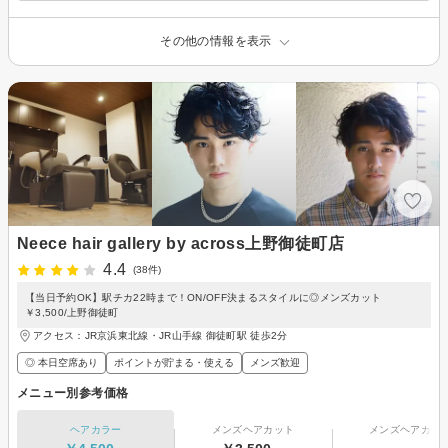
その他の情報を表示
Neece hair gallery by across上野御徒町店
4.4
(38件)
【当日予約OK】駅チカ22時まで！ON/OFF決まるスタイルに◎メンズカット
￥3,500/上野御徒町
アクセス：JR京浜東北線・JR山手線 御徒町駅 徒歩2分
◎ 本日空席あり
ポイントが貯まる・使える
メンズ歓迎
メニュー別参考価格
ヘアカラー
メンズヘアカット
メンズヘアカラ