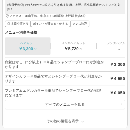
[当日予約◎]その人のカッコ良さを引き出す技術、上野、広小路駅近!ヘッドスパも好
評！
アクセス：JR山手線、東京メトロ銀座線 上野駅 徒歩5分
◎ 本日空席あり
ポイントが貯まる・使える
メンズ歓迎
メニュー別参考価格
ヘアカラー
メンズヘアカット
メンズヘアカラ
￥3,300～
￥5,720～
-
白髪ぼかし（5分以上）※単品でシャンプーブロー代が別途か
￥3,300
かります
デザインカラー※単品ですとシャンプーブロー代が別途かか
￥4,950
ります
プレミアムエドルカラー※単品でシャンプーブロー代が別途
￥6,050
になります
すべてのメニューを見る
その他の情報を表示