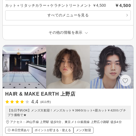
￥4,500
カット＋リタッチカラー＋ケラチントリートメント ￥4,500
すべてのメニューを見る
その他の情報を表示
HAIR & MAKE EARTH 上野店
4.4
(411件)
【当日予約OK】メンズ大歓迎！メンズカット￥3960/カット+眉カット￥4200♪プチ
プラ価格で★
アクセス：JR山手線 上野駅 徒歩5分、東京メトロ銀座線 上野広小路駅 徒歩4分
◎ 本日空席あり
ポイントが貯まる・使える
メンズ歓迎