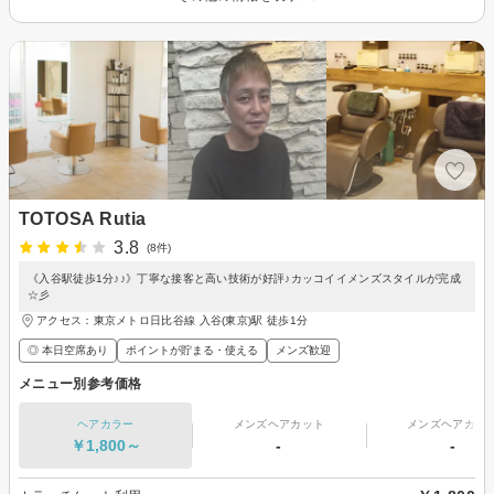
TOTOSA Rutia
3.8
(8件)
《入谷駅徒歩1分♪♪》丁寧な接客と高い技術が好評♪カッコイイメンズスタイルが完成
☆彡
アクセス：東京メトロ日比谷線 入谷(東京)駅 徒歩1分
◎ 本日空席あり
ポイントが貯まる・使える
メンズ歓迎
メニュー別参考価格
ヘアカラー
メンズヘアカット
メンズヘアカラ
￥1,800～
-
-