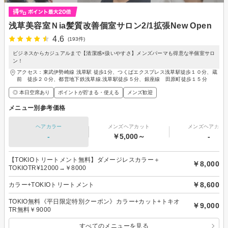
浅草美容室Ｎia髪質改善個室サロン2/1拡張New Open
4.6
(193件)
ビジネスからカジュアルまで【清潔感×扱いやすさ】メンズパーマも得意な半個室サロ
ン！
アクセス：東武伊勢崎線 浅草駅 徒歩1分、つくばエクスプレス浅草駅徒歩１０分、蔵
前 徒歩２０分、都営地下鉄浅草線.浅草駅徒歩５分、銀座線 田原町徒歩１５分
◎ 本日空席あり
ポイントが貯まる・使える
メンズ歓迎
メニュー別参考価格
ヘアカラー
メンズヘアカット
メンズヘアカラ
-
￥5,000～
-
【TOKIOトリートメント無料】ダメージレスカラー＋
￥8,000
TOKIOTR¥12000→￥8000
￥8,600
カラー+TOKIOトリートメント
TOKIO無料《平日限定特別クーポン》カラー+カット+トキオ
￥9,000
TR無料￥9000
すべてのメニューを見る