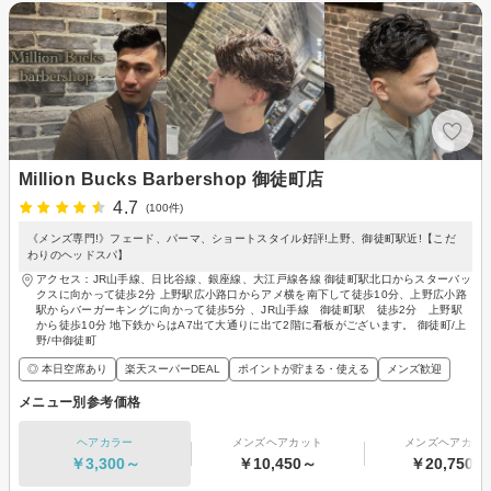
Million Bucks Barbershop 御徒町店
4.7
(100件)
《メンズ専門!》フェード、パーマ、ショートスタイル好評!上野、御徒町駅近!【こだ
わりのヘッドスパ】
アクセス：JR山手線、日比谷線、銀座線、大江戸線各線 御徒町駅北口からスターバッ
クスに向かって徒歩2分 上野駅広小路口からアメ横を南下して徒歩10分、上野広小路
駅からバーガーキングに向かって徒歩5分 、JR山手線 御徒町駅 徒歩2分 上野駅
から徒歩10分 地下鉄からはA7出て大通りに出て2階に看板がございます。 御徒町/上
野/中御徒町
◎ 本日空席あり
楽天スーパーDEAL
ポイントが貯まる・使える
メンズ歓迎
メニュー別参考価格
ヘアカラー
メンズヘアカット
メンズヘアカラ
￥3,300～
￥10,450～
￥20,750～