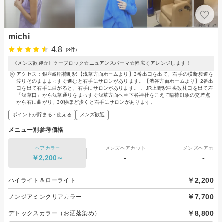
michi
4.8
(8件)
《メンズ歓迎☆》ツーブロック☆ニュアンスパーマ☆幅広くアレンジします！
アクセス：銀座線稲荷町駅【浅草方面ホームより】3番出口を出て、右手の横断歩道を
渡りそのまままっすぐ進むと右手にサロンがあります。【渋谷方面ホームより】2番出
口を出て右手に曲がると、右手にサロンがあります。 、JR上野駅中央改札口を出て左
「浅草口」から浅草通りをまっすぐ浅草方面へ⇒下谷神社をこえて稲荷町駅の交差点
から右に曲がり、30秒ほど歩くと右手にサロンがあります。
ポイントが貯まる・使える
メンズ歓迎
メニュー別参考価格
ヘアカラー
メンズヘアカット
メンズヘアカラ
￥2,200～
-
-
￥2,200
ハイライト＆ローライト
￥7,700
ノンジアミンクリアカラー
￥8,800
デトックスカラー（お洒落染め）