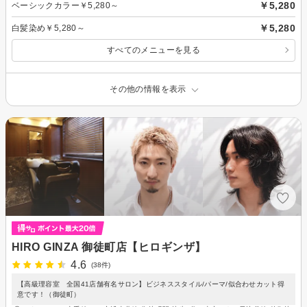
￥5,280
ベーシックカラー￥5,280～
￥5,280
白髪染め￥5,280～
すべてのメニューを見る
その他の情報を表示
HIRO GINZA 御徒町店【ヒロギンザ】
4.6
(38件)
【高級理容室 全国41店舗有名サロン】ビジネススタイル/パーマ/似合わせカット得
意です！（御徒町）