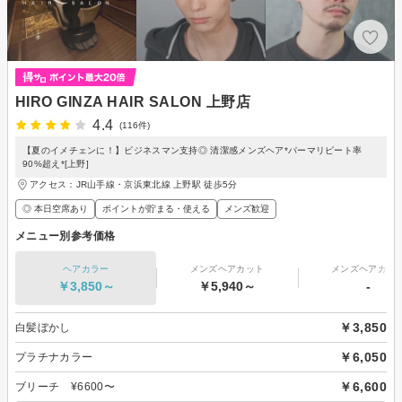
HIRO GINZA HAIR SALON 上野店
4.4
(116件)
【夏のイメチェンに！】ビジネスマン支持◎ 清潔感メンズヘア*パーマリピート率
90%超え*[上野]
アクセス：JR山手線・京浜東北線 上野駅 徒歩5分
◎ 本日空席あり
ポイントが貯まる・使える
メンズ歓迎
メニュー別参考価格
ヘアカラー
メンズヘアカット
メンズヘアカラ
￥3,850～
￥5,940～
-
￥3,850
白髪ぼかし
￥6,050
プラチナカラー
￥6,600
ブリーチ ¥6600〜