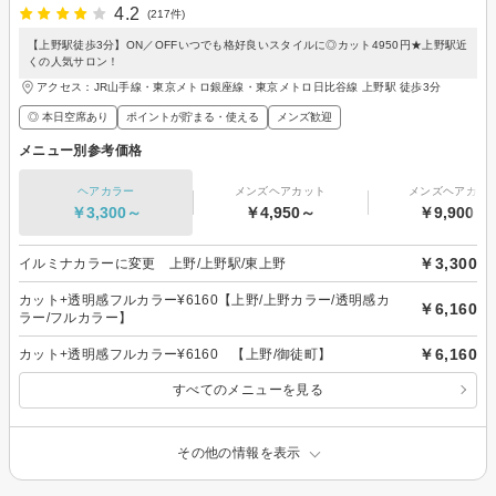
4.2
(217件)
【上野駅徒歩3分】ON／OFFいつでも格好良いスタイルに◎カット4950円★上野駅近
くの人気サロン！
アクセス：JR山手線・東京メトロ銀座線・東京メトロ日比谷線 上野駅 徒歩3分
◎ 本日空席あり
ポイントが貯まる・使える
メンズ歓迎
メニュー別参考価格
ヘアカラー
メンズヘアカット
メンズヘアカラ
￥3,300～
￥4,950～
￥9,900～
￥3,300
イルミナカラーに変更 上野/上野駅/東上野
カット+透明感フルカラー¥6160【上野/上野カラー/透明感カ
￥6,160
ラー/フルカラー】
￥6,160
カット+透明感フルカラー¥6160 【上野/御徒町】
すべてのメニューを見る
その他の情報を表示