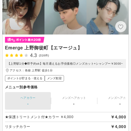
Emerge 上野御徒町【エマージュ】
4.3
(316件)
【上野駅1分◆即予約ok】毎月通えるお手頃価格◎メンズカット+シャンプー￥3000~
アクセス：各線 上野駅 徒歩1分
ポイントが貯まる・使える
メンズ歓迎
メニュー別参考価格
ヘアカラー
メンズヘアカット
メンズヘアカラ
-
-
-
￥4,000
★保護トリートメント付★カラー ￥4,000
￥4,000
リタッチカラー