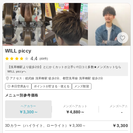
WILL piccy
4.4
(49件)
【浅草橋駅より徒歩2分】とにかくカットが上手い!!口コミ多数★メンズカットなら
WILL piccyへ
アクセス：総武線 浅草橋駅 徒歩2分、都営浅草線 浅草橋駅 徒歩2分
◎ 本日空席あり
ポイントが貯まる・使える
メンズ歓迎
メニュー別参考価格
ヘアカラー
メンズヘアカット
メンズヘアカラ
￥3,300～
￥4,880～
-
￥3,300
3Dカラー（ハイライト、ローライト）￥3,300～