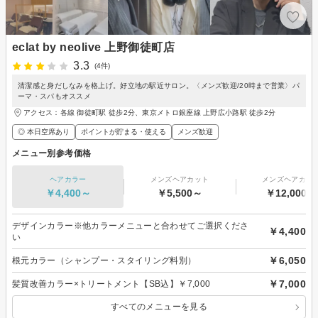
eclat by neolive 上野御徒町店
3.3
(4件)
清潔感と身だしなみを格上げ。好立地の駅近サロン。〈メンズ歓迎/20時まで営業〉パ
ーマ・スパもオススメ
アクセス：各線 御徒町駅 徒歩2分、東京メトロ銀座線 上野広小路駅 徒歩2分
◎ 本日空席あり
ポイントが貯まる・使える
メンズ歓迎
メニュー別参考価格
ヘアカラー
メンズヘアカット
メンズヘアカラ
￥4,400～
￥5,500～
￥12,000～
デザインカラー※他カラーメニューと合わせてご選択くださ
￥4,400
い
￥6,050
根元カラー（シャンプー・スタイリング料別）
￥7,000
髪質改善カラー×トリートメント【SB込】￥7,000
すべてのメニューを見る