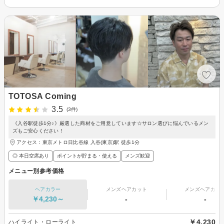
TOTOSA Coming
3.5
(3件)
《入谷駅徒歩1分♪》厳選した商材をご用意しています☆サロン選びに悩んでいるメン
ズもご安心ください！
アクセス：東京メトロ日比谷線 入谷(東京)駅 徒歩1分
◎ 本日空席あり
ポイントが貯まる・使える
メンズ歓迎
メニュー別参考価格
ヘアカラー
メンズヘアカット
メンズヘアカラ
￥4,230～
-
-
￥4,230
ハイライト・ローライト