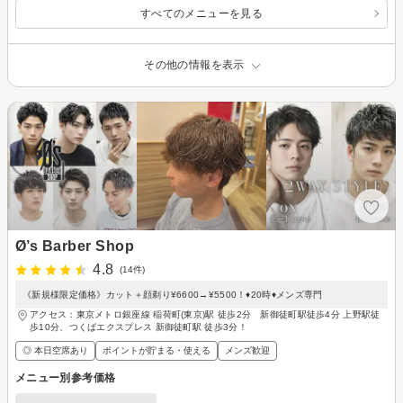
すべてのメニューを見る
その他の情報を表示
Ø’s Barber Shop
4.8
(14件)
《新規様限定価格》カット＋顔剃り¥6600→¥5500！♦︎20時♦︎メンズ専門
アクセス：東京メトロ銀座線 稲荷町(東京)駅 徒歩2分 新御徒町駅徒歩4分 上野駅徒
歩10分、つくばエクスプレス 新御徒町駅 徒歩3分！
◎ 本日空席あり
ポイントが貯まる・使える
メンズ歓迎
メニュー別参考価格