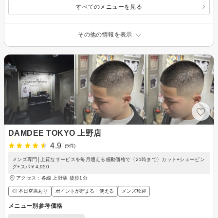
すべてのメニューを見る
その他の情報を表示
DAMDEE TOKYO 上野店
4.9
(5件)
メンズ専門│上質なサービスを毎月通える感動価格で〈21時まで〉カット+シェービン
グ+スパ￥4,950
アクセス：各線 上野駅 徒歩1分
◎ 本日空席あり
ポイントが貯まる・使える
メンズ歓迎
メニュー別参考価格