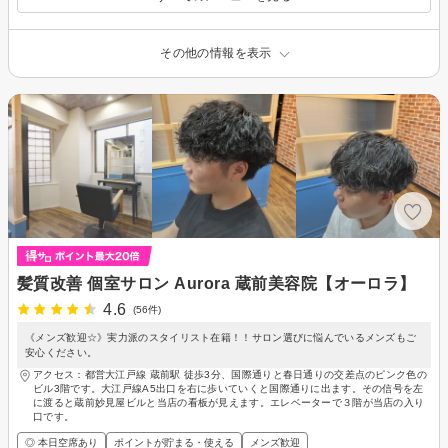
その他の情報を表示
髪質改善 個室サロン Aurora 蔵前美容院【オーロラ】
4.6
(56件)
《メンズ歓迎☆》実力派のスタイリスト在籍！！サロン選びに悩んでいるメンズもご
安心ください。
アクセス：都営大江戸線 蔵前駅 徒歩3分、国際通りと春日通りの交差点のピンク色の
ビル3階です。大江戸線A5出口を右に歩いていくと国際通りに出ます。その信号を左
に渡ると蔵前妙見屋ビルと当店の看板が見えます。エレベーターで３階が当店の入り
口です。
◎ 本日空席あり
ポイントが貯まる・使える
メンズ歓迎