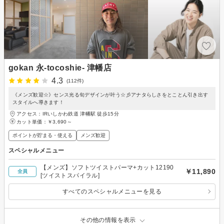
gokan 永-tocoshie- 津幡店
4.3
(112件)
《メンズ歓迎☆》センス光る旬デザインが叶う☆彡アナタらしさをとことん引き出す
スタイルへ導きます！
アクセス：IRいしかわ鉄道 津幡駅 徒歩15分
カット単価：
￥3,690～
ポイントが貯まる・使える
メンズ歓迎
スペシャルメニュー
【メンズ】ソフトツイストパーマ+カット12190
￥11,890
全員
[ツイストスパイラル]
すべてのスペシャルメニューを見る
その他の情報を表示