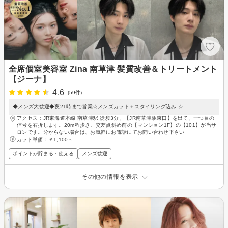
全席個室美容室 Zina 南草津 髪質改善＆トリートメント
【ジーナ】
4.6
(59件)
◆メンズ大歓迎◆夜21時まで営業☆メンズカット＋スタイリング込み ☆
アクセス：JR東海道本線 南草津駅 徒歩3分、【JR南草津駅東口】を出て、一つ目の
信号を右折します。20m程歩き、交差点斜め前の【マンション1F】の【101】が当サ
ロンです。分からない場合は、お気軽にお電話にてお問い合わせ下さい
カット単価：
￥1,100～
ポイントが貯まる・使える
メンズ歓迎
その他の情報を表示