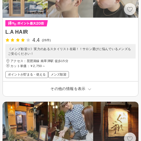
L.A HAIR
4.4
(26件)
《メンズ歓迎☆》実力のあるスタイリスト在籍！！サロン選びに悩んでいるメンズも
ご安心ください！
アクセス：琵琶湖線 南草津駅 徒歩15分
カット単価：
￥2,750～
ポイントが貯まる・使える
メンズ歓迎
その他の情報を表示