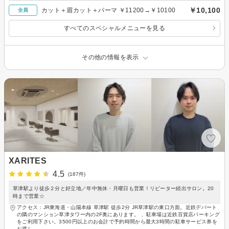
￥10,100
カット＋眉カット＋パーマ ￥11200→￥10100
全員
すべてのスペシャルメニューを見る
その他の情報を表示
XARITES
4.5
(187件)
草津駅より徒歩２分と好立地／年中無休・月曜日も営業！リピーター続出サロン。20
時まで営業☆
アクセス：JR東海道・山陽本線 草津駅 徒歩2分 JR草津駅の東口方面。近鉄デパート
の隣のマンション草津タワー内の2F奥にあります。 、駐車場は近鉄百貨店パーキング
をご利用下さい。3500円以上のお会計で予約時間から最大3時間の駐車サービス券を
お渡し。