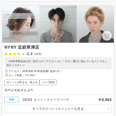
NYNY 近鉄草津店
4.4
(62件)
《JR草津駅徒歩2分》流行りのヘアスタイルに！サロン選びに悩んでいるメンズもご
安心ください！
アクセス：JR草津線 草津(滋賀)駅 徒歩2分！
カット単価：
￥3,850～
ポイントが貯まる・使える
メンズ歓迎
スペシャルメニュー
￥8,800
【初回】カット＋クリープパーマ
初回
すべてのスペシャルメニューを見る