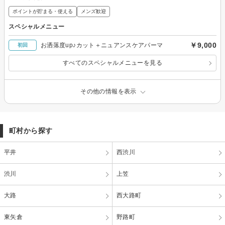
ポイントが貯まる・使える
メンズ歓迎
スペシャルメニュー
￥9,000
お洒落度up♪カット＋ニュアンスケアパーマ
初回
すべてのスペシャルメニューを見る
その他の情報を表示
町村から探す
平井
西渋川
渋川
上笠
大路
西大路町
東矢倉
野路町