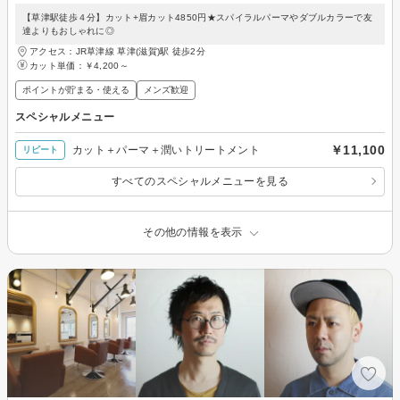
【草津駅徒歩４分】カット+眉カット4850円★スパイラルパーマやダブルカラーで友
達よりもおしゃれに◎
アクセス：JR草津線 草津(滋賀)駅 徒歩2分
カット単価：
￥4,200～
ポイントが貯まる・使える
メンズ歓迎
スペシャルメニュー
￥11,100
カット＋パーマ＋潤いトリートメント
リピート
すべてのスペシャルメニューを見る
その他の情報を表示