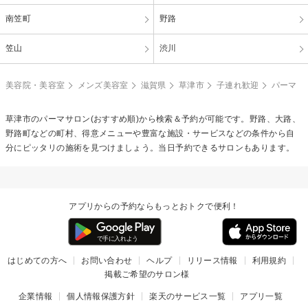
南笠町
野路
笠山
渋川
美容院・美容室
メンズ美容室
滋賀県
草津市
子連れ歓迎
パーマ
草津市の
パーマ
サロン(おすすめ順)から検索＆予約が可能です。野路、大路、
野路町などの町村、得意メニューや豊富な施設・サービスなどの条件から自
分にピッタリの施術を見つけましょう。当日予約できるサロンもあります。
アプリからの予約ならもっとおトクで便利！
はじめての方へ
お問い合わせ
ヘルプ
リリース情報
利用規約
掲載ご希望のサロン様
企業情報
個人情報保護方針
楽天のサービス一覧
アプリ一覧