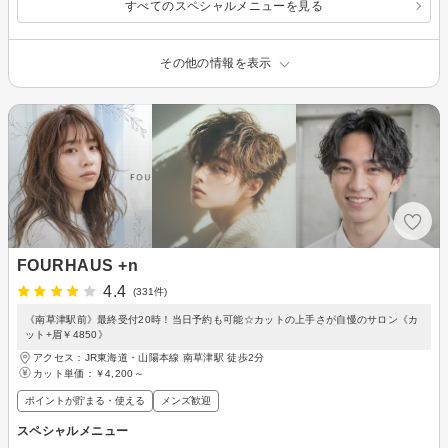
すべてのスペシャルメニューを見る
その他の情報を表示
FOURHAUS +n
4.4
(331件)
《南草津駅前》最終受付20時！当日予約も可能☆カットの上手さが自慢のサロン《カ
ット+眉￥4850》
アクセス：JR東海道・山陽本線 南草津駅 徒歩2分
カット単価：
￥4,200～
ポイントが貯まる・使える
メンズ歓迎
スペシャルメニュー