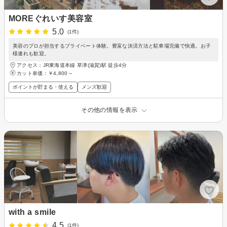
MOREぐれいす美容室
5.0
(1件)
美容のプロが担当するプライベート体験。豊富な決済方法と駐車場完備で快適。お子
様連れも歓迎。
アクセス：JR東海道本線 草津(滋賀)駅 徒歩4分
カット単価：
￥4,800～
ポイントが貯まる・使える
メンズ歓迎
その他の情報を表示
with a smile
4.5
(1件)