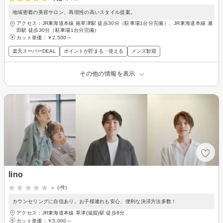
地域密着の美容サロン、再現性の高いスタイル提案。
アクセス：JR東海道本線 南草津駅 徒歩30分（駐車場1台分完備）、JR東海道本線 瀬
田駅 徒歩30分（駐車場1台分完備）
カット単価：
￥2,500～
楽天スーパーDEAL
ポイントが貯まる・使える
メンズ歓迎
その他の情報を表示
lino
-
(-件)
カウンセリングに自信あり。お子様連れも安心、便利な決済方法多数！
アクセス：JR東海道本線 草津(滋賀)駅 徒歩8分
カット単価：
￥5,000～