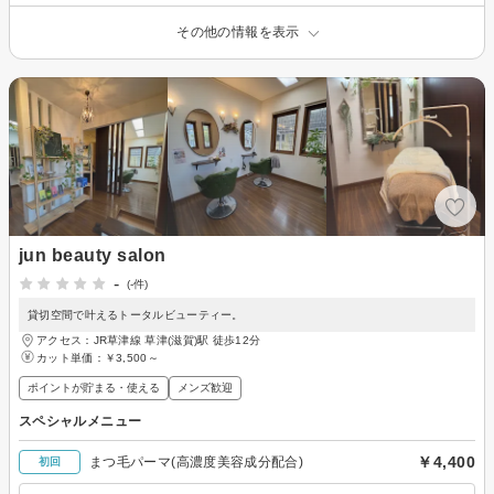
その他の情報を表示
jun beauty salon
-
(-件)
貸切空間で叶えるトータルビューティー。
アクセス：JR草津線 草津(滋賀)駅 徒歩12分
カット単価：
￥3,500～
ポイントが貯まる・使える
メンズ歓迎
スペシャルメニュー
￥4,400
まつ毛パーマ(高濃度美容成分配合)
初回