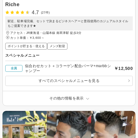
Riche
4.7
(27件)
駅近、駐車場完備、セットで決まるビジネスヘアーと普段使用のカジュアルスタイル
もご提案できます★
アクセス：JR東海道・山陽本線 南草津駅 徒歩3分
カット単価：
￥3,600～
ポイントが貯まる・使える
メンズ歓迎
スペシャルメニュー
似合わせカット＋コラーゲン配合パーマ+marbbシ
￥12,500
全員
ャンプー
すべてのスペシャルメニューを見る
その他の情報を表示