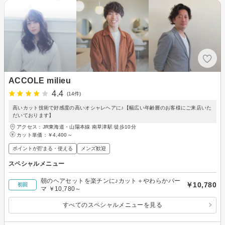
ACCOLE milieu
4.4
(14件)
高いカット技術で好感度の高いオシャレヘアに♪【幅広い年齢層のお客様にご来店いた
だいております】
アクセス：JR東海道・山陽本線 南草津駅 徒歩10分
カット単価：
￥4,400～
ポイントが貯まる・使える
メンズ歓迎
スペシャルメニュー
朝のヘアセットを楽チンに♪カット＋やわらかパー
￥10,780
初回
マ ￥10,780～
すべてのスペシャルメニューを見る