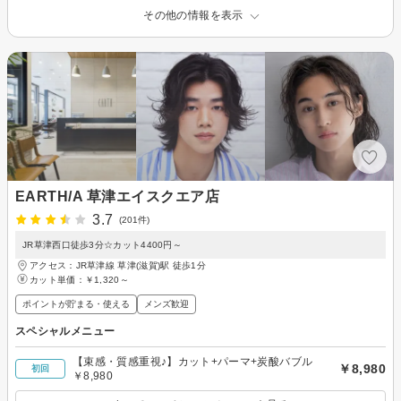
その他の情報を表示
EARTH/A 草津エイスクエア店
3.7
(201件)
JR草津西口徒歩3分☆カット4400円～
アクセス：JR草津線 草津(滋賀)駅 徒歩1分
カット単価：
￥1,320～
ポイントが貯まる・使える
メンズ歓迎
スペシャルメニュー
【束感・質感重視♪】カット+パーマ+炭酸バブル
￥8,980
初回
￥8,980