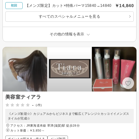
￥14,840
【メンズ限定】カット×特殊パーマ15840→14840
初回
すべてのスペシャルメニューを見る
その他の情報を表示
美容室ティアラ
-
(-件)
《メンズ歓迎☆》カジュアルからビジネスまで幅広くアレンジ☆カッコイイメンズス
タイルが完成☆
アクセス：JR東海道本線 草津(滋賀)駅 徒歩28分
カット単価：
￥3,850～
ポイントが貯まる・使える
メンズ歓迎