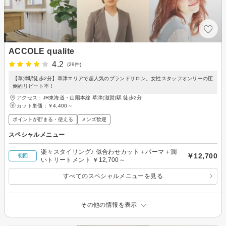
ACCOLE qualite
4.2
(29件)
【草津駅徒歩2分】草津エリアで超人気のブランドサロン。女性スタッフオンリーの圧
倒的リピート率！
アクセス：JR東海道・山陽本線 草津(滋賀)駅 徒歩2分
カット単価：
￥4,400～
ポイントが貯まる・使える
メンズ歓迎
スペシャルメニュー
楽々スタイリング♪ 似合わせカット＋パーマ＋潤
￥12,700
初回
いトリートメント ￥12,700～
すべてのスペシャルメニューを見る
その他の情報を表示