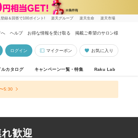
登録＆回答で100ポイント!
楽天グループ
楽天生命
楽天市場
方へ
ヘルプ
お得な情報を受け取る
掲載ご希望のサロン様
ログイン
マイクーポン
お気に入り
イルカタログ
キャンペーン一覧・特集
Raku Lab
5:30
連れ歓迎