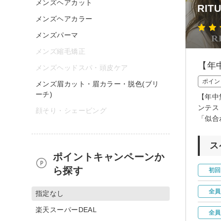
メンズヘアカット
RIT
メンズヘアカラー
メンズパーマ
メンズ縮毛矯正
【年
メンズヘッドスパ・頭皮ケア
ポイン
メンズ眉カット・眉カラー・脱色(ブリ
ーチ)
【年中
ンテス
顔そり・シェービング
「似合
ス
ポイントキャンペーンか
ら探す
初回
全員
指定なし
楽天スーパーDEAL
全員