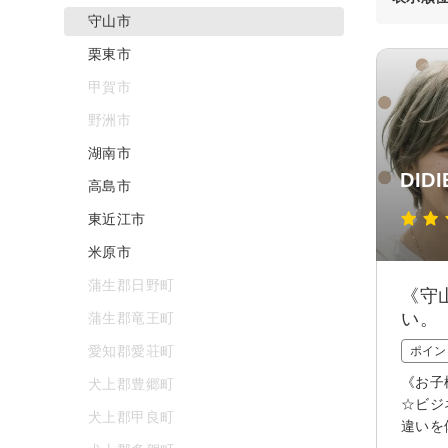
守山市
栗東市
甲賀市
野洲市
湖南市
DIDI
高島市
東近江市
米原市
蒲生郡日野町
《守
い。
蒲生郡竜王町
愛知郡愛荘町
ポイン
《お子
犬上郡豊郷町
☆ビジ
犬上郡甲良町
違いを