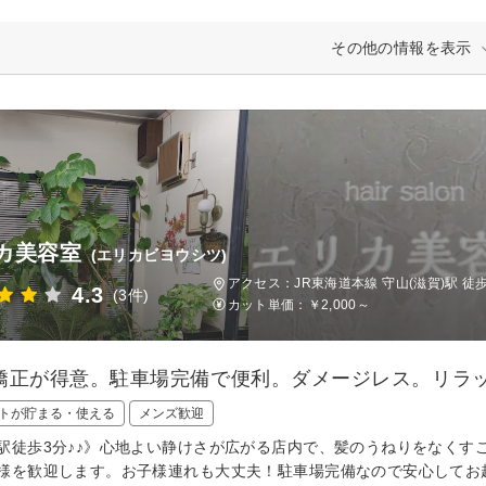
その他の情報を表示
カ美容室
(エリカビヨウシツ)
アクセス：JR東海道本線 守山(滋賀)駅 徒
4.3
(3件)
カット単価：
￥2,000～
矯正が得意。駐車場完備で便利。ダメージレス。リラ
トが貯まる・使える
メンズ歓迎
駅徒歩3分♪♪》心地よい静けさが広がる店内で、髪のうねりをなくす
様を歓迎します。お子様連れも大丈夫！駐車場完備なので安心してお