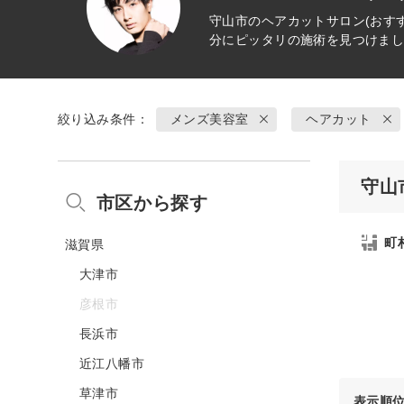
守山市の
ヘアカット
サロン(おす
分にピッタリの施術を見つけま
絞り込み条件：
メンズ美容室
ヘアカット
守山
市区から探す
町
滋賀県
大津市
彦根市
長浜市
近江八幡市
草津市
表示順