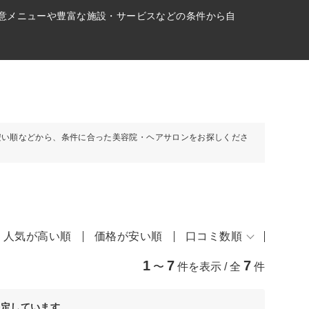
得意メニューや豊富な施設・サービスなどの条件から自
安い順などから、条件に合った美容院・ヘアサロンをお探しくださ
人気が高い順
価格が安い順
口コミ数順
1
7
7
〜
件を表示 / 全
件
決定しています。