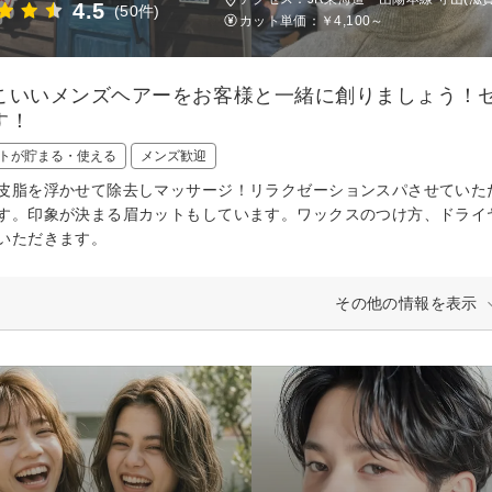
4.5
(50件)
カット単価：
￥4,100～
こいいメンズヘアーをお客様と一緒に創りましょう！
す！
トが貯まる・使える
メンズ歓迎
皮脂を浮かせて除去しマッサージ！リラクゼーションスパさせていた
す。印象が決まる眉カットもしています。ワックスのつけ方、ドライ
いただきます。
その他の情報を表示