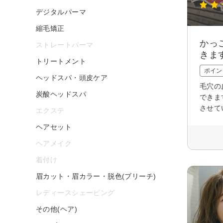
デジタルパーマ
縮毛矯正
かっ
ストレートパーマ
きま
トリートメント
ポイン
ヘッドスパ・頭皮ケア
毛穴の
炭酸ヘッドスパ
できま
させて
エクステ
ヘアセット
ヘアメイク
着付け
眉カット・眉カラー・脱色(ブリーチ)
レディースシェービング
その他(ヘア)