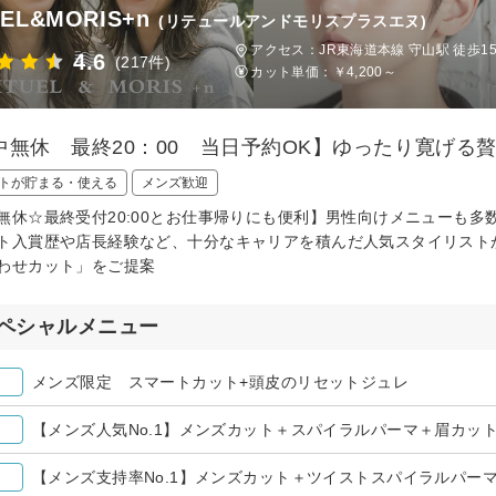
UEL&MORIS+n
(リテュールアンドモリスプラスエヌ)
アクセス：JR東海道本線 守山駅 徒歩1
4.6
(217件)
カット単価：
￥4,200～
中無休 最終20：00 当日予約OK】ゆったり寛げる
トが貯まる・使える
メンズ歓迎
無休☆最終受付20:00とお仕事帰りにも便利】男性向けメニューも
ト入賞歴や店長経験など、十分なキャリアを積んだ人気スタイリスト
わせカット」をご提案
ペシャルメニュー
メンズ限定 スマートカット+頭皮のリセットジュレ
【メンズ人気No.1】メンズカット＋スパイラルパーマ＋眉カット 
【メンズ支持率No.1】メンズカット＋ツイストスパイラルパーマ 