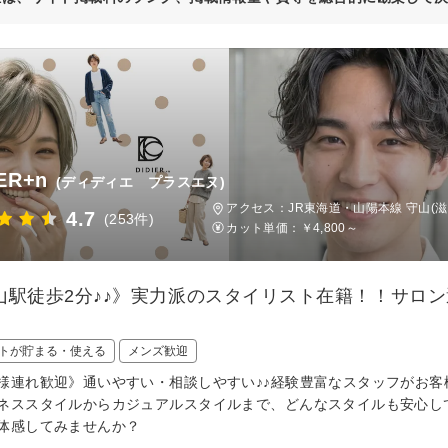
ER+n
(ディディエ プラスエヌ)
アクセス：JR東海道・山陽本線 守山(滋
4.7
(253件)
カット単価：
￥4,800～
山駅徒歩2分♪♪》実力派のスタイリスト在籍！！サロ
トが貯まる・使える
メンズ歓迎
様連れ歓迎》通いやすい・相談しやすい♪♪経験豊富なスタッフがお
ネススタイルからカジュアルスタイルまで、どんなスタイルも安心し
体感してみませんか？