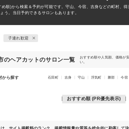
すめ順)から検索＆予約が可能です。守山、今宿、吉身などの町村、
しょう。当日予約できるサロンもあります。
子連れ歓迎
おすすめ順や人気順、価格が
市のヘアカットのサロン一覧
い。
村から探す
石田町
吉身
守山
浮気町
勝部
今宿
おすすめ順 (PR優先表示)
位は、サイト掲載料のランク、掲載情報量や質等を総合的に勘案して