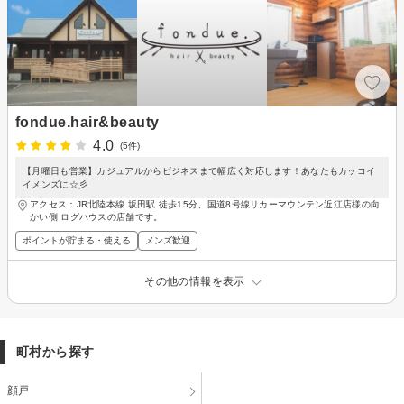
fondue.hair&beauty
4.0
(5件)
【月曜日も営業】カジュアルからビジネスまで幅広く対応します！あなたもカッコイ
イメンズに☆彡
アクセス：JR北陸本線 坂田駅 徒歩15分、国道8号線リカーマウンテン近江店様の向
かい側 ログハウスの店舗です。
ポイントが貯まる・使える
メンズ歓迎
その他の情報を表示
町村から探す
顔戸