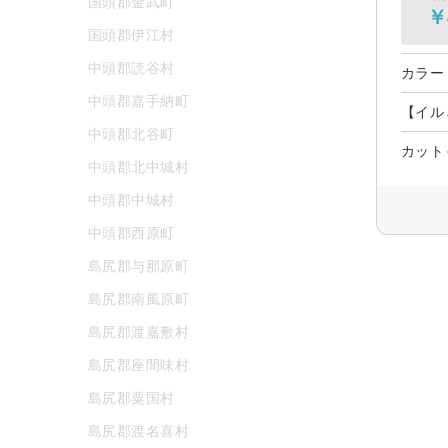
国頭郡金武町
￥
国頭郡伊江村
中頭郡読谷村
カラー
中頭郡嘉手納町
【イル
中頭郡北谷町
カット
中頭郡北中城村
中頭郡中城村
中頭郡西原町
島尻郡与那原町
島尻郡南風原町
島尻郡渡嘉敷村
島尻郡座間味村
島尻郡粟国村
島尻郡渡名喜村