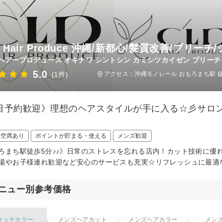
D Hair Produce 沖縄/新都心/髪質改善/ブ
ヘアープロデュース オキナワ シントシン カミシツカイゼン ブリーチ 
5.0
(1件)
アクセス：沖縄モノレール おもろまち駅 
日予約歓迎》理想のヘアスタイルが手に入る☆彡サロ
日空席あり
ポイントが貯まる・使える
メンズ歓迎
ろまち駅徒歩5分♪♪》日常のストレスを忘れる店内！カット技術に優
場やお子様連れ歓迎など安心のサービスも充実☆リフレッシュに最適
ニュー別参考価格
タッチカラー
メンズヘアカット
メンズヘアカラー
メン