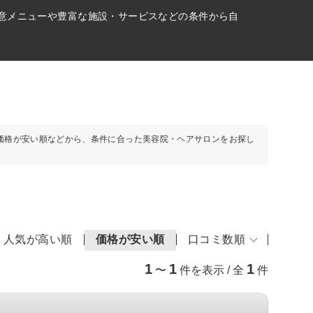
得意メニューや豊富な施設・サービスなどの条件から自
価格が安い順などから、条件に合った美容院・ヘアサロンをお探し
人気が高い順
価格が安い順
口コミ数順
1
1
1
〜
件を表示 / 全
件