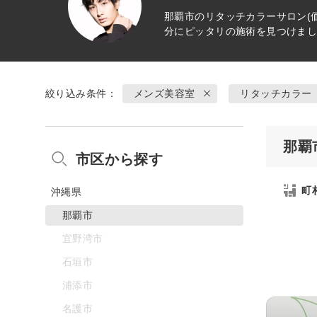
那覇市の
リタッチカラー
サロン(
分にピッタリの施術を見つけま
絞り込み条件：
メンズ美容室
リタッチカラー
那覇
市区から探す
町
沖縄県
那覇市
宜野湾市
石垣市
浦添市
名護市