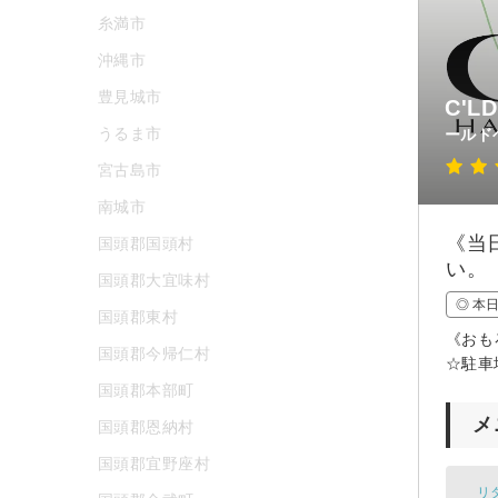
糸満市
沖縄市
豊見城市
C'L
うるま市
ールド
宮古島市
南城市
《当
国頭郡国頭村
い。
国頭郡大宜味村
◎ 本
国頭郡東村
《おも
国頭郡今帰仁村
☆駐車
国頭郡本部町
メ
国頭郡恩納村
国頭郡宜野座村
リ