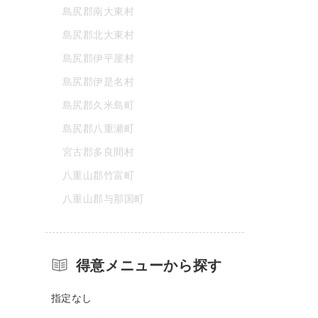
島尻郡南大東村
島尻郡北大東村
島尻郡伊平屋村
島尻郡伊是名村
島尻郡久米島町
島尻郡八重瀬町
宮古郡多良間村
八重山郡竹富町
八重山郡与那国町
得意メニューから探す
指定なし