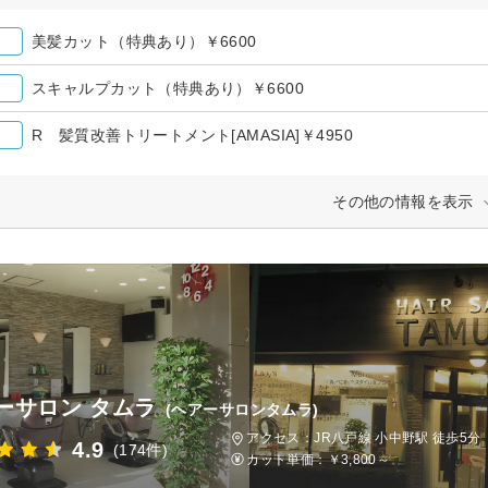
美髪カット（特典あり）￥6600
スキャルプカット（特典あり）￥6600
R 髪質改善トリートメント[AMASIA]￥4950
その他の情報を表示
ーサロン タムラ
(ヘアーサロンタムラ)
アクセス：JR八戸線 小中野駅 徒歩5分
4.9
(174件)
カット単価：
￥3,800～