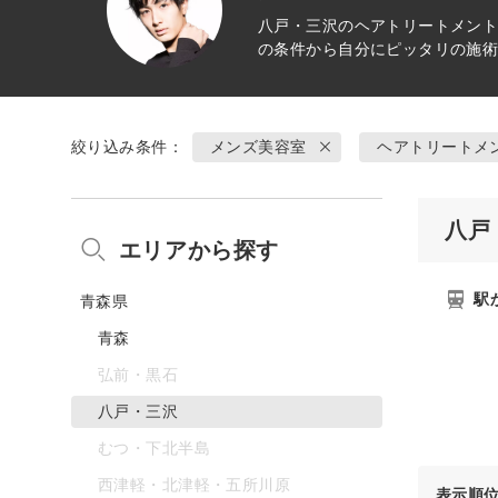
八戸・三沢の
ヘアトリートメン
の条件から自分にピッタリの施
絞り込み条件：
メンズ美容室
ヘアトリートメ
八戸
エリアから探す
駅
青森県
青森
弘前・黒石
八戸・三沢
むつ・下北半島
西津軽・北津軽・五所川原
表示順