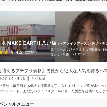
R & MAKE EARTH 八戸店
(ヘアメイクアース ハチノヘテン
アクセス：JR八戸線 本八戸駅 徒歩44
4.3
(223件)
カット単価：
￥1,320～
月通えるプチプラ価格】男性から絶大な人気を誇るヘ
トが貯まる・使える
メンズ歓迎
パ最強！毎月通える価格で清潔感を手に入れる♪】メンズ客が多いの
プライベート、あなたのライフスタイルに合った髪型を提案いたしま
ペシャルメニュー