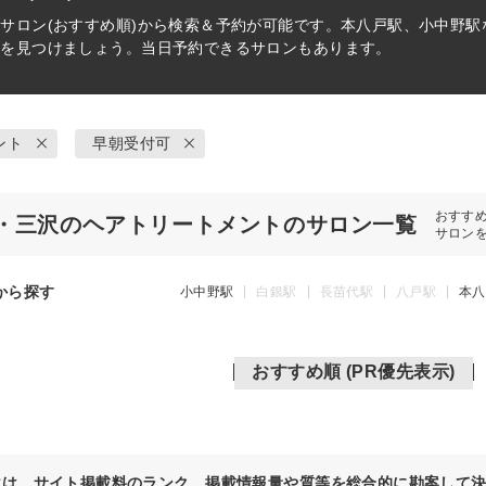
ト
サロン(おすすめ順)から検索＆予約が可能です。本八戸駅、小中野
術を見つけましょう。当日予約できるサロンもあります。
ント
早朝受付可
おすす
・三沢のヘアトリートメントのサロン一覧
サロン
から探す
小中野駅
白銀駅
長苗代駅
八戸駅
本八
おすすめ順 (PR優先表示)
位は、サイト掲載料のランク、掲載情報量や質等を総合的に勘案して