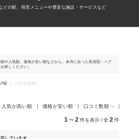
駅などの駅、得意メニューや豊富な施設・サービスなど
め順や人気順、価格が安い順などから、条件に合った美容院・ヘア
をお探しください。
戸駅
三沢(青森)駅
人気が高い順
価格が安い順
口コミ数順
1
2
2
〜
件を表示 / 全
件
決定しています。