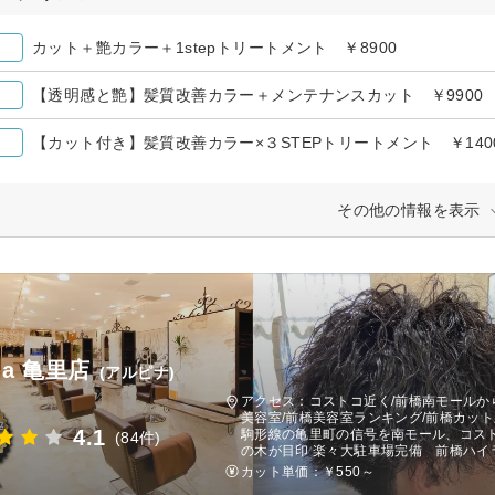
カット＋艶カラー＋1stepトリートメント ￥8900
【透明感と艶】髪質改善カラー＋メンテナンスカット ￥9900
【カット付き】髪質改善カラー×３STEPトリートメント ￥140
その他の情報を表示
ina 亀里店
(アルピナ)
アクセス：コストコ近く/前橋南モールから
美容室/前橋美容室ランキング/前橋カッ
4.1
駒形線の亀里町の信号を南モール、コスト
(84件)
の木が目印 楽々大駐車場完備 前橋ハイ
カット単価：
￥550～