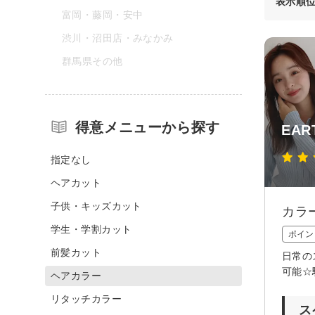
表示順
富岡・藤岡・安中
渋川・沼田店・みなかみ
群馬県その他
得意メニューから探す
EAR
指定なし
ヘアカット
子供・キッズカット
カラ
学生・学割カット
ポイン
前髪カット
日常の
可能☆
ヘアカラー
リタッチカラー
ス