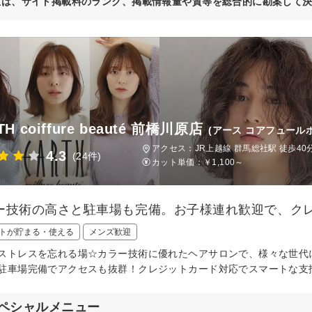
位は、サイト掲載料のランク、掲載情報量や質等を総合的に勘案して
TH coiffure beauté 前橋川原店
(アース コアフュール
アクセス：JR上越線 群馬総社駅 徒歩40
4.3
(24件)
カット単価：
￥1,100～
ー技術の高さと駐車場も完備。お子様連れ歓迎で、ク
トが貯まる・使える
メンズ歓迎
ストレスを忘れる場☆カラー技術に優れたヘアサロンで、様々な世代
駐車場完備でアクセスも抜群！クレジットカード対応でスマートな支
ペシャルメニュー