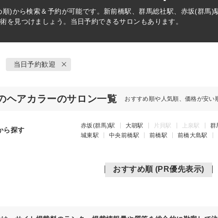
め順)から検索＆予約が可能です。新前橋駅、群馬総社駅、赤坂(群馬
施術を見つけましょう。当日予約できるサロンもあります。
当日予約歓迎
のヘアカラーのサロン一覧
おすすめ順や人気順、価格が安い
赤坂(群馬)駅
大胡駅
片貝駅
上泉駅
群
から探す
城東駅
中央前橋駅
前橋駅
前橋大島駅
おすすめ順 (PR優先表示)