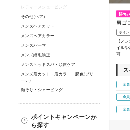
レディースシェービング
その他(ヘア)
男ゴ
メンズヘアカット
ポイン
メンズヘアカラー
【メン
メンズパーマ
イルや
可
メンズ縮毛矯正
メンズヘッドスパ・頭皮ケア
ス
メンズ眉カット・眉カラー・脱色(ブリ
ーチ)
全員
顔そり・シェービング
全員
全員
ポイントキャンペーンか
ら探す