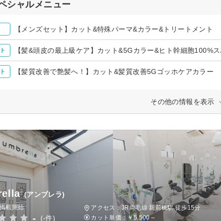
ペシャルメニュー
【メンズセット】カット&特殊パーマ&カラー&トリートメント
【髪&頭皮の最上級ケア】カット&5Gカラー&ヒト幹細胞100%
ト
【髪質改善で艶髪へ！】カット&髪質改善5Gゴッホケアカラー
ト
その他の情報を表示
ella
(アンブレラ)
日掲載開始
アクセス：JR両毛線 新前橋駅 徒歩15分
-
(-件)
カット単価：
￥5,500～