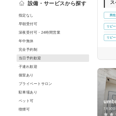
ス
設備・サービスから探す
指定なし
男性
早朝受付可
リピー
深夜受付可・24時間営業
リピー
年中無休
完全予約制
当日予約歓迎
子連れ歓迎
個室あり
プライベートサロン
駐車場あり
ペット可
umbr
7月30
喫煙可