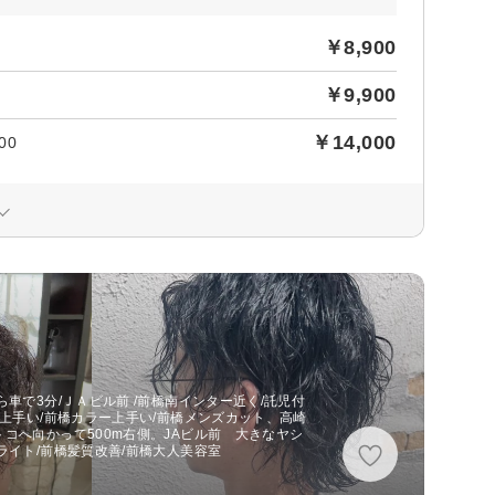
￥8,900
￥9,900
￥14,000
00
車で3分/ＪＡビル前 /前橋南インター近く/託児付
ト上手い/前橋カラー上手い/前橋メンズカット、高崎
コへ向かって500m右側。JAビル前 大きなヤシ
ライト/前橋髪質改善/前橋大人美容室