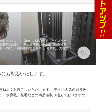
りますので、Google MAP等で「ライズハー
県道3号線沿い 荒木畳店様、小山歯科医院様並
地方面へ約1分☆前橋市街地より県道3号片貝、大胡方
みにも対応いたします。
兼ねなくお過ごしいただけます。 男性に人気の頭皮改
ューや育毛、発毛などの商品も取り揃えておりますの