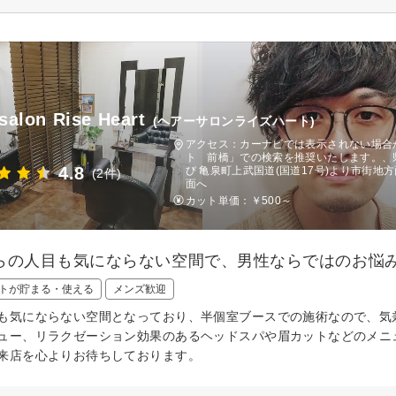
 salon Rise Heart
(ヘアーサロンライズハート)
アクセス：カーナビでは表示されない場合があ
ト 前橋」での検索を推奨いたします。、
4.8
び 亀泉町上武国道(国道17号)より市街
(2件)
面へ
カット単価：
￥500～
らの人目も気にならない空間で、男性ならではのお悩
トが貯まる・使える
メンズ歓迎
も気にならない空間となっており、半個室ブースでの施術なので、気
ュー、リラクゼーション効果のあるヘッドスパや眉カットなどのメニ
来店を心よりお待ちしております。