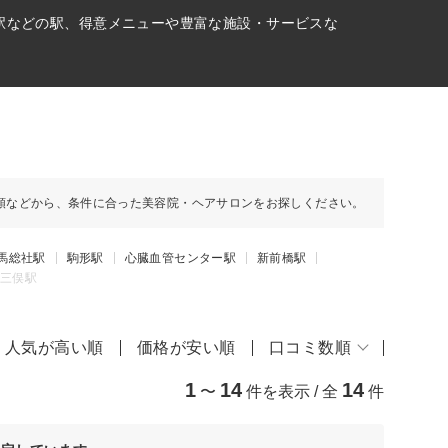
)駅などの駅、得意メニューや豊富な施設・サービスな
順などから、条件に合った美容院・ヘアサロンをお探しください。
馬総社駅
駒形駅
心臓血管センター駅
新前橋駅
三俣駅
人気が高い順
価格が安い順
口コミ数順
1
14
14
〜
件を表示 / 全
件