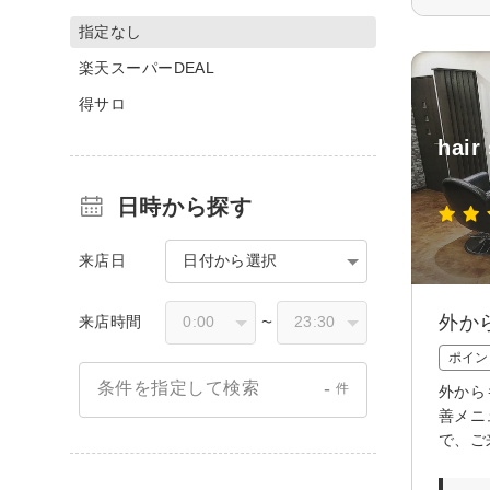
指定なし
楽天スーパーDEAL
得サロ
hair
日時から探す
来店日
日付から選択
外か
来店時間
〜
ポイン
-
条件を指定して検索
件
外から
善メニ
で、ご