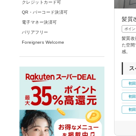
クレジットカード可
QR・バーコード決済可
髪質
電子マネー決済可
ポイン
バリアフリー
髪質改
Foreigners Welcome
た空間
感。
ス
初回
初回
初回