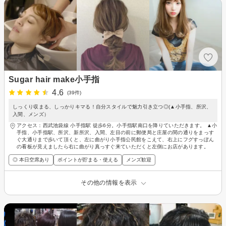
Sugar hair make小手指
4.6
(39件)
しっくり収まる、しっかりキマる！自分スタイルで魅力引き立つ◎(▲小手指、所沢、
入間、メンズ）
アクセス：西武池袋線 小手指駅 徒歩6分。小手指駅南口を降りていただきます。 ▲小
手指、小手指駅、所沢、新所沢、入間、左目の前に郵便局と庄屋の間の通りをまっす
ぐ大通りまで歩いて頂くと、左に曲がり小手指公民館をこえて、右上にフグすっぽん
の看板が見えましたら右に曲がり真っすぐ来ていただくと左側にお店があります。
◎ 本日空席あり
ポイントが貯まる・使える
メンズ歓迎
その他の情報を表示