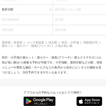
新所沢駅
西武園ゆうえんち駅
西武球場前駅
所沢駅
西所沢駅
東所沢駅
美容院・美容室
メンズ美容室
埼玉県
所沢・小手指
早朝受付可
眉カット・眉カラー・脱色(ブリーチ)
人気が高い順
所沢・小手指の
眉カット・眉カラー・脱色(ブリーチ)・眉エクステ
サロン(人
気が高い順)から検索＆予約が可能です。小手指駅、新所沢駅などの駅、得意
メニューや豊富な施設・サービスなどの条件から自分にピッタリの施術を見
つけましょう。当日予約できるサロンもあります。
アプリからの予約ならもっとおトクで便利！