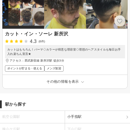
カット・イン・ソーレ 新所沢
4.3
(6件)
カットはもちろん！パーマ◇カラーが得意な理容室◇理想のヘアスタイルも毎日お手
入れ楽ちん宣言★
アクセス：西武新宿線 新所沢駅 徒歩3分
ポイントが貯まる・使える
メンズ歓迎
その他の情報を表示
駅から探す
航空公園駅
小手指駅
狭山ケ丘駅
下山口駅