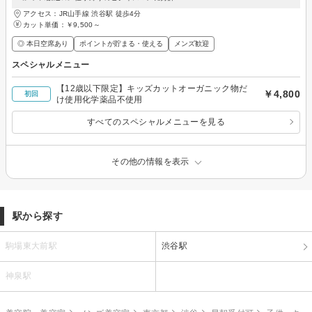
アクセス：JR山手線 渋谷駅 徒歩4分
カット単価：
￥9,500～
◎ 本日空席あり
ポイントが貯まる・使える
メンズ歓迎
スペシャルメニュー
【12歳以下限定】キッズカットオーガニック物だ
￥4,800
初回
け使用化学薬品不使用
すべてのスペシャルメニューを見る
その他の情報を表示
駅から探す
駒場東大前駅
渋谷駅
神泉駅