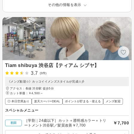
その他の情報を表示
Tiam shibuya 渋谷店【ティアム シブヤ】
3.7
(3件)
《メンズ歓迎☆》カッコイイメンズスタイルが完成☆彡
アクセス：各線 渋谷駅 徒歩5分
カット単価：
￥4,500～
◎ 本日空席あり
楽天スーパーDEAL
ポイントが貯まる・使える
メンズ歓迎
スペシャルメニュー
［学割｜24歳以下］カット＋透明感カラー＋トリ
￥7,700
初回
ートメント渋谷駅／髪質改善￥7,700