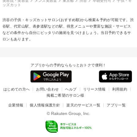
美容院・美容室
メンズ美容室
東京都
渋谷
早朝受付可
子供・キ
ッズカット
渋谷の
子供・キッズカット
サロン(おすすめ順)から検索＆予約が可能です。渋
谷駅、代官山駅、表参道駅などの駅、得意メニューや豊富な施設・サービス
などの条件から自分にピッタリの施術を見つけましょう。当日予約できるサ
ロンもあります。
アプリからの予約ならもっとおトクで便利！
はじめての方へ
お問い合わせ
ヘルプ
リリース情報
利用規約
掲載ご希望のサロン様
企業情報
個人情報保護方針
楽天のサービス一覧
アプリ一覧
© Rakuten Group, Inc.