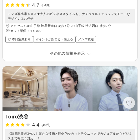
4.7
(84件)
メンズ客比率４０％★大人のビジネススタイルも、ナチュラル＋エッジィでモードな
デザインはお任せ！
アクセス：JR山手線 渋谷新南口 徒歩5分 JR山手線 渋谷西口 徒歩7分
カット単価：
￥6,000～
◎ 本日空席あり
ポイントが貯まる・使える
メンズ歓迎
その他の情報を表示
Toiro渋谷
4.4
(40件)
《渋谷駅徒歩3分♪♪》確かな技術と圧倒的なカットテクニックでカジュアルからビジネ
スまで幅広く対応！！