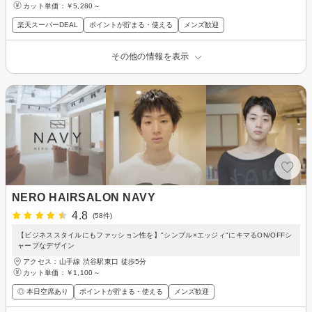
カット単価：
￥5,280～
楽天スーパーDEAL
ポイントが貯まる・使える
メンズ歓迎
その他の情報を表示
NERO HAIRSALON NAVY
4.8
(58件)
【ビジネススタイルにもファッション性を】"シンプル×エッジィ"にキマるON/OFFシ
ャープなデザイン
アクセス：山手線 渋谷駅東口 徒歩5分
カット単価：
￥1,100～
◎ 本日空席あり
ポイントが貯まる・使える
メンズ歓迎