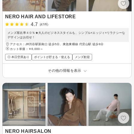
NERO HAIR AND LIFESTORE
4.7
(47件)
メンズ客比率４０％★大人のビジネススタイルも、シンプル×エッジィ×リラクシーな
デザインはお任せ！
アクセス：JR渋谷駅新南口 徒歩5分、東急東横線 代官山駅 徒歩9分
カット単価：
￥6,000～
◎ 本日空席あり
ポイントが貯まる・使える
メンズ歓迎
その他の情報を表示
NERO HAIRSALON