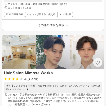
アクセス：JR山手線・東急田園都市線 渋谷駅 徒歩3分
カット単価：
￥3,500～
◎ 本日空席あり
ポイントが貯まる・使える
メンズ歓迎
その他の情報を表示
Hair Salon Mimosa Works
4.3
(57件)
渋谷【２３：００まで営業】当日予約歓迎！メンズカット/メンズパーマ/メンズ縮毛矯
正/メンズメッシュ★
アクセス：渋谷駅から徒歩７分/渋谷警察署側出口(C-1出口推奨)/金王八幡宮から徒歩
１分/メンズカット/メンズ縮毛矯正/メンズパーマ/眉カット、渋谷駅から徒歩７分/渋谷
警察署側出口(C-1出口推奨)/金王八幡宮から徒歩１分/ メンズカット メンズ 縮毛矯正
メンズ縮毛矯正 メンズパーマ 眉カット