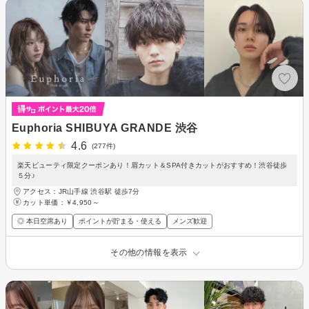
Euphoria SHIBUYA GRANDE 渋谷
4.6
(277件)
楽天ビューティ限定クーポンあり！眉カット＆SPA付きカットがおすすめ！渋谷徒歩
５分♪
アクセス：JR山手線 渋谷駅 徒歩7分
カット単価：
￥4,950～
◎ 本日空席あり
ポイントが貯まる・使える
メンズ歓迎
その他の情報を表示