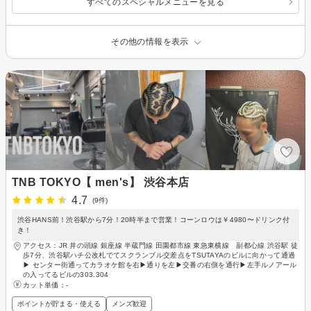
すべてのスペシャルメニューを見る
その他の情報を表示
TNB TOKYO【 men's】 渋谷本店
4.7
(9件)
渋谷HANS前！渋谷駅から7分！20時半まで営業！コーンロウは￥4980〜ドリンク付
き！
アクセス：JR 井の頭線 銀座線 半蔵門線 田園都市線 東急東横線 副都心線 渋谷駅 徒
歩7分、渋谷駅ハチ公改札でてスクランブル交差点をTSUTAYAのビルに向かって通過
▶︎ センター街通ってカラオケ館を右▶︎通りを左▶︎交番の右側を通行▶︎左手ルノアール
の入ってるビルの303.304
カット単価：
-
ポイントが貯まる・使える
メンズ歓迎