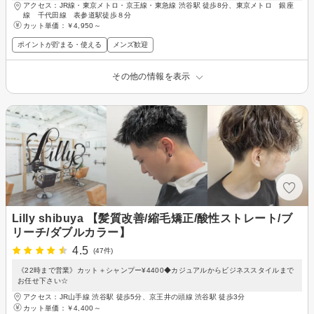
アクセス：JR線・東京メトロ・京王線・東急線 渋谷駅 徒歩8分、東京メトロ 銀座
線 千代田線 表参道駅徒歩８分
カット単価：
￥4,950～
ポイントが貯まる・使える
メンズ歓迎
その他の情報を表示
Lilly shibuya 【髪質改善/縮毛矯正/酸性ストレート/ブ
リーチ/ダブルカラー】
4.5
(47件)
《22時まで営業》カット＋シャンプー¥4400◆カジュアルからビジネススタイルまで
お任せ下さい☆
アクセス：JR山手線 渋谷駅 徒歩5分、京王井の頭線 渋谷駅 徒歩3分
カット単価：
￥4,400～