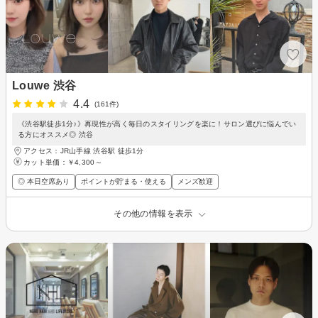
Louwe 渋谷
4.4
(161件)
《渋谷駅徒歩1分♪》再現性が高く毎日のスタイリングを楽に！サロン選びに悩んでい
る方にオススメ◎ 渋谷
アクセス：JR山手線 渋谷駅 徒歩1分
カット単価：
￥4,300～
◎ 本日空席あり
ポイントが貯まる・使える
メンズ歓迎
その他の情報を表示