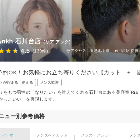
 Ankh 石川台店
(リア アンク)
4.5
(139件)
アクセス：東急池上線 石川台駅 徒歩
予約OK！お気軽にお立ち寄りください【カット + 
トが貯まる・使える
メンズ歓迎
りをもつ男性の「なりたい」を叶えてくれる石川台にある美容室 Ria
かっこいい」を再現します。
ニュー別参考価格
パーマ
メンズヘアカット
メンズヘアカラー
メン