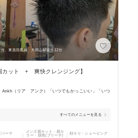
2分、東急目黒線 大岡山駅徒歩12分
眉カット + 爽快クレンジング】
 Ankh（リア アンク）「いつでもかっこいい」「いつ
すべてのメニューを見る
メンズ眉カット・眉カ
ズパーマ
顔そり・シェービング
ラー・脱色(ブリーチ)