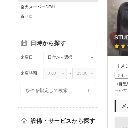
楽天スーパーDEAL
得サロ
STU
日時から探す
来店日
日付から選択
《メ
来店時間
〜
ポイン
《目黒
-
ーが大
条件を指定して検索
件
メ
設備・サービスから探す