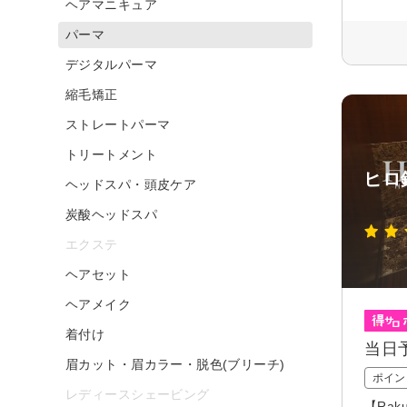
ヘアマニキュア
パーマ
デジタルパーマ
縮毛矯正
ストレートパーマ
トリートメント
ヒロ
ヘッドスパ・頭皮ケア
炭酸ヘッドスパ
エクステ
ヘアセット
ヘアメイク
着付け
当日
眉カット・眉カラー・脱色(ブリーチ)
ポイン
レディースシェービング
【Ra