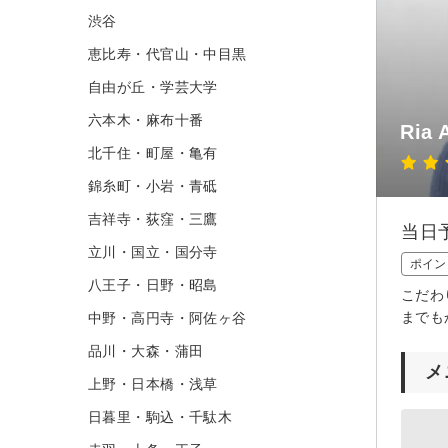
渋谷
恵比寿・代官山・中目黒
自由が丘・学芸大学
六本木・麻布十番
Ria
北千住・町屋・亀有
錦糸町・小岩・青砥
吉祥寺・荻窪・三鷹
当日
立川・国立・国分寺
ポイン
八王子・日野・昭島
こだわ
までも
中野・高円寺・阿佐ヶ谷
品川・大森・蒲田
メ
上野・日本橋・浅草
日暮里・駒込・千駄木