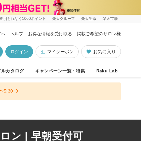
銀行]もれなく1000ポイント
楽天グループ
楽天生命
楽天市場
方へ
ヘルプ
お得な情報を受け取る
掲載ご希望のサロン様
ログイン
マイクーポン
お気に入り
イルカタログ
キャンペーン一覧・特集
Raku Lab
5:30
ン | 早朝受付可