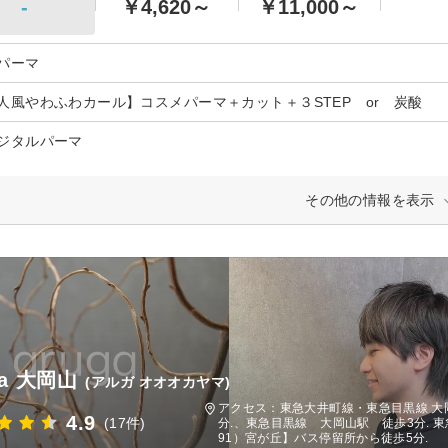
-
￥4,620～
￥11,000～
パーマ
人風やわふわカール】コスメパーマ＋カット＋３STEP or 炭酸
ジタルパーマ
その他の情報を表示
ga 大岡山
(アルガ オオオカヤマ)
アクセス：東急大井町線・東急目黒線 大岡
4.9
(17件)
分.、東急目黒線 大岡山駅 徒歩3分. 
91）宮が丘】バス停留所から徒歩5分.