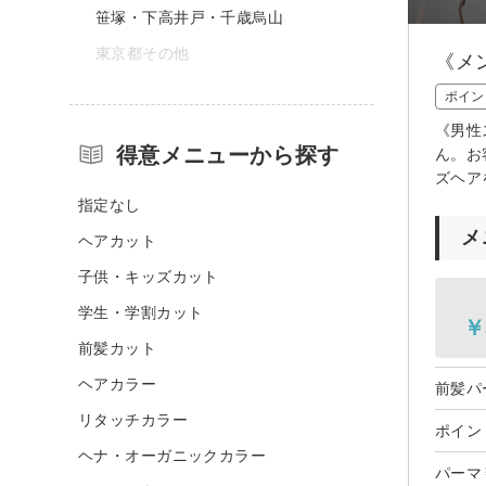
笹塚・下高井戸・千歳烏山
東京都その他
《メ
ポイン
《男性
得意メニューから探す
ん。お
ズヘア
指定なし
メ
ヘアカット
子供・キッズカット
学生・学割カット
￥
前髪カット
ヘアカラー
前髪パー
リタッチカラー
ポイン
ヘナ・オーガニックカラー
パーマ￥