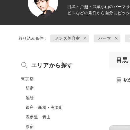
目黒・戸越・武蔵小山の
パーマ
サ
ビスなどの条件から自分にピッ
絞り込み条件：
メンズ美容室
パーマ
目黒
エリアから探す
東京都
駅
新宿
池袋
銀座・新橋・有楽町
表参道・青山
原宿