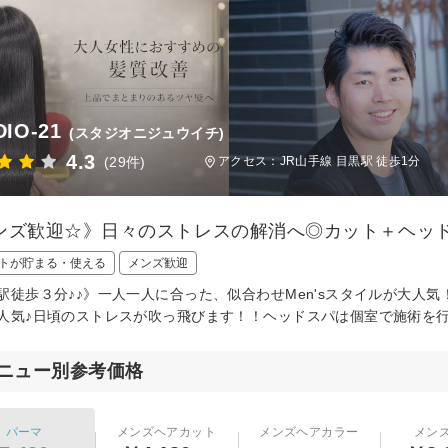
DIO-21
(スタジオニジュウイチ)
4.3
(29件)
アクセス：JR山手線 目黒駅 徒歩1分
ンズ歓迎☆》日々のストレスの解消へ◎カット＋ヘッド
トが貯まる・使える
メンズ歓迎
駅徒歩３分♪♪》一人一人に合った、似合わせMen'sスタイルが大人
人気♪日頃のストレスが吹っ飛びます！！ヘッドスパは個室で施術を
ニュー別参考価格
パーマ
メンズヘアカット
メンズヘアカラー
メン