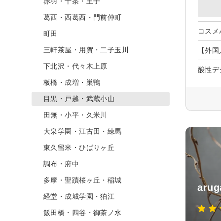
赤羽・十条・王子
葛西・西葛西・門前仲町
コスメ
町田
三軒茶屋・用賀・二子玉川
【外国
下北沢・代々木上原
酸性デ
板橋・成増・巣鴨
目黒・戸越・武蔵小山
田無・小平・久米川
大泉学園・江古田・練馬
東久留米・ひばりヶ丘
調布・府中
多摩・聖蹟桜ヶ丘・稲城
aru
経堂・成城学園・狛江
飯田橋・四谷・御茶ノ水