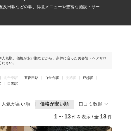
、五反田駅などの駅、得意メニューや豊富な施設・サー
や人気順、価格が安い順などから、条件に合った美容院・ヘアサロ
ください。
北千束駅
五反田駅
白金台駅
洗足駅
戸越駅
駅
目黒駅
人気が高い順
価格が安い順
口コミ数順
1
13
13
〜
件を表示 / 全
件