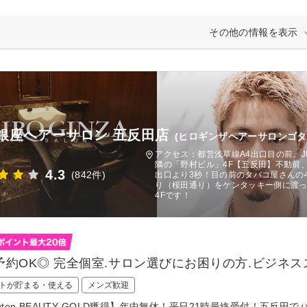
その他の情報を表示
銀座ヘアーサロン 五反田店
(ヒロギンザヘアーサロンゴタ
アクセス：都営浅草線A4出口目の前。
隣の「野村ビル」4F【五反田】不動前
4.3
(842件)
出口より3秒！目の前のタバコ屋さんの
り（桜田通り）をケンタッキー側に渡
4Fです！
予約OK◎ 完全個室.サロン選びにお困りの方.ビジネ
トが貯まる・使える
メンズ歓迎
kuten BEAUTY GOLD獲得】年中無休！平日21時最終受付！五