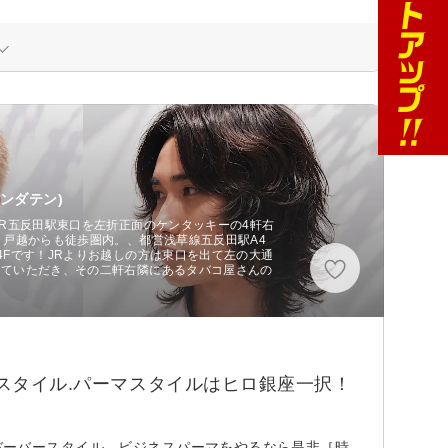
ンダテン)
JR五反田駅東口を左折正面のケンタッキーの4軒右
、戸越からも徒歩圏内。、都営浅草線五反田駅A4
4Fです！JRよりお越しの方は東口を出て左の大通
っていただき、その二軒右隣にあるタバコ屋さんの
ススタイル.パーマスタイルはヒロ銀座一択！
反田でバーバースタイル、ビジネスパーマをやるなら是非［時