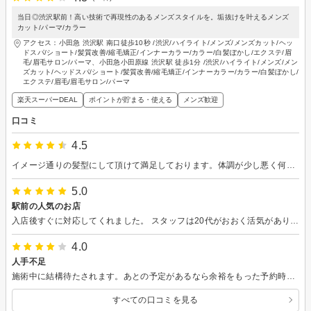
当日◎渋沢駅前！高い技術で再現性のあるメンズスタイルを。垢抜けを叶えるメンズ
カット/パーマ/カラー
アクセス：小田急 渋沢駅 南口徒歩10秒 /渋沢/ハイライト/メンズ/メンズカット/ヘッ
ドスパ/ショート/髪質改善/縮毛矯正/インナーカラー/カラー/白髪ぼかし/エクステ/眉
毛/眉毛サロン/パーマ、小田急小田原線 渋沢駅 徒歩1分 /渋沢/ハイライト/メンズ/メン
ズカット/ヘッドスパ/ショート/髪質改善/縮毛矯正/インナーカラー/カラー/白髪ぼかし/
エクステ/眉毛/眉毛サロン/パーマ
楽天スーパーDEAL
ポイントが貯まる・使える
メンズ歓迎
口コミ
4.5
イメージ通りの髪型にして頂けて満足しております。体調が少し悪く何度も咳をしてしまい申し訳ございませんでした。
5.0
駅前の人気のお店
入店後すぐに対応してくれました。 スタッフは20代がおおく活気がありました。 お店の裏側に商店街としての提携駐車場有。
4.0
人手不足
施術中に結構待たされます。あとの予定があるなら余裕をもった予約時間が良いと思います。
すべての口コミを見る