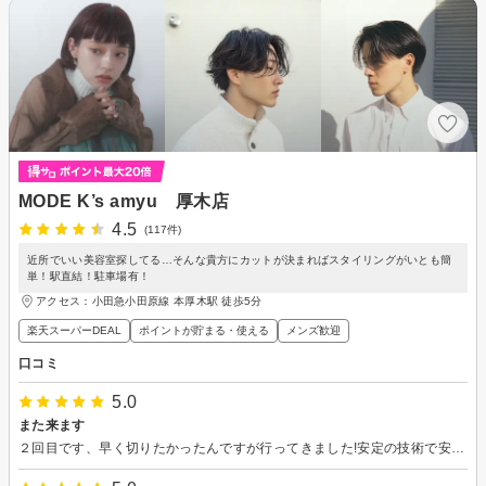
MODE K’s amyu 厚木店
4.5
(117件)
近所でいい美容室探してる…そんな貴方にカットが決まればスタイリングがいとも簡
単！駅直結！駐車場有！
アクセス：小田急小田原線 本厚木駅 徒歩5分
楽天スーパーDEAL
ポイントが貯まる・使える
メンズ歓迎
口コミ
5.0
また来ます
２回目です、早く切りたかったんですが行ってきました!安定の技術で安心できます。親切な接客、手入れのアドバイスもいただきました。お店のタブレットでYouTuberを見ながら、寛げました。