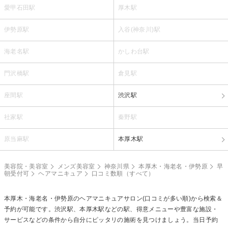
愛甲石田駅
厚木駅
伊勢原駅
入谷(神奈川)駅
海老名駅
かしわ台駅
門沢橋駅
倉見駅
座間駅
渋沢駅
社家駅
秦野駅
原当麻駅
本厚木駅
美容院・美容室
メンズ美容室
神奈川県
本厚木・海老名・伊勢原
早
朝受付可
ヘアマニキュア
口コミ数順（すべて）
本厚木・海老名・伊勢原の
ヘアマニキュア
サロン(口コミが多い順)から検索＆
予約が可能です。渋沢駅、本厚木駅などの駅、得意メニューや豊富な施設・
サービスなどの条件から自分にピッタリの施術を見つけましょう。当日予約