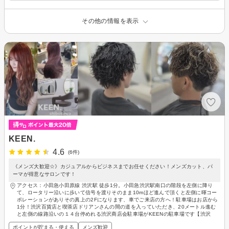
その他の情報を表示
KEEN.
4.6
(6件)
《メンズ大歓迎☆》カジュアルからビジネスまでお任せください！メンズカット、パ
ーマが得意なサロンです！
アクセス：小田急小田原線 渋沢駅 徒歩1分。小田急渋沢駅南口の階段を左側に降り
て、ロータリー沿いに歩いて信号を渡りそのまま10mほど進んで頂くと左側に暉コー
ポレーションがありその真上の2Fになります、車でご来店の方へ！駐車場はお店から
1分！渋沢百貨店と喫茶店ドリアンさんの間の道を入っていただき、20メートル進む
と左側の線路沿いの１４台停めれる渋沢商店会駐車場がKEENの駐車場です【渋沢
ポイントが貯まる・使える
メンズ歓迎