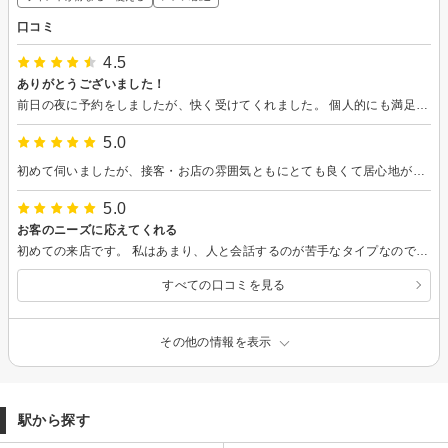
口コミ
4.5
ありがとうございました！
前日の夜に予約をしましたが、快く受けてくれました。 個人的にも満足して帰りましたが、家族からも高評価でよかったです。 初めての利用だったのでカットのみでしたが、次回は別なメニューも検討してみようと思います。
5.0
初めて伺いましたが、接客・お店の雰囲気ともにとても良くて居心地が良かったです。仕上がりも理想通りで満足しました。初めてだと入り口が少々分かりにくいですが、各所に看板があるため大丈夫でした。またお願いしようと思います
5.0
お客のニーズに応えてくれる
初めての来店です。 私はあまり、人と会話するのが苦手なタイプなのでガンガン話しかけられるサロンは苦手です。 ですが、最初にアンケートを書くのですが髪型や技術面の指定の他にどう過ごしたいか等の記入もあってスマホと書いたのでとても気楽に過ごせました。 また行きたいと思います。 あと、会員カードみたいなのは渡されなかったけど、また来る時も初来店扱いなのかなと思いました。
すべての口コミを見る
その他の情報を表示
駅から探す