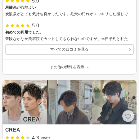
5.0
炭酸泉が心地よい
炭酸泉がとても気持ち良かったです。毛穴の汚れがスッキリした感じで頭頂部の痒みが消えました。ありがとうございます。
5.0
初めての利用でした。
普段なかなか美容院でカットしてもらわないのですが、当日予約とれたので思い切って行ってみました。 お話ししやすく、店内も明るく、居心地の良い空間でした。 眉カットもシャンプーもありがとうございました。トトロかわいいですよね。 髪切ってもらったり、シャンプーしてもらうとすごく眠くなるのですが、頑張って目を開けてました。
すべての口コミを見る
その他の情報を表示
CREA
4.3
(95件)