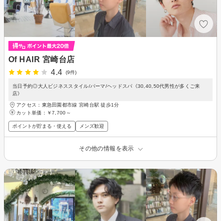
Of HAIR 宮崎台店
4.4
(9件)
当日予約◎大人ビジネススタイル/パーマ/ヘッドスパ《30,40,50代男性が多くご来
店》
アクセス：東急田園都市線 宮崎台駅 徒歩1分
カット単価：
￥7,700～
ポイントが貯まる・使える
メンズ歓迎
その他の情報を表示