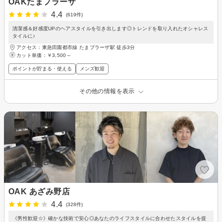
OAKたまプラーザ
4.4
(619件)
清潔感＆好感度UPのヘアスタイルを引き出します◎トレンドを取り入れたオシャレス
タイルに♪
アクセス：東急田園都市線 たまプラーザ駅 徒歩3分
カット単価：
￥3,500～
ポイントが貯まる・使える
メンズ歓迎
その他の情報を表示
OAK あざみ野店
4.4
(328件)
《男性歓迎☆》確かな技術で安心◎あなたのライフスタイルに合わせたスタイルを提