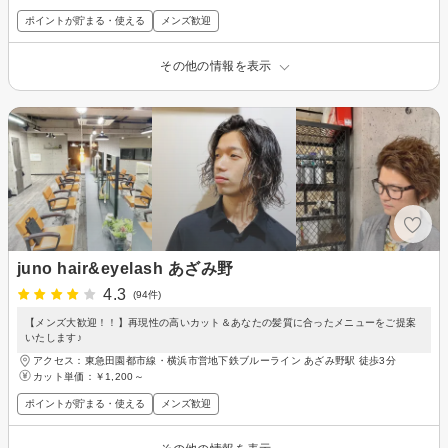
ポイントが貯まる・使える
メンズ歓迎
その他の情報を表示
juno hair&eyelash あざみ野
4.3
(94件)
【メンズ大歓迎！！】再現性の高いカット＆あなたの髪質に合ったメニューをご提案
いたします♪
アクセス：東急田園都市線・横浜市営地下鉄ブルーライン あざみ野駅 徒歩3分
カット単価：
￥1,200～
ポイントが貯まる・使える
メンズ歓迎