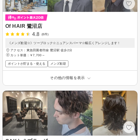
Of HAIR 鷺沼店
4.8
(6件)
《メンズ歓迎☆》ツーブロック☆ニュアンスパーマ☆幅広くアレンジします！
アクセス：東急田園都市線 鷺沼駅 徒歩2分
カット単価：
￥7,700～
ポイントが貯まる・使える
メンズ歓迎
その他の情報を表示