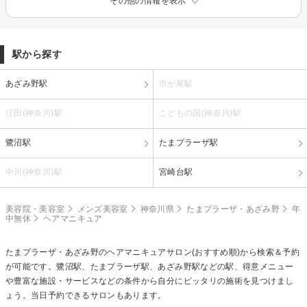
その他の情報を表示
駅から探す
あざみ野駅
市が尾駅
江田(神奈川)駅
こどもの国(神奈川)駅
鷺沼駅
たまプラーザ駅
中川(神奈川)駅
宮崎台駅
美容院・美容室
メンズ美容室
神奈川県
たまプラーザ・あざみ野
年
中無休
ヘアマニキュア
たまプラーザ・あざみ野の
ヘアマニキュア
サロン(おすすめ順)から検索＆予約
が可能です。鷺沼駅、たまプラーザ駅、あざみ野駅などの駅、得意メニュー
や豊富な施設・サービスなどの条件から自分にピッタリの施術を見つけまし
ょう。当日予約できるサロンもあります。