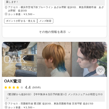
案します！
アクセス：横浜市営地下鉄ブルーライン あざみ野駅 徒歩3分、東急田園都市線 あざ
み野駅 徒歩3分
カット単価：
￥3,500～
ポイントが貯まる・使える
メンズ歓迎
その他の情報を表示
OAK鷺沼
4.4
(505件)
《鷺沼駅から徒歩3分》【年中無休＆当日予約歓迎☆】メンズカジュアルが得意なサロ
ン
アクセス：田園都市線 鷺沼駅 徒歩3分、東急田園都市線 宮前平駅 徒歩15分
カット単価：
￥3,500～