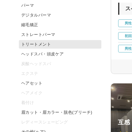
パーマ
ス
デジタルパーマ
男性
縮毛矯正
ストレートパーマ
初回
トリートメント
男性
ヘッドスパ・頭皮ケア
炭酸ヘッドスパ
エクステ
ヘアセット
ヘアメイク
着付け
眉カット・眉カラー・脱色(ブリーチ)
互感
レディースシェービング
その他(ヘア)