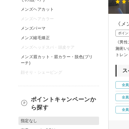
メンズヘアカット
メンズヘアカラー
《メ
メンズパーマ
ポイン
メンズ縮毛矯正
《男性
メンズヘッドスパ・頭皮ケア
施術い
トレン
メンズ眉カット・眉カラー・脱色(ブリ
ーチ)
ス
顔そり・シェービング
全員
全員
ポイントキャンペーンか
ら探す
全員
指定なし