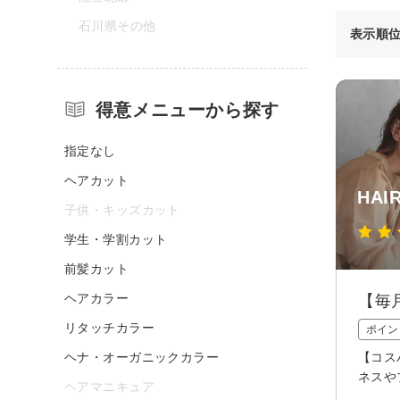
石川県その他
表示順
得意メニューから探す
指定なし
ヘアカット
HAI
子供・キッズカット
学生・学割カット
前髪カット
ヘアカラー
【毎
リタッチカラー
ポイン
ヘナ・オーガニックカラー
【コス
ネスや
ヘアマニキュア