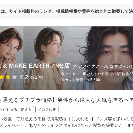
位は、サイト掲載料のランク、掲載情報量や質等を総合的に勘案して
R & MAKE EARTH 小松店
(ヘアメイクアース コマツテン)
アクセス：IRいしかわ鉄道 小松駅 徒歩23
4.2
(72件)
カット単価：
￥5,500～
月通えるプチプラ価格】男性から絶大な人気を誇るヘ
トが貯まる・使える
メンズ歓迎
パ最強！毎月通える価格で清潔感を手に入れる♪】メンズ客が多いの
プライベート、あなたのライフスタイルに合った髪型を提案いたしま