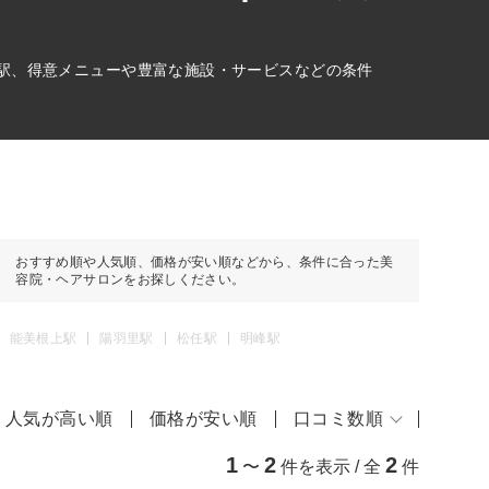
の駅、得意メニューや豊富な施設・サービスなどの条件
おすすめ順や人気順、価格が安い順などから、条件に合った美
容院・ヘアサロンをお探しください。
能美根上駅
陽羽里駅
松任駅
明峰駅
人気が高い順
価格が安い順
口コミ数順
1
2
2
〜
件を表示 / 全
件