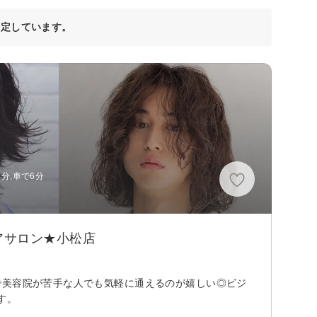
決定しています。
分,車で6分
アサロン★小松店
で美容院が苦手な人でも気軽に通えるのが嬉しい◎ビジ
す。