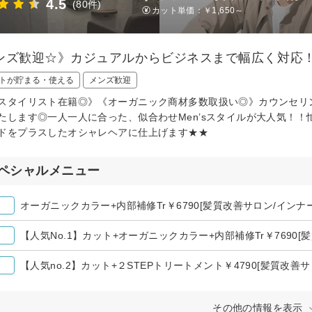
4.5
(80件)
カット単価：
￥1,650～
ンズ歓迎☆》カジュアルからビジネスまで幅広く対応
トが貯まる・使える
メンズ歓迎
スタイリスト在籍◎》《オーガニック商材多数取扱い◎》カウンセリ
たします◎一人一人に合った、似合わせMen’sスタイルが大人気！
ドをプラスしたオシャレヘアに仕上げます★★
ペシャルメニュー
オーガニックカラー+内部補修Tr￥6790[髪質改善サロン/インナ
【人気No.1】カット+オーガニックカラー+内部補修Tr￥7690[
【人気no.2】カット+２STEPトリートメント￥4790[髪質改善サ
その他の情報を表示