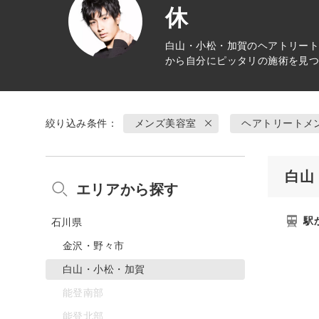
休
白山・小松・加賀の
ヘアトリー
から自分にピッタリの施術を見
絞り込み条件：
メンズ美容室
ヘアトリートメ
白山
エリアから探す
駅
石川県
金沢・野々市
白山・小松・加賀
能登南部
能登北部