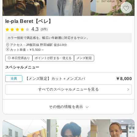
le-pla Beret【ベレ】
4.3
(3件)
カラー技術で満足感を。幅広い年齢層に対応するサロン。
アクセス：JR飯田線 野田城駅 徒歩19分
カット単価：
￥5,500～
◎ 本日空席あり
ポイントが貯まる・使える
メンズ歓迎
スペシャルメニュー
￥8,000
【メンズ限定】カット＋メンズスパ
全員
すべてのスペシャルメニューを見る
その他の情報を表示