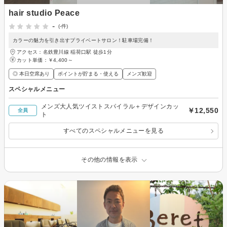
hair studio Peace
-
(-件)
カラーの魅力を引き出すプライベートサロン！駐車場完備！
アクセス：名鉄豊川線 稲荷口駅 徒歩1分
カット単価：
￥4,400～
◎ 本日空席あり
ポイントが貯まる・使える
メンズ歓迎
スペシャルメニュー
メンズ大人気ツイストスパイラル＋デザインカッ
￥12,550
全員
ト
すべてのスペシャルメニューを見る
その他の情報を表示