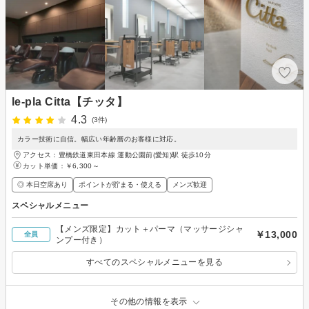
le-pla Citta【チッタ】
4.3
(3件)
カラー技術に自信。幅広い年齢層のお客様に対応。
アクセス：豊橋鉄道東田本線 運動公園前(愛知)駅 徒歩10分
カット単価：
￥6,300～
◎ 本日空席あり
ポイントが貯まる・使える
メンズ歓迎
スペシャルメニュー
【メンズ限定】カット＋パーマ（マッサージシャ
￥13,000
全員
ンプー付き）
すべてのスペシャルメニューを見る
その他の情報を表示