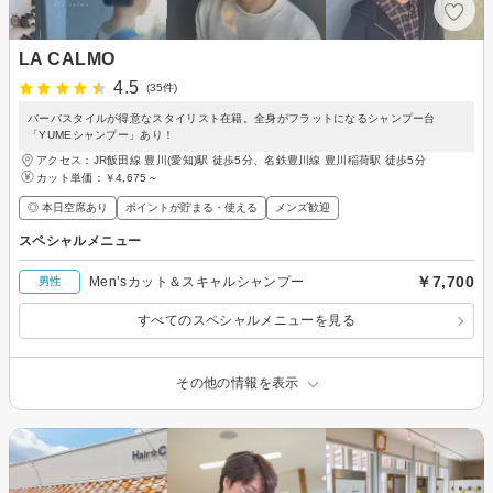
LA CALMO
4.5
(35件)
バーバスタイルが得意なスタイリスト在籍。全身がフラットになるシャンプー台
「YUMEシャンプー」あり！
アクセス：JR飯田線 豊川(愛知)駅 徒歩5分、名鉄豊川線 豊川稲荷駅 徒歩5分
カット単価：
￥4,675～
◎ 本日空席あり
ポイントが貯まる・使える
メンズ歓迎
スペシャルメニュー
￥7,700
Men’sカット＆スキャルシャンプー
男性
すべてのスペシャルメニューを見る
その他の情報を表示