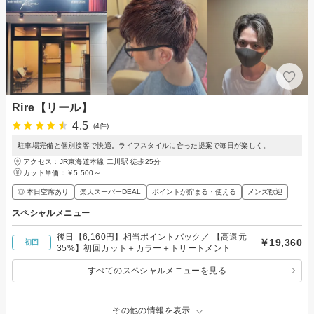
Rire【リール】
4.5
(4件)
駐車場完備と個別接客で快適。ライフスタイルに合った提案で毎日が楽しく。
アクセス：JR東海道本線 二川駅 徒歩25分
カット単価：
￥5,500～
◎ 本日空席あり
楽天スーパーDEAL
ポイントが貯まる・使える
メンズ歓迎
スペシャルメニュー
後日【6,160円】相当ポイントバック／ 【高還元
￥19,360
初回
35%】初回カット＋カラー＋トリートメント
すべてのスペシャルメニューを見る
その他の情報を表示