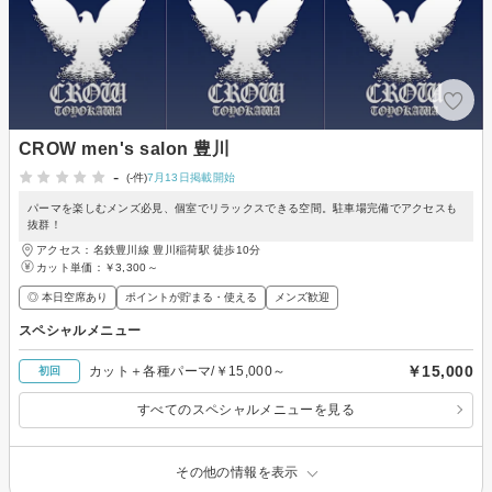
CROW men's salon 豊川
-
(-件)
7月13日掲載開始
パーマを楽しむメンズ必見、個室でリラックスできる空間。駐車場完備でアクセスも
抜群！
アクセス：名鉄豊川線 豊川稲荷駅 徒歩10分
カット単価：
￥3,300～
◎ 本日空席あり
ポイントが貯まる・使える
メンズ歓迎
スペシャルメニュー
￥15,000
カット＋各種パーマ/￥15,000～
初回
すべてのスペシャルメニューを見る
その他の情報を表示