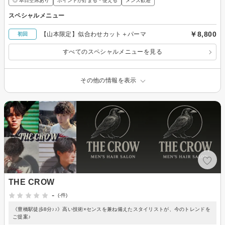
◎ 本日空席あり
ポイントが貯まる・使える
メンズ歓迎
スペシャルメニュー
￥8,800
【山本限定】似合わせカット＋パーマ
初回
すべてのスペシャルメニューを見る
その他の情報を表示
THE CROW
-
(-件)
《豊橋駅徒歩8分♪♪》高い技術×センスを兼ね備えたスタイリストが、今のトレンドを
ご提案♪