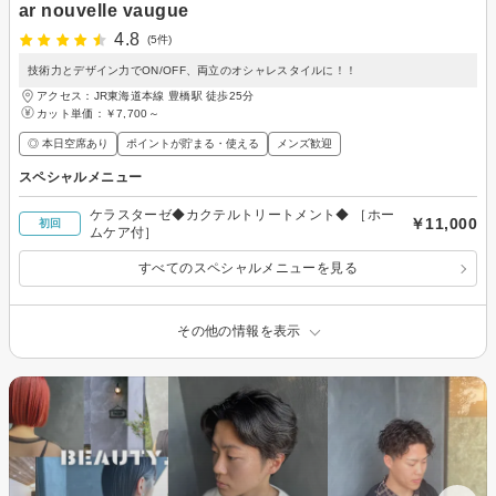
ar nouvelle vaugue
4.8
(5件)
技術力とデザイン力でON/OFF、両立のオシャレスタイルに！！
アクセス：JR東海道本線 豊橋駅 徒歩25分
カット単価：
￥7,700～
◎ 本日空席あり
ポイントが貯まる・使える
メンズ歓迎
スペシャルメニュー
ケラスターゼ◆カクテルトリートメント◆ ［ホー
￥11,000
初回
ムケア付］
すべてのスペシャルメニューを見る
その他の情報を表示