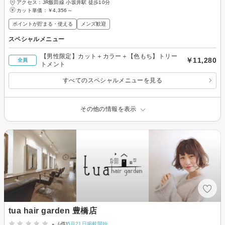
アクセス：JR飯田線 小坂井駅 徒歩10分
カット単価：
￥4,356～
ポイントが貯まる・使える
メンズ歓迎
スペシャルメニュー
【男性限定】カット＋カラー＋【色もち】トリー
￥11,280
全員
トメント
すべてのスペシャルメニューを見る
その他の情報を表示
tua hair garden 豊橋店
-
(-件)
5月21日掲載開始