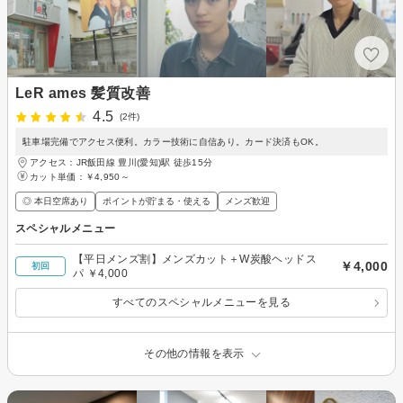
LeR ames 髪質改善
4.5
(2件)
駐車場完備でアクセス便利。カラー技術に自信あり。カード決済もOK。
アクセス：JR飯田線 豊川(愛知)駅 徒歩15分
カット単価：
￥4,950～
◎ 本日空席あり
ポイントが貯まる・使える
メンズ歓迎
スペシャルメニュー
【平日メンズ割】メンズカット＋W炭酸ヘッドス
￥4,000
初回
パ ￥4,000
すべてのスペシャルメニューを見る
その他の情報を表示