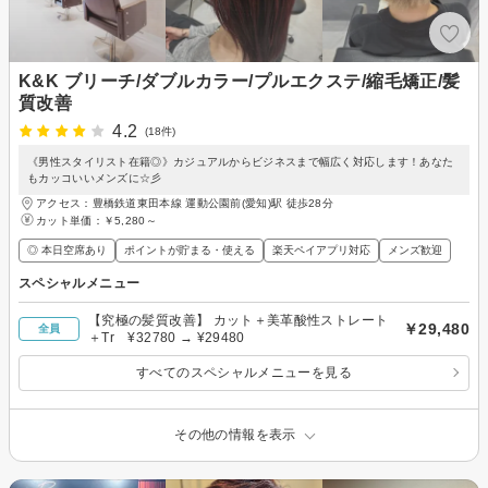
K&K ブリーチ/ダブルカラー/プルエクステ/縮毛矯正/髪
質改善
4.2
(18件)
《男性スタイリスト在籍◎》カジュアルからビジネスまで幅広く対応します！あなた
もカッコいいメンズに☆彡
アクセス：豊橋鉄道東田本線 運動公園前(愛知)駅 徒歩28分
カット単価：
￥5,280～
◎ 本日空席あり
ポイントが貯まる・使える
楽天ペイアプリ対応
メンズ歓迎
スペシャルメニュー
【究極の髪質改善】 カット＋美革酸性ストレート
￥29,480
全員
＋Tr ¥32780 → ¥29480
すべてのスペシャルメニューを見る
その他の情報を表示