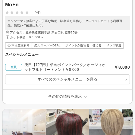
MoEn
-
(-件)
マンツーマン接客による丁寧な施術。駐車場も完備し、クレジットカードも利用可
能。幅広い年齢層に対応。
アクセス：豊橋鉄道東田本線 赤岩口駅 徒歩25分
カット単価：
￥6,600～
◎ 本日空席あり
楽天スーパーDEAL
ポイントが貯まる・使える
メンズ歓迎
スペシャルメニュー
後日【727円】相当ポイントバック／オッジィオ
￥8,000
全員
ットフルトリートメント￥8,000
すべてのスペシャルメニューを見る
その他の情報を表示