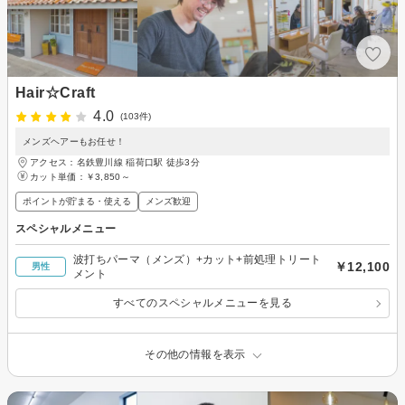
Hair☆Craft
4.0
(103件)
メンズヘアーもお任せ！
アクセス：名鉄豊川線 稲荷口駅 徒歩3分
カット単価：
￥3,850～
ポイントが貯まる・使える
メンズ歓迎
スペシャルメニュー
波打ちパーマ（メンズ）+カット+前処理トリート
￥12,100
男性
メント
すべてのスペシャルメニューを見る
その他の情報を表示