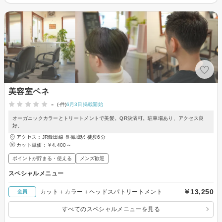
美容室ペネ
-
(-件)
6月3日掲載開始
オーガニックカラーとトリートメントで美髪。QR決済可。駐車場あり、アクセス良
好。
アクセス：JR飯田線 長篠城駅 徒歩6分
カット単価：
￥4,400～
ポイントが貯まる・使える
メンズ歓迎
スペシャルメニュー
￥13,250
カット＋カラー＋ヘッドスパトリートメント
全員
すべてのスペシャルメニューを見る