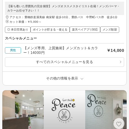
【落ち着いた雰囲気の完全個室】メンズオススメスタイリスト在籍！メンズパーマ・
カラーお任せ下さい！！
アクセス：豊橋鉄道渥美線 南栄駅 徒歩10分、豊鉄バス 中野町バス停 徒歩1分
カット単価：
￥5,000～
◎ 本日空席あり
ポイントが貯まる・使える
楽天ペイアプリ対応
メンズ歓迎
スペシャルメニュー
【メンズ専用、上質施術】メンズカット＆カラ
￥14,000
男性
ー！14000円
すべてのスペシャルメニューを見る
その他の情報を表示