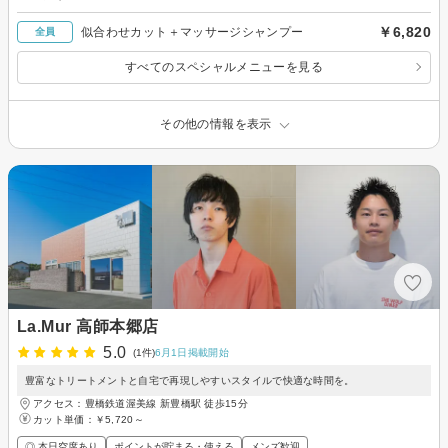
￥6,820
似合わせカット＋マッサージシャンプー
全員
すべてのスペシャルメニューを見る
その他の情報を表示
La.Mur 高師本郷店
5.0
(1件)
6月1日掲載開始
豊富なトリートメントと自宅で再現しやすいスタイルで快適な時間を。
アクセス：豊橋鉄道渥美線 新豊橋駅 徒歩15分
カット単価：
￥5,720～
◎ 本日空席あり
ポイントが貯まる・使える
メンズ歓迎