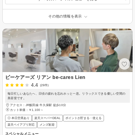
その他の情報を表示
ビーケアーズ リアン be-cares Lien
4.4
(29件)
毎日忙しいあなたへ、日頃の疲れを忘れホッと一息。リラックスできる優しい空間の
美容室です。
アクセス：JR飯田線 牛久保駅 徒歩10分
カット単価：
￥1,100～
◎ 本日空席あり
楽天スーパーDEAL
ポイントが貯まる・使える
楽天ペイアプリ対応
メンズ歓迎
スペシャルメニュー