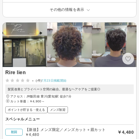
その他の情報を表示
Rire lien
-
(-件)
7月23日掲載開始
髪質改善とプライベート空間の融合。最適なヘアケアをご提案◎
アクセス：JR飯田線 豊川(愛知)駅 徒歩7分
カット単価：
￥4,900～
ポイントが貯まる・使える
メンズ歓迎
スペシャルメニュー
【新規】メンズ限定／メンズカット＋眉カット
￥4,480
初回
￥4,480