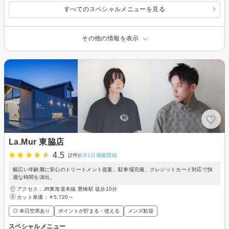
すべてのスペシャルメニューを見る
その他の情報を表示
La.Mur 東脇店
4.5
(2件)
6月1日掲載開始
幅広い年齢層に安心のトリートメント提案。駐車場完備、クレジットカード対応で快
適な時間を演出。
アクセス：JR東海道本線 豊橋駅 徒歩10分
カット単価：
￥5,720～
◎ 本日空席あり
ポイントが貯まる・使える
メンズ歓迎
スペシャルメニュー