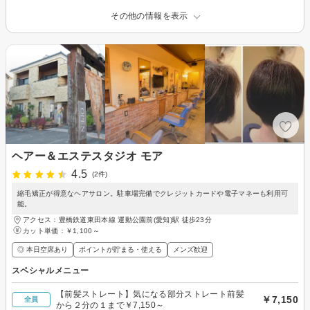
その他の情報を表示
ヘアー＆エステスタジオ モア
4.5
(2件)
縮毛矯正が得意なヘアサロン。駐車場完備でクレジットカードや電子マネーも利用可
能。
アクセス：豊橋鉄道東田本線 運動公園前(愛知)駅 徒歩23分
カット単価：
￥1,100～
◎ 本日空席あり
ポイントが貯まる・使える
メンズ歓迎
スペシャルメニュー
【前髪ストレート】気になる部分ストレート前髪
￥7,150
全員
から２分の１まで￥7,150～