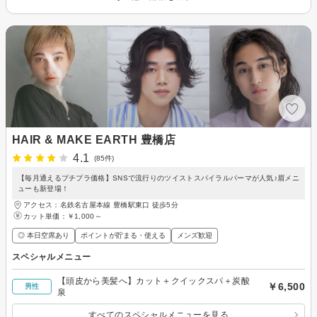
HAIR & MAKE EARTH 豊橋店
4.1
(85件)
【毎月通えるプチプラ価格】SNSで流行りのツイストスパイラルパーマが人気♪眉メニ
ューも新登場！
アクセス：名鉄名古屋本線 豊橋駅東口 徒歩5分
カット単価：
￥1,000～
◎ 本日空席あり
ポイントが貯まる・使える
メンズ歓迎
スペシャルメニュー
【頭皮から美髪へ】カット＋クイックスパ＋炭酸
￥6,500
男性
泉
すべてのスペシャルメニューを見る