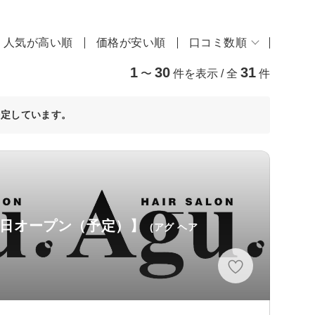
人気が高い順
価格が安い順
口コミ数順
1
30
31
〜
件を表示 / 全
件
決定しています。
月16日オープン（予定）】
(アグ ヘア