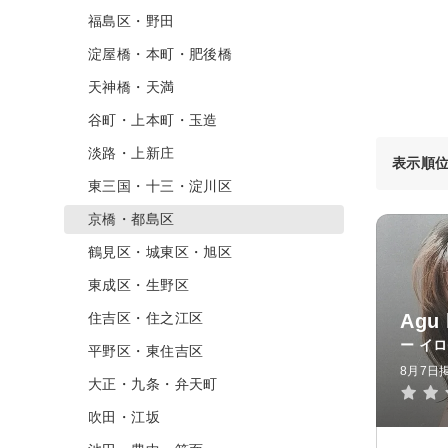
福島区・野田
淀屋橋・本町・肥後橋
天神橋・天満
谷町・上本町・玉造
淡路・上新庄
表示順
東三国・十三・淀川区
京橋・都島区
鶴見区・城東区・旭区
東成区・生野区
住吉区・住之江区
Agu
ー イ
平野区・東住吉区
8月7日
大正・九条・弁天町
吹田・江坂