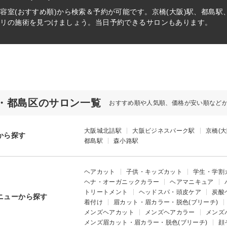
容室(おすすめ順)から検索＆予約が可能です。京橋(大阪)駅、都島
タリの施術を見つけましょう。当日予約できるサロンもあります。
・都島区のサロン一覧
おすすめ順や人気順、価格が安い順など
大阪城北詰駅
大阪ビジネスパーク駅
京橋(大
から探す
都島駅
森小路駅
ヘアカット
子供・キッズカット
学生・学割
ヘナ・オーガニックカラー
ヘアマニキュア
トリートメント
ヘッドスパ・頭皮ケア
炭酸
ニューから探す
着付け
眉カット・眉カラー・脱色(ブリーチ)
メンズヘアカット
メンズヘアカラー
メンズ
メンズ眉カット・眉カラー・脱色(ブリーチ)
顔