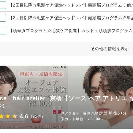
【2回目以降☆毛髪ケア促進ヘッドスパ】頭頭脳プログラム※他メニ
【2回目以降☆毛髪ケア促進ヘッドスパ】頭頭脳プログラム※単品￥
【頭頭脳プログラム☆毛髪ケア促進】カット＋頭頭脳プログラム￥1
その他の情報を表示
rce - hair atelier -京橋【ソース ヘア アト
シ)
アクセス：各線 京橋(大阪)駅 徒歩1分
4.6
(73件)
カット単価：
￥2,800～