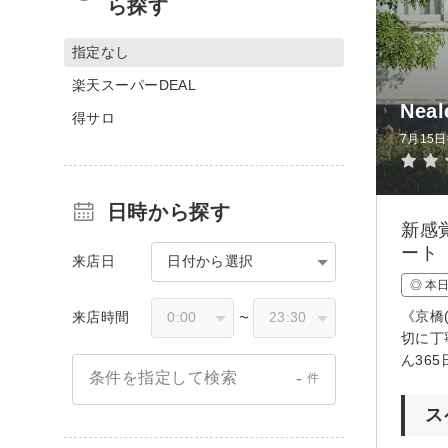
ら探す
指定なし
楽天スーパーDEAL
Nea
得サロ
7月15
日時から探す
新感
ート
来店日
日付から選択
◎ 本
《京橋
来店時間
〜
切に丁
ん36
-
条件を指定して検索
件
ス