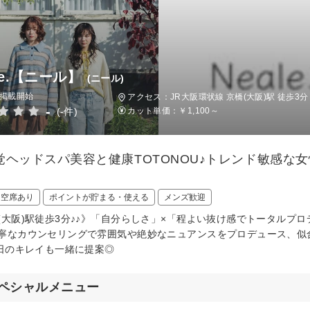
le.【ニール】
(ニール)
日掲載開始
アクセス：JR大阪環状線 京橋(大阪)駅 徒歩3分
-
(-件)
カット単価：
￥1,100～
覚ヘッドスパ美容と健康TOTONOU♪トレンド敏感な
日空席あり
ポイントが貯まる・使える
メンズ歓迎
(大阪)駅徒歩3分♪♪》「自分らしさ」×「程よい抜け感でトータルプロ
寧なカウンセリングで雰囲気や絶妙なニュアンスをプロデュース、似
5日のキレイも一緒に提案◎
ペシャルメニュー