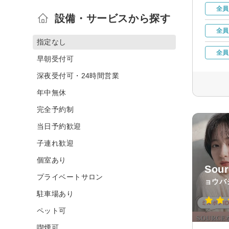
全員
設備・サービスから探す
全員
指定なし
全員
早朝受付可
深夜受付可・24時間営業
年中無休
完全予約制
当日予約歓迎
子連れ歓迎
個室あり
Sou
プライベートサロン
ョウバ
駐車場あり
ペット可
喫煙可