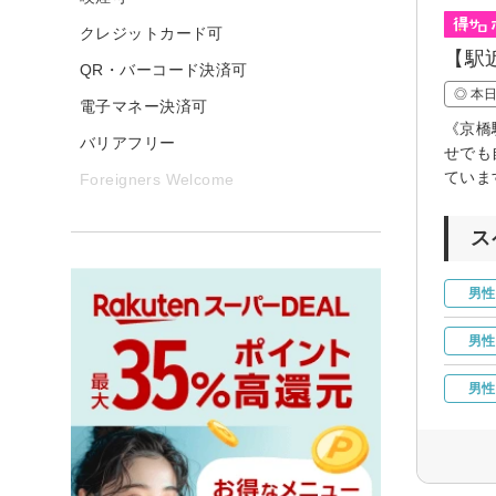
クレジットカード可
【駅
QR・バーコード決済可
◎ 本
電子マネー決済可
《京橋
バリアフリー
せでも
ていま
Foreigners Welcome
ス
男性
男性
男性