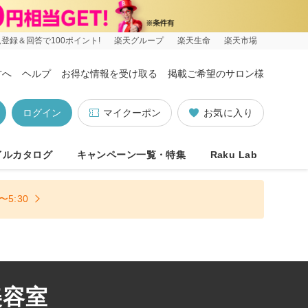
登録＆回答で100ポイント!
楽天グループ
楽天生命
楽天市場
方へ
ヘルプ
お得な情報を受け取る
掲載ご希望のサロン様
ログイン
マイクーポン
お気に入り
イルカタログ
キャンペーン一覧・特集
Raku Lab
5:30
美容室