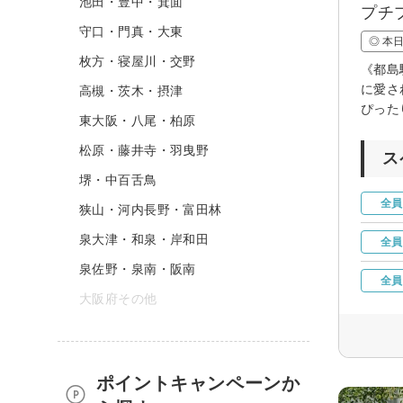
池田・豊中・箕面
プチ
守口・門真・大東
◎ 本
枚方・寝屋川・交野
《都島
に愛さ
高槻・茨木・摂津
ぴった
東大阪・八尾・柏原
松原・藤井寺・羽曳野
ス
堺・中百舌鳥
全員
狭山・河内長野・富田林
泉大津・和泉・岸和田
全員
泉佐野・泉南・阪南
全員
大阪府その他
ポイントキャンペーンか