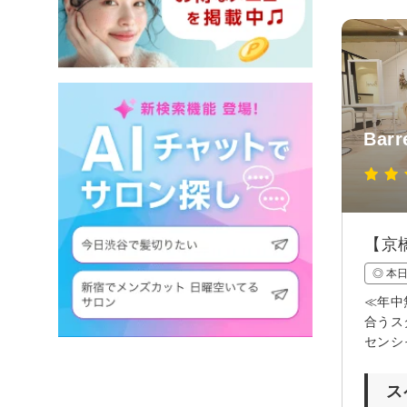
Barr
【京
◎ 本
≪年中
合うス
センシ
ス