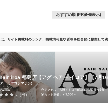
おすすめ順 (PR優先表示)
位は、サイト掲載料のランク、掲載情報量や質等を総合的に勘案して
 hair iroa 都島店【アグ ヘアー イロア】【7
ロア ミヤコジマテン)
掲載開始
アクセス：大阪メトロ谷町線 都島駅 徒歩2分
-
(-件)
カット単価：
￥3,500～