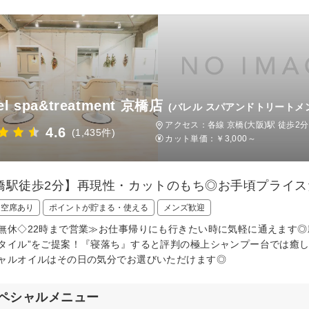
el spa&treatment 京橋店
(バレル スパアンドトリートメ
アクセス：各線 京橋(大阪)駅 徒歩2分
4.6
(1,435件)
カット単価：
￥3,000～
橋駅徒歩2分】再現性・カットのもち◎お手頃プライ
日空席あり
ポイントが貯まる・使える
メンズ歓迎
無休◇22時まで営業≫お仕事帰りにも行きたい時に気軽に通えます◎
タイル”をご提案！『寝落ち』すると評判の極上シャンプー台では癒
ャルオイルはその日の気分でお選びいただけます◎
ペシャルメニュー