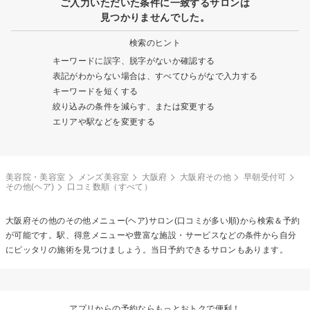
ご入力いただいた条件に一致するサロンは
見つかりませんでした。
検索のヒント
キーワードに誤字、脱字がないか確認する
表記がわからない場合は、すべてひらがなで入力する
キーワードを短くする
絞り込みの条件を減らす、または変更する
エリアや駅などを変更する
美容院・美容室
メンズ美容室
大阪府
大阪府その他
早朝受付可
その他(ヘア)
口コミ数順（すべて）
大阪府その他の
その他メニュー(ヘア)
サロン(口コミが多い順)から検索＆予約
が可能です。駅、得意メニューや豊富な施設・サービスなどの条件から自分
にピッタリの施術を見つけましょう。当日予約できるサロンもあります。
アプリからの予約ならもっとおトクで便利！