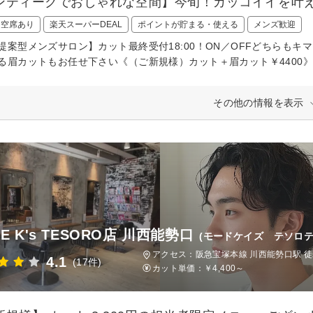
ンティークでおしゃれな空間】今旬！カッコイイを叶
日空席あり
楽天スーパーDEAL
ポイントが貯まる・使える
メンズ歓迎
提案型メンズサロン】カット最終受付18:00！ON／OFFどちらもキ
る眉カットもお任せ下さい《（ご新規様）カット＋眉カット￥4400
その他の情報を表示
E K's TESORO店 川西能勢口
(モードケイズ テソロ
アクセス：阪急宝塚本線 川西能勢口駅 徒歩
4.1
(17件)
カット単価：
￥4,400～