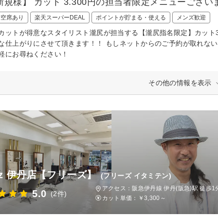
新規様】 カット 3.300円の担当者限定メニューござ
日空席あり
楽天スーパーDEAL
ポイントが貯まる・使える
メンズ歓迎
カットが得意なスタイリスト瀧尻が担当する【瀧尻指名限定】カット3
な仕上がりにさせて頂きます！！ もしネットからのご予約が取れな
軽にお尋ねください！
その他の情報を表示
eez 伊丹店【フリーズ】
(フリーズ イタミテン)
アクセス：阪急伊丹線 伊丹(阪急)駅 徒歩1
5.0
(2件)
カット単価：
￥3,300～