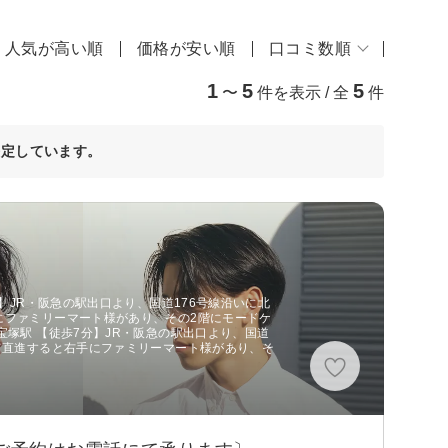
人気が高い順
価格が安い順
口コミ数順
1
5
5
〜
件を表示 / 全
件
決定しています。
分】JR・阪急の駅出口より、国道176号線沿いに北
にファミリーマート様があり、その2階にモードケ
宝塚駅 【徒歩7分】JR・阪急の駅出口より、国道
て直進すると右手にファミリーマート様があり、そ