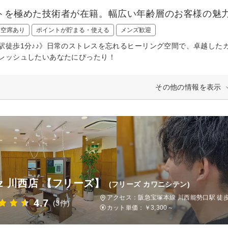
トを極めた技術者が在籍。幅広い年齢層のお客様の魅
日空席あり
ポイントが貯まる・使える
メンズ歓迎
駅徒歩1分♪♪》日常のストレスを忘れるヒーリング空間で、卓越した
レッシュしたいあなたにぴったり！
その他の情報を表示
ez 川西店 【フリーズ】
(フリーズ カワニシテン)
アクセス：阪急宝塚本線 川西能勢口駅 徒歩
4.7
(3件)
カット単価：
￥3,300～