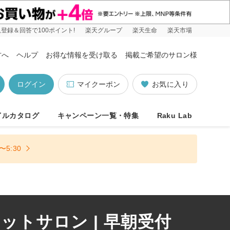
登録＆回答で100ポイント!
楽天グループ
楽天生命
楽天市場
方へ
ヘルプ
お得な情報を受け取る
掲載ご希望のサロン様
ログイン
マイクーポン
お気に入り
イルカタログ
キャンペーン一覧・特集
Raku Lab
5:30
トサロン | 早朝受付