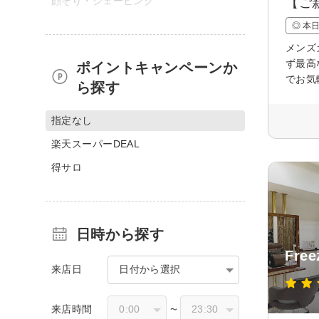
顔そり・シェービング
【ご
◎ 本
メンズ
ず最高
ポイントキャンペーンか
でお気
ら探す
指定なし
楽天スーパーDEAL
得サロ
日時から探す
Fr
来店日
日付から選択
来店時間
〜