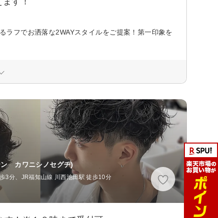
えます！
マるラフでお洒落な2WAYスタイルをご提案！第一印象を
》
テン カワニシノセグチ)
3分、JR福知山線 川西池田駅 徒歩10分