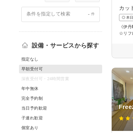
カッ
-
条件を指定して検索
件
◎ 本
《伊丹
☆リフ
設備・サービスから探す
指定なし
早朝受付可
深夜受付可・24時間営業
年中無休
完全予約制
Fre
当日予約歓迎
子連れ歓迎
個室あり