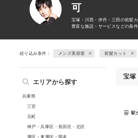
可
宝塚・川西・伊丹・三田の
前髪
豊富な施設・サービスなどの条
絞り込み条件：
メンズ美容室
前髪カット
宝塚
エリアから探す
兵庫県
三宮
駅
元町
神戸・兵庫区・長田区・北区
灘区・東灘区・岡本