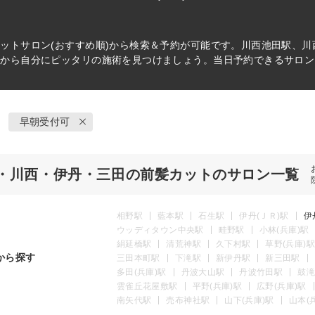
カット
サロン(おすすめ順)から検索＆予約が可能です。川西池田駅、川
件から自分にピッタリの施術を見つけましょう。当日予約できるサロン
早朝受付可
・川西・伊丹・三田の前髪カットのサロン一覧
相野駅
藍本駅
石生駅
伊丹(ＪＲ)駅
伊
ウッディタウン中央駅
畦野駅
小林(兵庫)駅
絹延橋駅
清荒神駅
久下村駅
草野(兵庫)駅
から探す
三田本町駅
下滝駅
新伊丹駅
新三田駅
多田(兵庫)駅
丹波大山駅
丹波竹田駅
鼓滝
雲雀丘花屋敷駅
平野(兵庫)駅
広野(兵庫)駅
南矢代駅
売布神社駅
山下(兵庫)駅
山本(