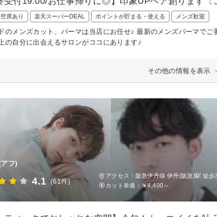
終受付19:00/お仕事帰りに◎】印象UPヘア創ります
日空席あり
楽天スーパーDEAL
ポイントが貯まる・使える
メンズ歓迎
ドのメンズカット、パーマは当店にお任せ♪ 最新のメンズパーマでご
上の自分に出会えるサロンがココにあります♪
その他の情報を表示
(アフ)
アクセス：阪急伊丹線 伊丹(阪急)駅 徒歩
4.1
(61件)
カット単価：
￥4,400～