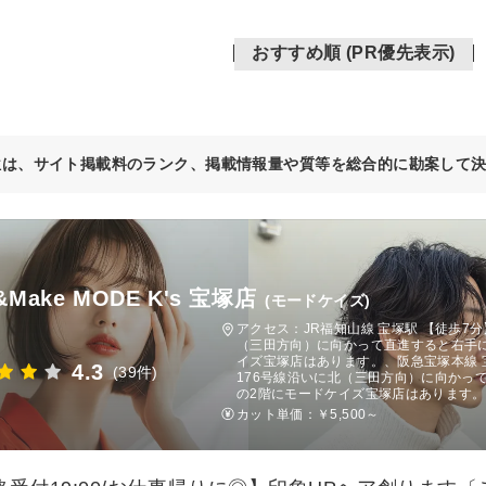
おすすめ順 (PR優先表示)
位は、サイト掲載料のランク、掲載情報量や質等を総合的に勘案して
r&Make MODE K's 宝塚店
(モードケイズ)
アクセス：JR福知山線 宝塚駅 【徒歩7
（三田方向）に向かって直進すると右手
イズ宝塚店はあります。、阪急宝塚本線 
4.3
(39件)
176号線沿いに北（三田方向）に向かっ
の2階にモードケイズ宝塚店はあります。
カット単価：
￥5,500～