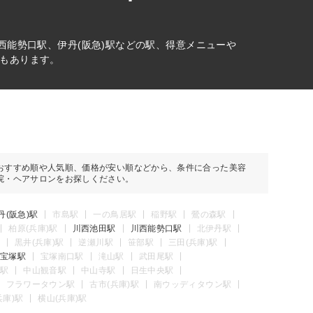
西能勢口駅、伊丹(阪急)駅などの駅、得意メニューや
もあります。
おすすめ順や人気順、価格が安い順などから、条件に合った美容
院・ヘアサロンをお探しください。
丹(阪急)駅
市島駅
一の鳥居駅
稲野駅
鶯の森駅
柏原(兵庫)駅
川西池田駅
川西能勢口駅
北伊丹駅
黒井(兵庫)駅
逆瀬川駅
笹部駅
三田(兵庫)駅
宝塚駅
宝塚南口駅
滝山駅
武田尾駅
駅
中山観音駅
中山寺駅
日生中央駅
フラワータウン駅
古市(兵庫)駅
南ウッディタウン駅
兵庫)駅
横山(兵庫)駅