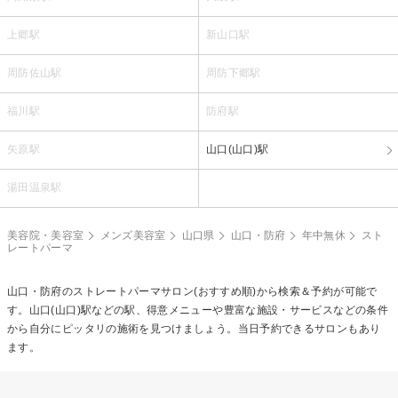
上郷駅
新山口駅
周防佐山駅
周防下郷駅
福川駅
防府駅
矢原駅
山口(山口)駅
湯田温泉駅
美容院・美容室
メンズ美容室
山口県
山口・防府
年中無休
スト
レートパーマ
山口・防府の
ストレートパーマ
サロン(おすすめ順)から検索＆予約が可能で
す。山口(山口)駅などの駅、得意メニューや豊富な施設・サービスなどの条件
から自分にピッタリの施術を見つけましょう。当日予約できるサロンもあり
ます。