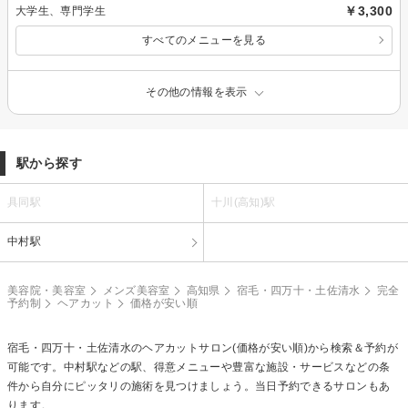
￥3,300
大学生、専門学生
すべてのメニューを見る
その他の情報を表示
駅から探す
具同駅
十川(高知)駅
中村駅
美容院・美容室
メンズ美容室
高知県
宿毛・四万十・土佐清水
完全
予約制
ヘアカット
価格が安い順
宿毛・四万十・土佐清水の
ヘアカット
サロン(価格が安い順)から検索＆予約が
可能です。中村駅などの駅、得意メニューや豊富な施設・サービスなどの条
件から自分にピッタリの施術を見つけましょう。当日予約できるサロンもあ
ります。