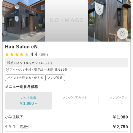
Hair Salon eN.
4.4
(18件)
理想のスタイルをカタチにします！
アクセス：中村・宿毛線 中村駅 徒歩15分
ポイントが貯まる・使える
メンズ歓迎
メニュー別参考価格
カット単価
メンズヘアカット
メンズヘアカラ
￥1,980～
-
-
￥1,980
小学生以下
￥2,750
中学生、高校生