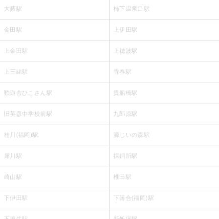
大藪駅
柿下温泉口駅
金田駅
上伊田駅
上金田駅
上穂波駅
上三緒駅
香春駅
歓遊舎ひこさん駅
貴船橋駅
旧英彦中学校前駅
九郎原駅
桂川(福岡)駅
源じいの森駅
犀川駅
採銅所駅
崎山駅
椎田駅
下伊田駅
下落合(福岡)駅
下鴨生駅
新飯塚駅