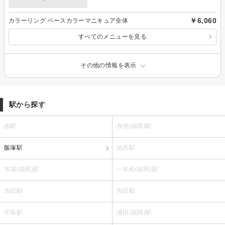
￥6,060
カラーリング ベースカラーマニキュア全体
すべてのメニューを見る
その他の情報を表示
駅から探す
赤駅
赤池(福岡)駅
飯塚駅
池尻駅
市場(福岡)駅
一本松(福岡)駅
糸田駅
内田駅
宇島駅
浦田(福岡)駅