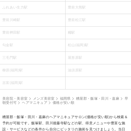
ふれあい生力駅
豊前大熊駅
豊前川崎駅
豊前松江駅
豊前桝田駅
糒駅
勾金駅
松山(福岡)駅
三毛門駅
屋形原駅
柳原(福岡)駅
油須原駅
吉富(福岡)駅
美容院・美容室
メンズ美容室
福岡県
糟屋郡・飯塚・田川・嘉麻
早
朝受付可
ヘアマニキュア
価格が安い順
糟屋郡・飯塚・田川・嘉麻の
ヘアマニキュア
サロン(価格が安い順)から検索＆
予約が可能です。飯塚駅、田川後藤寺駅などの駅、得意メニューや豊富な施
設・サービスなどの条件から自分にピッタリの施術を見つけましょう。当日