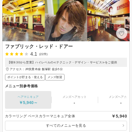
ファブリック・レッド・ドアー
4.1
(22件)
【朝9:30から営業】ハイレベルの≪テクニック・デザイン・サービス≫をご提供
アクセス：JR筑豊本線 飯塚駅 徒歩5分
ポイントが貯まる・使える
メンズ歓迎
メニュー別参考価格
ヘアマニキュア
メンズヘアカット
メンズヘアカラ
￥5,940～
-
-
￥5,940
カラーリング ベースカラーマニキュア全体
すべてのメニューを見る