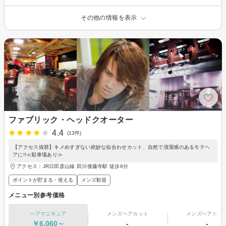
その他の情報を表示
ファブリック・ヘッドクオーター
4.4
(13件)
【アクセス抜群】キメめすぎない絶妙な似合わせカット、自然で清潔感のあるモテヘ
アに!!≪駐車場あり≫
アクセス：JR日田彦山線 田川後藤寺駅 徒歩6分
ポイントが貯まる・使える
メンズ歓迎
メニュー別参考価格
ヘアマニキュア
メンズヘアカット
メンズヘアカラ
￥6,060～
-
-