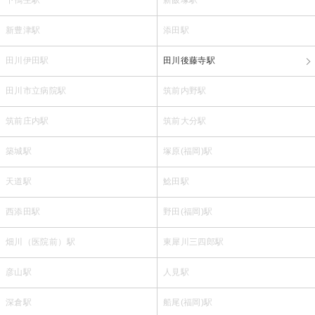
新豊津駅
添田駅
田川伊田駅
田川後藤寺駅
田川市立病院駅
筑前内野駅
筑前庄内駅
筑前大分駅
築城駅
塚原(福岡)駅
天道駅
鯰田駅
西添田駅
野田(福岡)駅
畑川（医院前）駅
東犀川三四郎駅
彦山駅
人見駅
深倉駅
船尾(福岡)駅