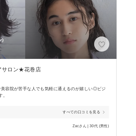
)
分
アサロン★花巻店
で美容院が苦手な人でも気軽に通えるのが嬉しい◎ビジ
す。
すべての口コミを見る
Zacさん | 30代 (男性)