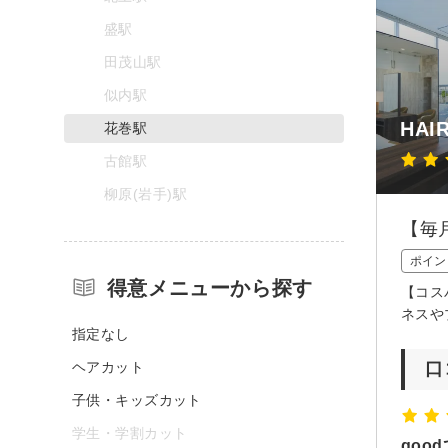
盛駅
田茂山駅
似内駅
HAI
花巻駅
古館駅
柳原(岩手)駅
【毎
ポイン
得意メニューから探す
【コス
ネスや
指定なし
ヘアカット
口
子供・キッズカット
学生・学割カット
goo