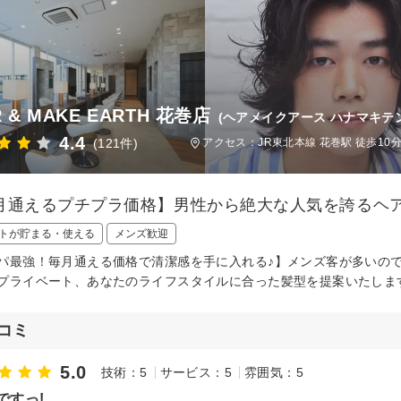
R & MAKE EARTH 花巻店
(ヘアメイクアース ハナマキテン
4.4
(121件)
アクセス：JR東北本線 花巻駅 徒歩10
月通えるプチプラ価格】男性から絶大な人気を誇るヘ
トが貯まる・使える
メンズ歓迎
パ最強！毎月通える価格で清潔感を手に入れる♪】メンズ客が多いの
プライベート、あなたのライフスタイルに合った髪型を提案いたしま
コミ
5.0
技術：5
サービス：5
雰囲気：5
dですっ!