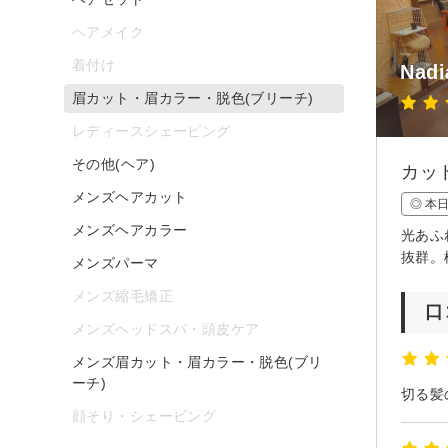
ヘアメイク
着付け
Nad
眉カット・眉カラー・脱色(ブリーチ)
レディースシェービング
その他(ヘア)
カッ
メンズヘアカット
◎ 本
メンズヘアカラー
光あふ
抜群。
メンズパーマ
メンズ縮毛矯正
口
メンズヘッドスパ・頭皮ケア
メンズ眉カット・眉カラー・脱色(ブリ
ーチ)
切る髪
顔そり・シェービング