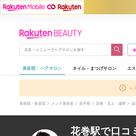
美容院・ヘアサロン
ネイル・まつげサロン
エス
シ
美容院・美容室
メンズ美容室
岩手県
花巻・北上・遠野
花
花巻駅で口コ