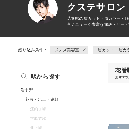
クステサロン 
花巻駅の
眉カット・眉カラー・脱
意メニューや豊富な施設・サー
絞り込み条件：
メンズ美容室
眉カット・眉カ
花巻
駅から探す
おすす
岩手県
花巻・北上・遠野
江釣子駅
大船渡駅
北上駅