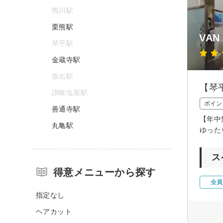
鴨川駅
栗熊駅
VAN 
琴平駅
金蔵寺駅
坂出駅
【琴
讃岐塩屋駅
ポイン
善通寺駅
【年中
丸亀駅
ゆった
ス
得意メニューから探す
全員
指定なし
ヘアカット