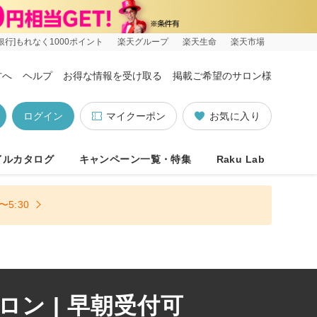
銀行]もれなく1000ポイント
楽天グループ
楽天生命
楽天市場
方へ
ヘルプ
お得な情報を受け取る
掲載ご希望のサロン様
ログイン
マイクーポン
お気に入り
イルカタログ
キャンペーン一覧・特集
Raku Lab
5:30
ン | 早朝受付可