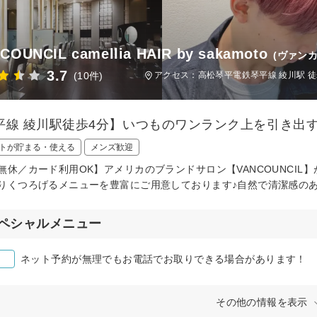
COUNCIL camellia HAIR by sakamoto
(ヴァン
3.7
(10件)
アクセス：高松琴平電鉄琴平線 綾川駅 徒
平線 綾川駅徒歩4分】いつものワンランク上を引き出
トが貯まる・使える
メンズ歓迎
無休／カード利用OK】アメリカのブランドサロン【VANCOUNCI
りくつろげるメニューを豊富にご用意しております♪自然で清潔感の
ペシャルメニュー
ネット予約が無理でもお電話でお取りできる場合があります！
その他の情報を表示