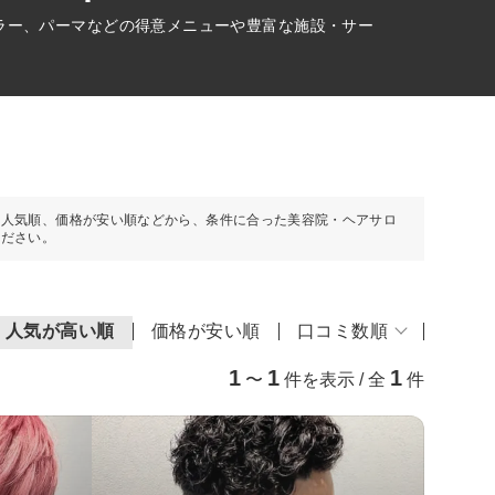
ラー、パーマなどの得意メニューや豊富な施設・サー
や人気順、価格が安い順などから、条件に合った美容院・ヘアサロ
ください。
人気が高い順
価格が安い順
口コミ数順
1
1
1
〜
件を表示 / 全
件