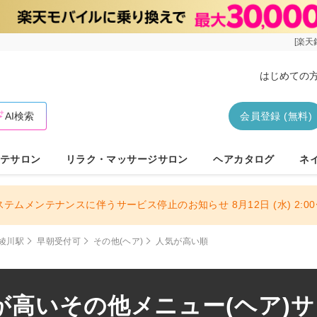
[楽天
はじめての
AI検索
会員登録 (無料)
テサロン
リラク・マッサージサロン
ヘアカタログ
ネ
ステムメンテナンスに伴うサービス停止のお知らせ 8月12日 (水) 2:00〜
綾川駅
早朝受付可
その他(ヘア)
人気が高い順
高いその他メニュー(ヘア)サロ