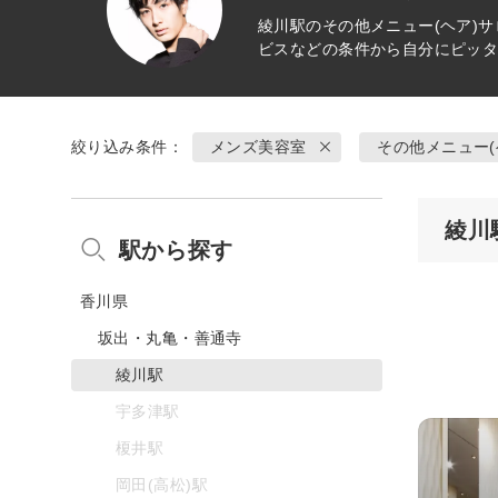
綾川駅の
その他メニュー(ヘア)
サ
ビスなどの条件から自分にピッ
絞り込み条件：
メンズ美容室
その他メニュー(
綾川
駅から探す
香川県
坂出・丸亀・善通寺
綾川駅
宇多津駅
榎井駅
岡田(高松)駅