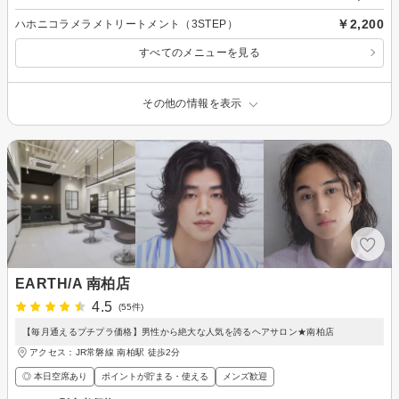
￥2,200
ハホニコラメラメトリートメント（3STEP）
すべてのメニューを見る
その他の情報を表示
EARTH/A 南柏店
4.5
(55件)
【毎月通えるプチプラ価格】男性から絶大な人気を誇るヘアサロン★南柏店
アクセス：JR常磐線 南柏駅 徒歩2分
◎ 本日空席あり
ポイントが貯まる・使える
メンズ歓迎