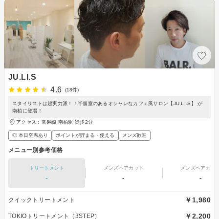
JU.LI.S
4.6
(18件)
スタイリストは超実力派！！半個室のあるオシャレなカフェ風サロン【JU.LI.S】 が
南柏に登場！
アクセス：常磐線 南柏駅 徒歩2分
◎ 本日空席あり
ポイントが貯まる・使える
メンズ歓迎
メニュー別参考価格
トリートメント
メンズヘアカット
メンズヘアカラ
-
-
-
￥1,980
クイックトリートメント
￥2,200
TOKIOトリートメント（3STEP）