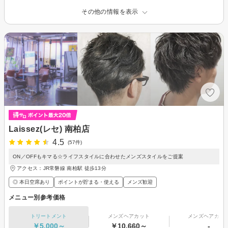
その他の情報を表示
Laissez(レセ) 南柏店
4.5
(57件)
ON／OFFもキマる☆ライフスタイルに合わせたメンズスタイルをご提案
アクセス：JR常磐線 南柏駅 徒歩13分
◎ 本日空席あり
ポイントが貯まる・使える
メンズ歓迎
メニュー別参考価格
トリートメント
メンズヘアカット
メンズヘアカラ
￥5,000～
￥10,660～
-