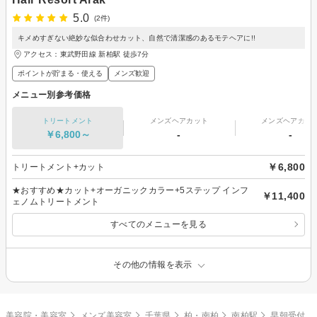
5.0
(2件)
キメめすぎない絶妙な似合わせカット、自然で清潔感のあるモテヘアに!!
アクセス：東武野田線 新柏駅 徒歩7分
ポイントが貯まる・使える
メンズ歓迎
メニュー別参考価格
トリートメント
メンズヘアカット
メンズヘアカラ
￥6,800～
-
-
￥6,800
トリートメント+カット
★おすすめ★カット+オーガニックカラー+5ステップ インフ
￥11,400
ェノムトリートメント
すべてのメニューを見る
その他の情報を表示
美容院・美容室
メンズ美容室
千葉県
柏・南柏
南柏駅
早朝受付