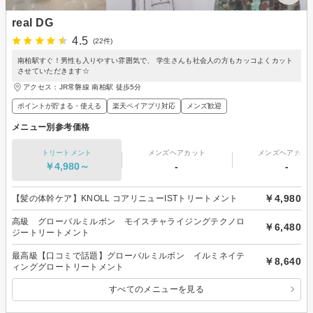
real DG
4.5
(22件)
南柏駅すぐ！男性も入りやすい雰囲気で、 学生さんも社会人の方もカッコよくカット
させていただきます☆
アクセス：JR常磐線 南柏駅 徒歩5分
ポイントが貯まる・使える
楽天ペイアプリ対応
メンズ歓迎
メニュー別参考価格
トリートメント
メンズヘアカット
メンズヘアカラ
￥4,980～
-
-
￥4,980
【髪の体幹ケア】KNOLL コアリニューISTトリートメント
高級 グローバルミルボン モイスチャライジングテクノロ
￥6,480
ジートリートメント
最高級【口コミで話題】グローバルミルボン イルミネイテ
￥8,640
ィンググロートリートメント
すべてのメニューを見る