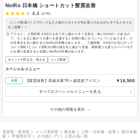
NeiRo 日本橋 ショートカット髪質改善
4.4
(27件)
《メンズ歓迎☆》2ブロックなど人気のスタイルや旬を取り入れながらキマるスタイル
をご提案！！
アクセス： 人形町駅 A5出口を出て左に曲がりすぐ交差点（角にDAISO）があるの
で、そこを左に曲がり大通りを直進すると右側の角にセブンイレブンがあります。そ
の交差点を左に曲がるとNeiRo日本橋があります。、三越前駅 A4出口を右に行って
コレド室町1とコレド室町3の間の道を右に曲がり直進、昭和通りを渡りスーパーホテ
ルを通り直進すると右側にNeiRo日本橋があります。
ポイントが貯まる・使える
メンズ歓迎
スペシャルメニュー
￥16,500
【髪質改善】高級水素TR＋超音波アイロン
全員
すべてのスペシャルメニューを見る
その他の情報を表示
美容院・美容室
メンズ美容室
東京都
上野・日本橋・浅草
新日本橋
駅
早朝受付可
その他(ヘア)
人気が高い順