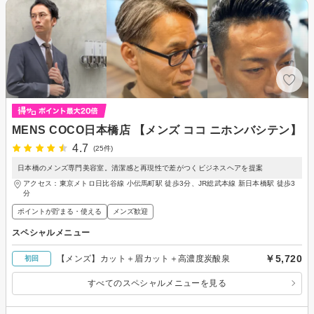
MENS COCO日本橋店 【メンズ ココ ニホンバシテン】
4.7
(25件)
日本橋のメンズ専門美容室。清潔感と再現性で差がつくビジネスヘアを提案
アクセス：東京メトロ日比谷線 小伝馬町駅 徒歩3分、JR総武本線 新日本橋駅 徒歩3
分
ポイントが貯まる・使える
メンズ歓迎
スペシャルメニュー
￥5,720
【メンズ】カット＋眉カット＋高濃度炭酸泉
初回
すべてのスペシャルメニューを見る