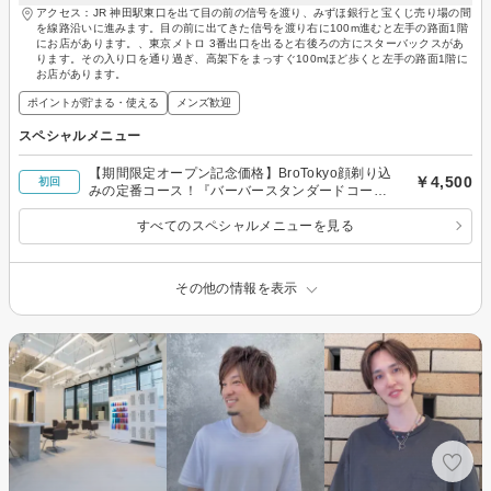
アクセス：JR 神田駅東口を出て目の前の信号を渡り、みずほ銀行と宝くじ売り場の間
を線路沿いに進みます。目の前に出てきた信号を渡り右に100m進むと左手の路面1階
にお店があります。、東京メトロ 3番出口を出ると右後ろの方にスターバックスがあ
ります。その入り口を通り過ぎ、高架下をまっすぐ100mほど歩くと左手の路面1階に
お店があります。
ポイントが貯まる・使える
メンズ歓迎
スペシャルメニュー
【期間限定オープン記念価格】BroTokyo顔剃り込
￥4,500
初回
みの定番コース！『バーバースタンダードコース
』
すべてのスペシャルメニューを見る
その他の情報を表示