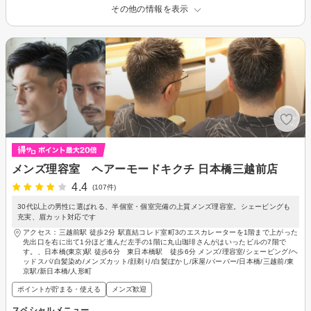
その他の情報を表示
メンズ理容室 ヘアーモードキクチ 日本橋三越前店
4.4
(107件)
30代以上の男性に選ばれる、半個室・個室完備の上質メンズ理容室。シェービングも
充実、眉カット対応です
アクセス：三越前駅 徒歩2分 駅直結コレド室町3のエスカレーターを1階まで上がった
先出口を右に出て1分ほど進んだ左手の1階に丸山珈琲さんがはいったビルの7階で
す。、日本橋(東京)駅 徒歩6分 東日本橋駅 徒歩6分 メンズ/理容室/シェービング/ヘ
ッドスパ/白髪染め/メンズカット/顔剃り/白髪ぼかし/床屋/バーバー/日本橋/三越前/東
京駅/新日本橋/人形町
ポイントが貯まる・使える
メンズ歓迎
スペシャルメニュー