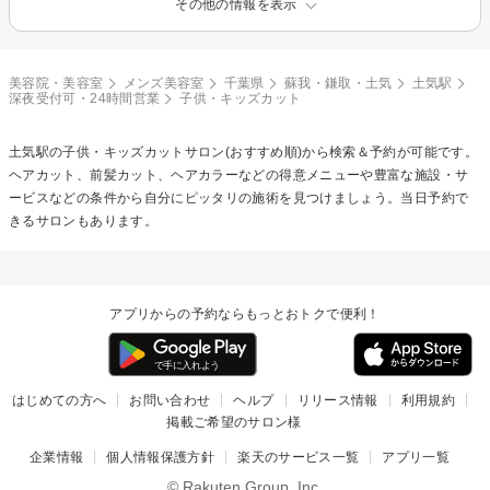
その他の情報を表示
美容院・美容室
メンズ美容室
千葉県
蘇我・鎌取・土気
土気駅
深夜受付可・24時間営業
子供・キッズカット
土気駅の
子供・キッズカット
サロン(おすすめ順)から検索＆予約が可能です。
ヘアカット、前髪カット、ヘアカラーなどの得意メニューや豊富な施設・サ
ービスなどの条件から自分にピッタリの施術を見つけましょう。当日予約で
きるサロンもあります。
アプリからの予約ならもっとおトクで便利！
はじめての方へ
お問い合わせ
ヘルプ
リリース情報
利用規約
掲載ご希望のサロン様
企業情報
個人情報保護方針
楽天のサービス一覧
アプリ一覧
© Rakuten Group, Inc.