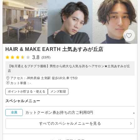
HAIR & MAKE EARTH 土気あすみが丘店
3.8
(33件)
【毎月通えるプチプラ価格】男性から絶大な人気を誇るヘアサロン★土気あすみが丘
店
アクセス：JR外房線 土気駅 徒歩18分,車で5分
カット単価：
-
ポイントが貯まる・使える
メンズ歓迎
スペシャルメニュー
-
カットクーポン券お持ちの方ご利用0円
全員
すべてのスペシャルメニューを見る