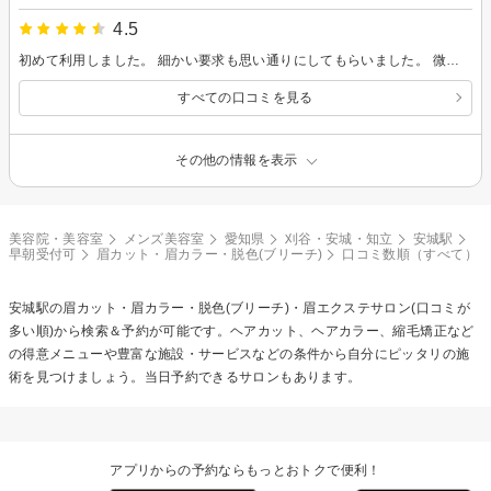
4.5
初めて利用しました。 細かい要求も思い通りにしてもらいました。 微調整も丁寧にしてもらい信頼できました。 今後もお願いしたいと思います。
すべての口コミを見る
その他の情報を表示
美容院・美容室
メンズ美容室
愛知県
刈谷・安城・知立
安城駅
早朝受付可
眉カット・眉カラー・脱色(ブリーチ)
口コミ数順（すべて）
安城駅の
眉カット・眉カラー・脱色(ブリーチ)・眉エクステ
サロン(口コミが
多い順)から検索＆予約が可能です。ヘアカット、ヘアカラー、縮毛矯正など
の得意メニューや豊富な施設・サービスなどの条件から自分にピッタリの施
術を見つけましょう。当日予約できるサロンもあります。
アプリからの予約ならもっとおトクで便利！