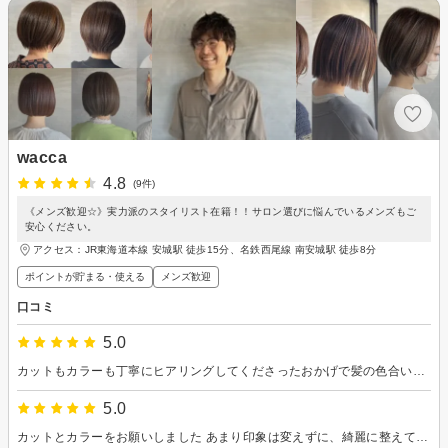
wacca
4.8
(9件)
《メンズ歓迎☆》実力派のスタイリスト在籍！！サロン選びに悩んでいるメンズもご
安心ください。
アクセス：JR東海道本線 安城駅 徒歩15分、名鉄西尾線 南安城駅 徒歩8分
ポイントが貯まる・使える
メンズ歓迎
口コミ
5.0
カットもカラーも丁寧にヒアリングしてくださったおかげで髪の色合い、髪質が生き返り大満足です。自分でできる再現性が高い髪型にしてもらえました。ヘッドスパもいい香りに包まれながらとても気持ちよかったです。居心地のよい空間でとてもリフレッシュできました。
5.0
カットとカラーをお願いしました あまり印象は変えずに、綺麗に整えてもらいました 家で自分でブローしてもきれいにまとまるので、とても嬉しいです ついつい予約の間隔が長くなってしまいますが、またお願いしたいです^ ^