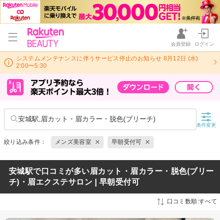
会員登録
ログイン
システムメンテナンスに伴うサービス停止のお知らせ 8月12日 (水)
2:00〜5:30
安城駅,眉カット・眉カラー・脱色(ブリーチ)
条件変更
絞り込み条件：
メンズ美容室
早朝受付可
安城駅で口コミが多い眉カット・眉カラー・脱色(ブリー
チ)・眉エクステサロン | 早朝受付可
口コミ数順:すべて