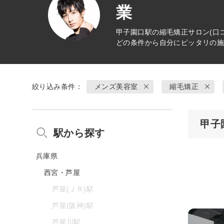
業
甲子園口駅の
縮毛矯正
サロン(口
どの条件から自分にピッタリの
絞り込み条件：
メンズ美容室
縮毛矯正
甲子
駅から探す
兵庫県
西宮・芦屋
芦屋(ＪＲ)駅
芦屋(阪神)駅
芦屋川駅