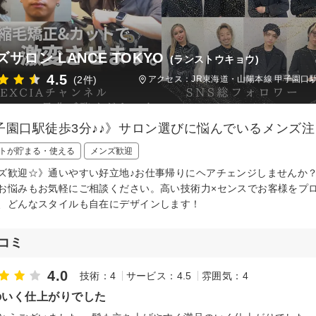
サロン LANCE TOKYO
(ランストウキョウ)
4.5
(2件)
アクセス：JR東海道・山陽本線 甲子園口駅
子園口駅徒歩3分♪♪》サロン選びに悩んでいるメンズ
トが貯まる・使える
メンズ歓迎
ズ歓迎☆》通いやすい好立地♪お仕事帰りにヘアチェンジしませんか
お悩みもお気軽にご相談ください。高い技術力×センスでお客様をプ
、どんなスタイルも自在にデザインします！
コミ
4.0
技術：4
サービス：4.5
雰囲気：4
のいく仕上がりでした