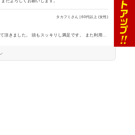
 またよろしくお願いします。
タカフミさん | 60代以上 (女性)
初めて利用させて頂きましたが 気さくな美容師さんで終始和やかに会話させて頂きました。 頭もスッキリし満足です。 また利用させて頂きたいと思います。 ありがとうこざいました。