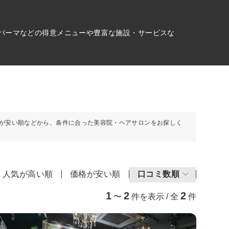
、パーマなどの得意メニューや豊富な施設・サービスな
が安い順などから、条件に合った美容院・ヘアサロンをお探しく
人気が高い順
価格が安い順
口コミ数順
1
2
2
〜
件を表示 / 全
件