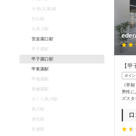
今津(兵庫)駅
打出駅
久寿川駅
eder
苦楽園口駅
甲子園駅
甲子園口駅
【甲
甲東園駅
ポイン
甲陽園駅
《早朝
香櫨園駅
男性に
ズスタ
さくら夙川駅
夙川駅
口
洲先駅
生瀬駅