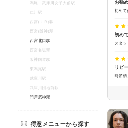
お勧
鳴尾・武庫川女子大前駅
仁川駅
西宮(ＪＲ)駅
西宮(阪神)駅
初め
西宮北口駅
スタッ
西宮名塩駅
阪神国道駅
リピ
東鳴尾駅
武庫川駅
武庫川団地前駅
門戸厄神駅
得意メニューから探す