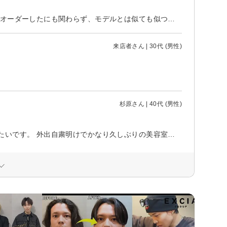
初めて伺ったのですが、最悪でした。 まず、雑誌のモデルのように長めでとオーダーしたにも関わらず、モデルとは似ても似つかないような髪型になりました。また、会話も一切なく、早く終わらせて帰ってもらおうというような雰囲気を感じました。おまけに、「いらっしゃいませ」「ありがとうございました」などの挨拶もありませんでした。二度と行きたくないです。
来店者さん | 30代 (男性)
杉原さん | 40代 (男性)
時節柄、大人数の集まる場所は避けたいので、一対一のサロンは大変ありがたいです。 外出自粛明けでかなり久しぶりの美容室でしたので、スッキリして大満足でした。