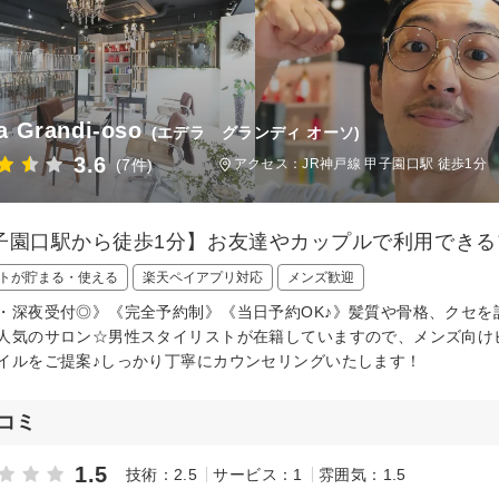
a Grandi-oso
(エデラ グランディ オーソ)
3.6
(7件)
アクセス：JR神戸線 甲子園口駅 徒歩1分
子園口駅から徒歩1分】お友達やカップルで利用できる
トが貯まる・使える
楽天ペイアプリ対応
メンズ歓迎
・深夜受付◎》《完全予約制》《当日予約OK♪》髪質や骨格、クセ
人気のサロン☆男性スタイリストが在籍していますので、メンズ向け
イルをご提案♪しっかり丁寧にカウンセリングいたします！
コミ
1.5
技術：2.5
サービス：1
雰囲気：1.5