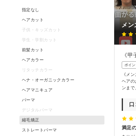
指定なし
ヘアカット
メンズ
子供・キッズカット
学生・学割カット
前髪カット
《甲
ヘアカラー
ポイン
リタッチカラー
《メン
ヘナ・オーガニックカラー
ヘアの
ンまで
ヘアマニキュア
パーマ
口
デジタルパーマ
縮毛矯正
満足
ストレートパーマ