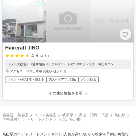
Haircraft JINO
4.6
(27件)
《メンズ歓迎》《駐車場あり》フルフラットのYUMEシャンプー導入サロン
アクセス：JR高山本線 高山駅 徒歩10分
ポイントが貯まる・使える
楽天ペイアプリ対応
メンズ歓迎
その他の情報を表示
美容院・美容室
メンズ美容室
岐阜県
高山・飛騨・下呂
高山駅
早朝受付可
トリートメント
人気が高い順
高山駅の
ヘアトリートメント
サロン(人気が高い順)から検索＆予約が可能で