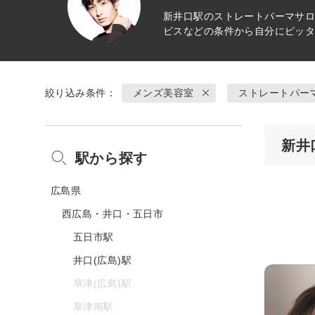
新井口駅の
ストレートパーマ
サロ
ビスなどの条件から自分にピッ
絞り込み条件：
メンズ美容室
ストレートパー
新井
駅から探す
広島県
西広島・井口・五日市
五日市駅
井口(広島)駅
草津(広島)駅
草津南駅