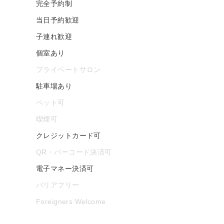
完全予約制
当日予約歓迎
子連れ歓迎
個室あり
プライベートサロン
駐車場あり
ペット可
喫煙可
クレジットカード可
QR・バーコード決済可
電子マネー決済可
バリアフリー
Foreigners Welcome