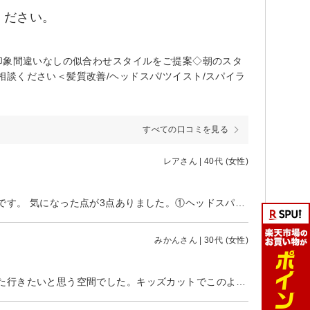
ください。
印象間違いなしの似合わせスタイルをご提案◇朝のスタ
談ください＜髪質改善/ヘッドスパ/ツイスト/スパイラ
すべての口コミを見る
レアさん | 40代 (女性)
大変丁寧なカウンセリングをして頂きました。ヘッドスパの技術も良かったです。 気になった点が3点ありました。①ヘッドスパの時換気扇の音が非常に気になりました。可能であればヘッドスパの時は換気扇をオフにして頂きたいです。②カットとカラーでクロスを変えないのと、クロスをつけたままシャンプー台へ案内されたのが少し歩きづらかったです。③タブレット見る時にクロス下にクッションを用意していただけたらより見やすいです。（②に関しては私が他のお店と比較して感じた違和感でしたので、お店の方針として時短やコストの関係でそのようにされているのであれば納得です）施術に関しては申し分ないのでありがとうございました。
みかんさん | 30代 (女性)
白を基調とした清掃な美容室で、スタッフの方の服装も凄くオシャレで、また行きたいと思う空間でした。キッズカットでこのようにして下さいというといつも途中で呼ばれる事ないんですが、ここは色々髪の癖がこうだからこの通りに切ってしまうとこちらが～のようなアドバイスが入りながらで、後々後悔が出ない満足するキッズカットになりました！上の子も今までと違う雰囲気だね！綺麗！ここで切りたい！と言ってたので次は上の子がお世話になります。宜しくお願いします。