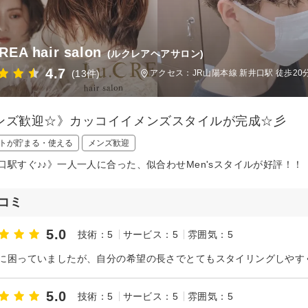
REA hair salon
(ルクレアヘアサロン)
4.7
(13件)
アクセス：JR山陽本線 新井口駅 徒歩20
ンズ歓迎☆》カッコイイメンズスタイルが完成☆彡
トが貯まる・使える
メンズ歓迎
口駅すぐ♪♪》一人一人に合った、似合わせMen'sスタイルが好評！！
コミ
5.0
技術：5
サービス：5
雰囲気：5
5.0
技術：5
サービス：5
雰囲気：5