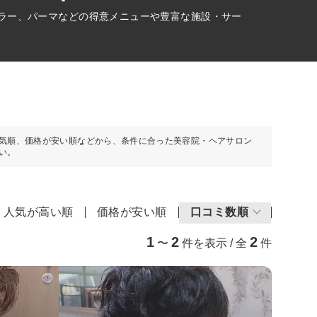
カラー、パーマなどの得意メニューや豊富な施設・サー
気順、価格が安い順などから、条件に合った美容院・ヘアサロン
い。
人気が高い順
価格が安い順
口コミ数順
1
2
2
〜
件を表示 / 全
件