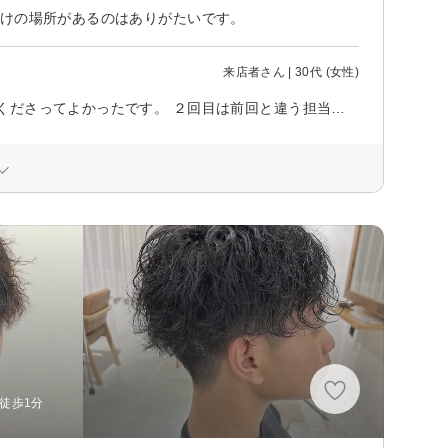
つけの場所があるのはありがたいです。
来店者さん | 30代 (女性)
初回は丁寧にカウンセリングしていただきカットもカラーも素敵に仕上げてくださってよかったです。 ２回目は前回と違う担当者で、なにを急がれているのか、せかせかとすべてが雑でびっくりしました..要望もあまり聞いてもらえず、どんどん作業を進められ仕上がりも最悪でした。大事な行事も控えていたので残念です。
 徒歩1分