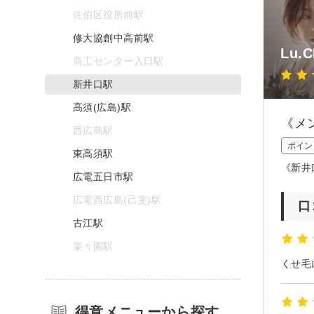
佐伯区役所前駅
修大協創中高前駅
Lu.C
商工センター入口駅
新井口駅
高須(広島)駅
《メ
西広島駅
ポイン
東高須駅
《新井
広電五日市駅
広電西広島(己斐)駅
口
古江駅
楽々園駅
得意メニューから探す