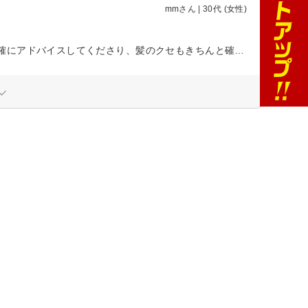
mmさん | 30代 (女性)
最初のカウンセリングで希望のヘアスタイルを何点かお伝えしたところ、的確にアドバイスしてくださり、髪のクセもきちんと確認してから再度良い方法を考えてくださったので、目見田さんにお願いして良かったです。 カットもヘアセットも丁寧でとても満足です