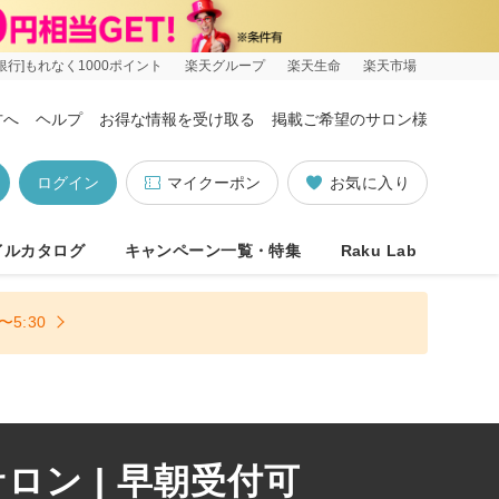
銀行]もれなく1000ポイント
楽天グループ
楽天生命
楽天市場
方へ
ヘルプ
お得な情報を受け取る
掲載ご希望のサロン様
ログイン
マイクーポン
お気に入り
イルカタログ
キャンペーン一覧・特集
Raku Lab
5:30
ン | 早朝受付可