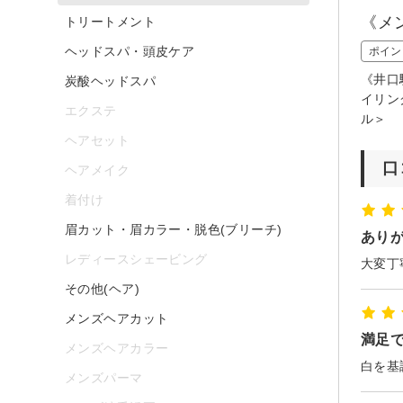
《メ
トリートメント
ヘッドスパ・頭皮ケア
ポイン
《井口
炭酸ヘッドスパ
イリン
エクステ
ル＞
ヘアセット
口
ヘアメイク
着付け
眉カット・眉カラー・脱色(ブリーチ)
あり
レディースシェービング
その他(ヘア)
メンズヘアカット
満足
メンズヘアカラー
メンズパーマ