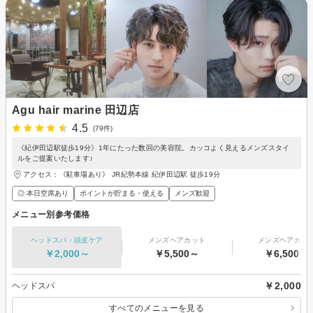
Agu hair marine 田辺店
4.5
(79件)
《紀伊田辺駅徒歩19分》1年にたった数回の美容院。カッコよく見えるメンズスタイ
ルをご提案いたします♪
アクセス：《駐車場あり》 JR紀勢本線 紀伊田辺駅 徒歩19分
◎ 本日空席あり
ポイントが貯まる・使える
メンズ歓迎
メニュー別参考価格
ヘッドスパ・頭皮ケア
メンズヘアカット
メンズヘアカラ
￥2,000～
￥5,500～
￥6,500～
￥2,000
ヘッドスパ
すべてのメニューを見る