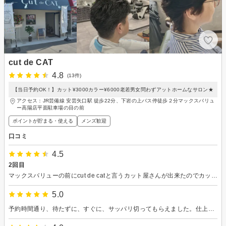
cut de CAT
4.8
(13件)
【当日予約OK！】カット¥3000カラー¥6000老若男女問わずアットホームなサロン★
アクセス：JR芸備線 安芸矢口駅 徒歩22分、下岩の上バス停徒歩２分マックスバリュ
ー高陽店平面駐車場の目の前
ポイントが貯まる・使える
メンズ歓迎
口コミ
4.5
2回目
マックスバリューの前にcut de catと言うカット屋さんが出来たのでカットしてもらったら価格の割にには良いと思うとのことなので私も行きました。結果は満足出来たので、今回は楽天ビューティで予約して2回目です。担当者が前回の人は違い少し気に入らない箇所がありましたが、翌日 パート先出勤時、若い女性から散髪したの？ 今までよりスッキリしていると言われたので 満足しています。
5.0
予約時間通り、待たずに、すぐに、サッパリ切ってもらえました。仕上がりも満足です。