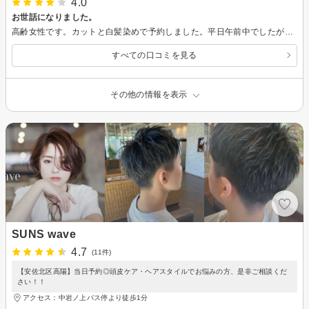
4.0
お世話になりました。
高齢女性です。カットと白髪染めで予約しました。平日午前中でしたが、穏やかな時間でゆったり親切丁寧に仕上げて頂きました。
すべての口コミを見る
その他の情報を表示
SUNS wave
4.7
(11件)
【安佐北区高陽】当日予約◎頭皮ケア・ヘアスタイルでお悩みの方、是非ご相談くだ
さい！！
アクセス：中岩ノ上バス停より徒歩1分