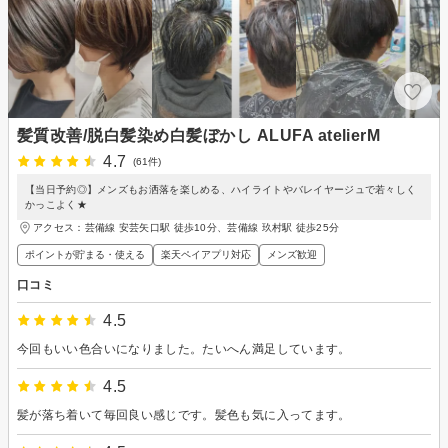
髪質改善/脱白髪染め白髪ぼかし ALUFA atelierM
4.7
(61件)
【当日予約◎】メンズもお洒落を楽しめる、ハイライトやバレイヤージュで若々しく
かっこよく★
アクセス：芸備線 安芸矢口駅 徒歩10分、芸備線 玖村駅 徒歩25分
ポイントが貯まる・使える
楽天ペイアプリ対応
メンズ歓迎
口コミ
4.5
今回もいい色合いになりました。たいへん満足しています。
4.5
髪が落ち着いて毎回良い感じです。髪色も気に入ってます。