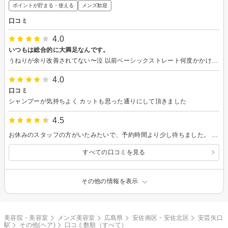
ポイントが貯まる・使える
メンズ歓迎
口コミ
4.0
いつもは総合的に大満足なんです。
うねりが余り改善されてない〜泣 以前ベーシックストレート何度かかけていた時は満足の仕上がりだったので残念。。 優しめのお薬にしまね。って事だったからなのかしら？？ 次回また相談させてもらいますね。
4.0
口コミ
シャンプーが気持ちよく カットも思った通りにして頂きました
4.5
お休みのスタッフの方がいたみたいで、予約時間より少し待ちました。 髪の悩みも色々話しを聞いていただき提案もしてもらいました。 またチャレンジしたいと思います 数日たちますが、髪の扱いも楽になりました また、伺いたいと思います
すべての口コミを見る
その他の情報を表示
美容院・美容室
メンズ美容室
広島県
安佐南区・安佐北区
安芸矢口
駅
その他(ヘア)
口コミ数順（すべて）