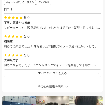
ポイントが貯まる・使える
メンズ歓迎
口コミ
5.0
丁寧、正確かつ洗練
リピーターです。50代男性でおしゃれからは遠ざかり髪型も特に注文できなくなりました（まだ髪はありますよｗ）希望の長さだけ伝えれば不思議と自然で清潔感ある髪型にしてくれます。人気店で予約必須なため急ぎの時は難しいかもしれません。けど他店でカットはもう考えられないなぁと。ボサボサになった頭で自分の計画性のなさを嘆きます。お任せ派もこだわり派も満足できるサロンではないでしょうか。
5.0
初来店
初めての来店でした！ 落ち着いた雰囲気でイメージ通りにカットしていただけました！
5.0
大満足です
初めて来店でしたが、カウンセリングでイメージを共有して丁寧にカットして頂きました。顔剃りもとても気持ちが良くウトウト寝てしまいそうでした♪ スタイリングしやすい扱いやすいです！ またよろしくお願いします！
すべての口コミを見る
その他の情報を表示