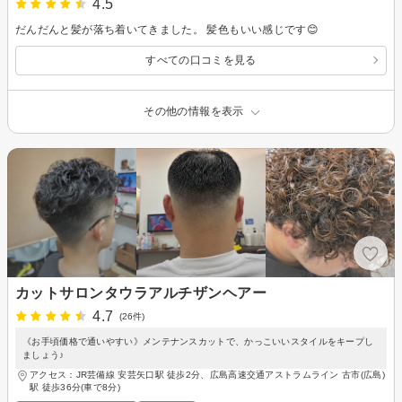
4.5
だんだんと髪が落ち着いてきました。 髪色もいい感じです😊
すべての口コミを見る
その他の情報を表示
カットサロンタウラアルチザンヘアー
4.7
(26件)
《お手頃価格で通いやすい》メンテナンスカットで、かっこいいスタイルをキープし
ましょう♪
アクセス：JR芸備線 安芸矢口駅 徒歩2分、広島高速交通アストラムライン 古市(広島)
駅 徒歩36分(車で8分)