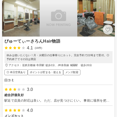
びゅーてぃーさろんHair物語
4.1
(19件)
休みは使いたくない！月・火曜日の仕事帰りにカット。完全予約で22時まで受付。◎
予約終了でその日は閉店
アクセス：近鉄京都線 寺田駅 徒歩2分、JR奈良線 城陽駅 徒歩20分
◎ 本日空席あり
ポイントが貯まる・使える
メンズ歓迎
口コミ
3.0
総合評価良好
駅近で店員の対応は良い。 ただ、店が見つけにくい。 事前に場所を把握しておいたほうが無難
4.0
メンズカット