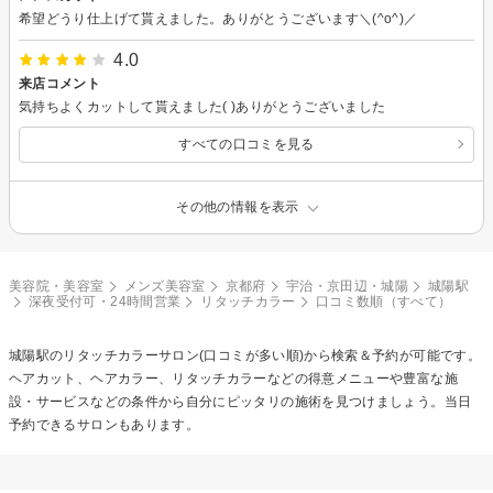
希望どうり仕上げて貰えました。ありがとうございます＼(^o^)／
4.0
来店コメント
気持ちよくカットして貰えました( )ありがとうございました
すべての口コミを見る
その他の情報を表示
美容院・美容室
メンズ美容室
京都府
宇治・京田辺・城陽
城陽駅
深夜受付可・24時間営業
リタッチカラー
口コミ数順（すべて）
城陽駅の
リタッチカラー
サロン(口コミが多い順)から検索＆予約が可能です。
ヘアカット、ヘアカラー、リタッチカラーなどの得意メニューや豊富な施
設・サービスなどの条件から自分にピッタリの施術を見つけましょう。当日
予約できるサロンもあります。