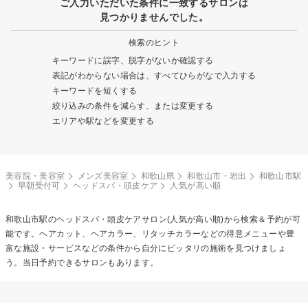
ご入力いただいた条件に一致するサロンは
見つかりませんでした。
検索のヒント
キーワードに誤字、脱字がないか確認する
表記がわからない場合は、すべてひらがなで入力する
キーワードを短くする
絞り込みの条件を減らす、または変更する
エリアや駅などを変更する
美容院・美容室
メンズ美容室
和歌山県
和歌山市・岩出
和歌山市駅
早朝受付可
ヘッドスパ・頭皮ケア
人気が高い順
和歌山市駅の
ヘッドスパ・頭皮ケア
サロン(人気が高い順)から検索＆予約が可
能です。ヘアカット、ヘアカラー、リタッチカラーなどの得意メニューや豊
富な施設・サービスなどの条件から自分にピッタリの施術を見つけましょ
う。当日予約できるサロンもあります。