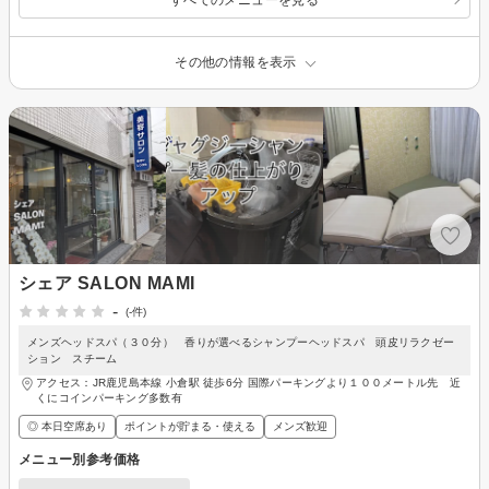
その他の情報を表示
シェア SALON MAMI
-
(-件)
メンズヘッドスパ（３０分） 香りが選べるシャンプーヘッドスパ 頭皮リラクゼー
ション スチーム
アクセス：JR鹿児島本線 小倉駅 徒歩6分 国際パーキングより１００メートル先 近
くにコインパーキング多数有
◎ 本日空席あり
ポイントが貯まる・使える
メンズ歓迎
メニュー別参考価格