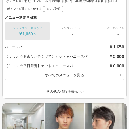
アクセス：北九州モノレール 平和通駅 徒歩6分、JR鹿児島本線 小倉駅 徒歩10分
ポイントが貯まる・使える
メンズ歓迎
メニュー別参考価格
ヘッドスパ・頭皮ケア
メンズヘアカット
メンズヘアカラ
￥1,650～
-
-
￥1,650
ハニースパ
￥5,000
【fuhcoh☆濃密なハチミツで】カット＋ハニースパ
￥6,000
【fuhcoh☆平日限定】カット＋ハニースパ
すべてのメニューを見る
その他の情報を表示