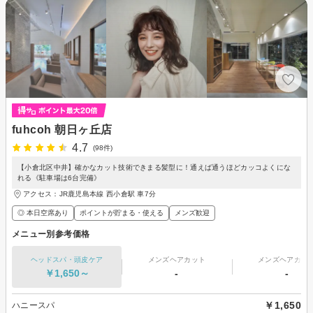
fuhcoh 朝日ヶ丘店
4.7
(98件)
【小倉北区中井】確かなカット技術できまる髪型に！通えば通うほどカッコよくにな
れる《駐車場は6台完備》
アクセス：JR鹿児島本線 西小倉駅 車7分
◎ 本日空席あり
ポイントが貯まる・使える
メンズ歓迎
メニュー別参考価格
ヘッドスパ・頭皮ケア
メンズヘアカット
メンズヘアカラ
￥1,650～
-
-
￥1,650
ハニースパ