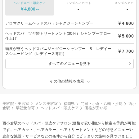
ヘッドスパ・頭皮ケア
メンズヘアカット
メンズヘアカラ
￥4,800～
-
-
￥4,800
アロマクリームヘッドスパ→ジャグジーシャンプー
ヘッドスパ ツヤ髪トリートメント(30分）シャンプーブロー
￥5,000
仕上げ
頭皮が整うヘッドスパ→ジャグジーシャンプー & レデイー
￥7,700
スシエービング（レデイース専用）
すべてのメニューを見る
その他の情報を表示
美容院・美容室
メンズ美容室
福岡県
門司・小倉・八幡・折尾
西小
倉駅
早朝受付可
ヘッドスパ・頭皮ケア
価格が安い順
西小倉駅の
ヘッドスパ・頭皮ケア
サロン(価格が安い順)から検索＆予約が可能
です。ヘアカット、ヘアカラー、ヘアトリートメントなどの得意メニューや
豊富な施設・サービスなどの条件から自分にピッタリの施術を見つけましょ