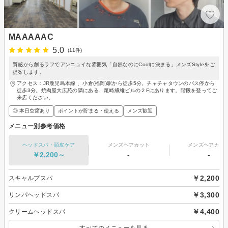
MAAAAAC
5.0
(11件)
質感から創るラフでアンニュイな雰囲気「自然なのにCoolに決まる」メンズStyleをご
提案します。
アクセス：JR鹿児島本線 、小倉(福岡)駅から徒歩5分。チャチャタウンのバス停から
徒歩3分。焼肉屋大広苑の隣にある、尾崎繊維ビルの２Fにあります。階段を登ってご
来店ください。
◎ 本日空席あり
ポイントが貯まる・使える
メンズ歓迎
メニュー別参考価格
ヘッドスパ・頭皮ケア
メンズヘアカット
メンズヘアカラ
￥2,200～
-
-
￥2,200
スキャルプスパ
￥3,300
リンパヘッドスパ
￥4,400
クリームヘッドスパ
すべてのメニューを見る