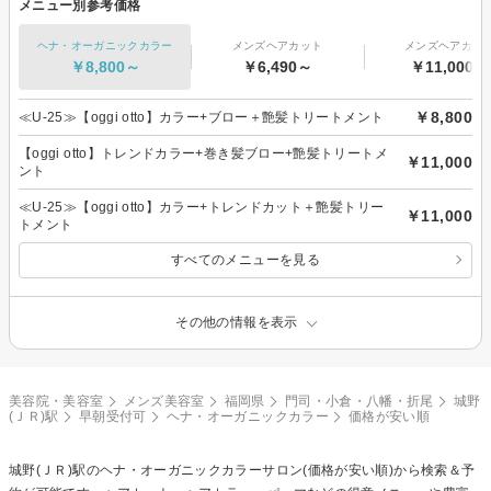
メニュー別参考価格
ヘナ・オーガニックカラー
メンズヘアカット
メンズヘアカラ
￥8,800～
￥6,490～
￥11,000～
￥8,800
≪U-25≫【oggi otto】カラー+ブロー＋艶髪トリートメント
【oggi otto】トレンドカラー+巻き髪ブロー+艶髪トリートメ
￥11,000
ント
≪U-25≫【oggi otto】カラー+トレンドカット＋艶髪トリー
￥11,000
トメント
すべてのメニューを見る
その他の情報を表示
美容院・美容室
メンズ美容室
福岡県
門司・小倉・八幡・折尾
城野
(ＪＲ)駅
早朝受付可
ヘナ・オーガニックカラー
価格が安い順
城野(ＪＲ)駅の
ヘナ・オーガニックカラー
サロン(価格が安い順)から検索＆予