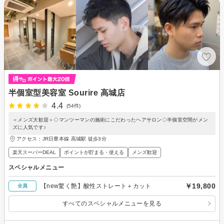
半個室型美容室 Sourire 高城店
4.4
(54件)
＜メンズ大歓迎＞◇マンツーマンの施術にこだわったヘアサロン◇半個室空間がメン
ズに人気です♪
アクセス：JR日豊本線 高城駅 徒歩3分
楽天スーパーDEAL
ポイントが貯まる・使える
メンズ歓迎
スペシャルメニュー
￥19,800
【new驚く艶】酸性ストレート＋カット
全員
すべてのスペシャルメニューを見る