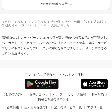
その他の情報を表示
美容院・美容室
メンズ美容室
大分県
大分・竹田・臼杵
高城駅
早朝受付可
ストレートパーマ
人気が高い順
高城駅の
ストレートパーマ
サロン(人気が高い順)から検索＆予約が可能です。
ヘアカット、ヘアカラー、パーマなどの得意メニューや豊富な施設・サービ
スなどの条件から自分にピッタリの施術を見つけましょう。当日予約できる
サロンもあります。
アプリからの予約ならもっとおトクで便利！
はじめての方へ
お問い合わせ
ヘルプ
リリース情報
利用規約
掲載ご希望のサロン様
企業情報
個人情報保護方針
楽天のサービス一覧
アプリ一覧