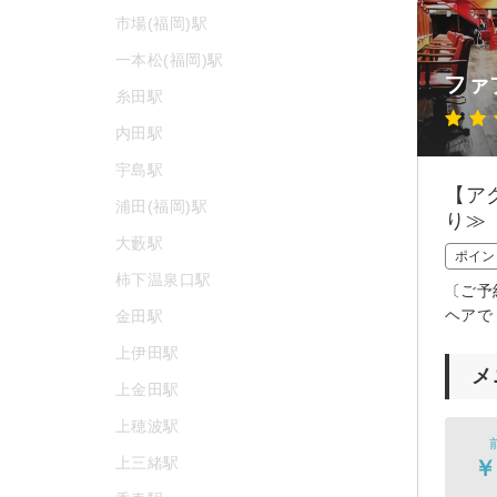
市場(福岡)駅
一本松(福岡)駅
ファ
糸田駅
内田駅
宇島駅
【ア
浦田(福岡)駅
り≫
大藪駅
ポイン
柿下温泉口駅
〔ご予
ヘアで
金田駅
上伊田駅
メ
上金田駅
上穂波駅
上三緒駅
￥