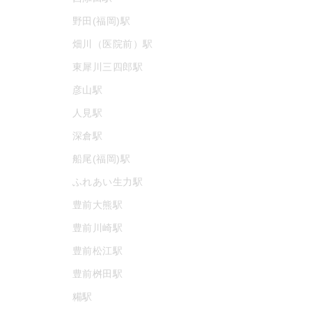
野田(福岡)駅
畑川（医院前）駅
東犀川三四郎駅
彦山駅
人見駅
深倉駅
船尾(福岡)駅
ふれあい生力駅
豊前大熊駅
豊前川崎駅
豊前松江駅
豊前桝田駅
糒駅