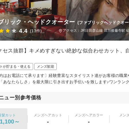
ブリック・ヘッドクオーター
(ファブリックヘッドクオー
4.4
(13件)
アクセス：JR日田彦山線 田川後藤寺駅 
クセス抜群】キメめすぎない絶妙な似合わせカット、自
トが貯まる・使える
メンズ歓迎
約はお電話にて承ります〕経験豊富なスタイリスト達がお客様の職業
「あなたらしさ」を最大限に引き出すお手伝いを致します♪ワンラン
ニュー別参考価格
前髪カット
メンズヘアカット
メンズヘアカラー
メン
1,100～
-
-