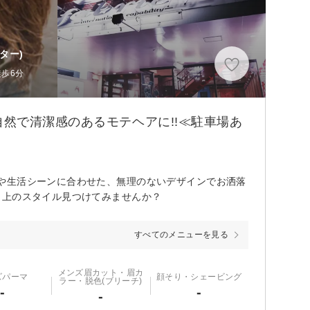
ター)
徒歩6分
然で清潔感のあるモテヘアに!!≪駐車場あ
や生活シーンに合わせた、無理のないデザインでお洒落
ク上のスタイル見つけてみませんか？
すべてのメニューを見る
メンズ眉カット・眉カ
ズパーマ
顔そり・シェービング
ラー・脱色(ブリーチ)
-
-
-