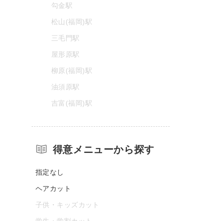
勾金駅
松山(福岡)駅
三毛門駅
屋形原駅
柳原(福岡)駅
油須原駅
吉富(福岡)駅
得意メニューから探す
指定なし
ヘアカット
子供・キッズカット
学生・学割カット