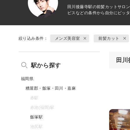
田川後藤寺駅の
前髪カット
サロン
ビスなどの条件から自分にピッ
絞り込み条件：
メンズ美容室
前髪カット
田川
駅から探す
福岡県
糟屋郡・飯塚・田川・嘉麻
赤駅
赤池(福岡)駅
飯塚駅
池尻駅