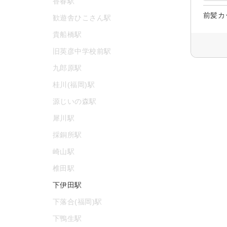
香春駅
前髪カ
歓遊舎ひこさん駅
貴船橋駅
旧英彦中学校前駅
九郎原駅
桂川(福岡)駅
源じいの森駅
犀川駅
採銅所駅
崎山駅
椎田駅
下伊田駅
下落合(福岡)駅
下鴨生駅