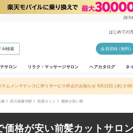
[楽天
はじめての
AI検索
会員登録 (無料)
テサロン
リラク・マッサージサロン
ヘアカタログ
ネ
ステムメンテナンスに伴うサービス停止のお知らせ 8月12日 (水) 2:00〜
嘉麻
田川後藤寺駅
前髪カット
価格が安い順
で価格が安い前髪カットサロ