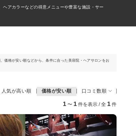
ト、ヘアカラーなどの得意メニューや豊富な施設・サー
順、価格が安い順などから、条件に合った美容院・ヘアサロンをお
人気が高い順
価格が安い順
口コミ数順
1
1
1
〜
件を表示 / 全
件