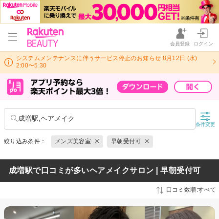
会員登録
ログイン
システムメンテナンスに伴うサービス停止のお知らせ 8月12日 (水)
2:00〜5:30
成増駅,ヘアメイク
条件変更
絞り込み条件：
メンズ美容室
早朝受付可
成増駅で口コミが多いヘアメイクサロン | 早朝受付可
口コミ数順:すべて