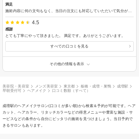
満足
施術内容に何の文句もなく、当日の注文にも対応していただいて気分が良かった。 担当の方がまだ修行中？で割安なプランになっていたが通常の価格でも全く気にならない対応でした。
4.5
感謝
とても丁寧にやって頂きました。 満足です。ありがとうございます。
すべての口コミを見る
その他の情報を表示
美容院・美容室
メンズ美容室
東京都
板橋・成増・巣鴨
成増駅
早朝受付可
ヘアメイク
口コミ数順（すべて）
成増駅の
ヘアメイク
サロン(口コミが多い順)から検索＆予約が可能です。ヘア
カット、ヘアカラー、リタッチカラーなどの得意メニューや豊富な施設・サ
ービスなどの条件から自分にピッタリの施術を見つけましょう。当日予約で
きるサロンもあります。