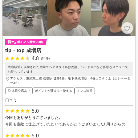
tip・top 成増店
4.8
(34件)
成増駅近く洗練された空間でヘアスタイルは勿論、ヘッドスパなど多彩なメニューで
お待ちしています
アクセス：東武東上線 成増駅 徒歩3分、地下鉄成増駅 4番出口すぐ上（エレベータ
ー3F）
◎ 本日空席あり
ポイントが貯まる・使える
メンズ歓迎
口コミ
5.0
今回もありがとうございました。
今回も素敵に仕上げていただいてありがとうございました! 周りからの評価も上々です! またお願い致します。
5.0