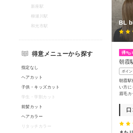
新座駅
柳瀬川駅
BL 
和光市駅
得意メニューから探す
朝霞
指定なし
ポイン
ヘアカット
朝霞駅
子供・キッズカット
い方に
眉毛カ
学生・学割カット
前髪カット
口
ヘアカラー
リタッチカラー
また