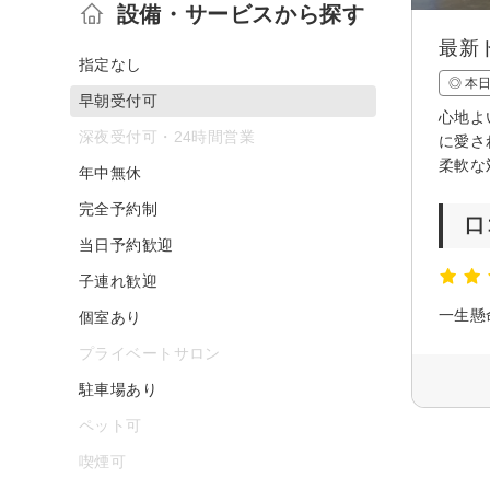
設備・サービスから探す
最新
指定なし
◎ 本
早朝受付可
心地よ
深夜受付可・24時間営業
に愛さ
柔軟な
年中無休
完全予約制
口
当日予約歓迎
子連れ歓迎
一生懸
個室あり
プライベートサロン
駐車場あり
ペット可
喫煙可