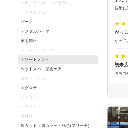
ヘナ・オーガニックカラー
技術に
ヘアマニキュア
パーマ
デジタルパーマ
かっ
縮毛矯正
かっこ
ストレートパーマ
トリートメント
初来
ヘッドスパ・頭皮ケア
おちつ
炭酸ヘッドスパ
エクステ
ヘアセット
ヘアメイク
着付け
眉カット・眉カラー・脱色(ブリーチ)