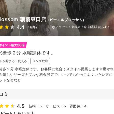
blossom 朝霞東口店
(ビーエルブロッサム)
4.4
(46件)
アクセス：東武東上線 朝霞駅 徒歩4分
駅徒歩２分 水曜定休です。
トが貯まる・使える
メンズ歓迎
徒歩２分 水曜定休です。お客様に似合うスタイル提案します☆磨か
も嬉しいリーズナブルな料金設定で、いつでもかっこよくいたい方に
ットなどなど
コミ
4.5
技術：5
サービス：5
雰囲気：4
リピートしたいお店