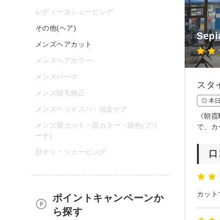
レディースシェービング
その他(ヘア)
Sepi
メンズヘアカット
メンズヘアカラー
メンズパーマ
スタ
メンズ縮毛矯正
◎ 本
メンズヘッドスパ・頭皮ケア
《朝霞
メンズ眉カット・眉カラー・脱色(ブリ
で、カ
ーチ)
顔そり・シェービング
口
ポイントキャンペーンか
ら探す