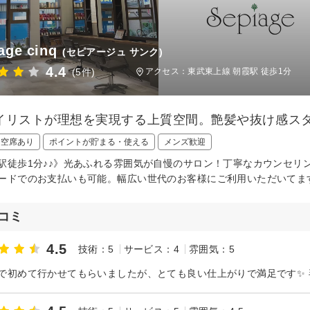
age cinq
(セピアージュ サンク)
4.4
(5件)
アクセス：東武東上線 朝霞駅 徒歩1分
イリストが理想を実現する上質空間。艶髪や抜け感ス
日空席あり
ポイントが貯まる・使える
メンズ歓迎
駅徒歩1分♪♪》光あふれる雰囲気が自慢のサロン！丁寧なカウンセリ
ードでのお支払いも可能。幅広い世代のお客様にご利用いただいてま
コミ
4.5
技術：5
サービス：4
雰囲気：5