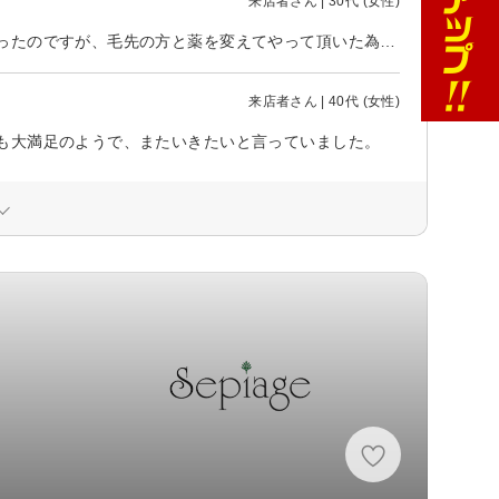
来店者さん | 30代 (女性)
他店での縮毛矯正は短い毛がパヤパヤ出てしまっていました。今回初めて伺ったのですが、毛先の方と薬を変えてやって頂いた為か、全体綺麗にまとまりました！！ ありがとうございます。
来店者さん | 40代 (女性)
も大満足のようで、またいきたいと言っていました。