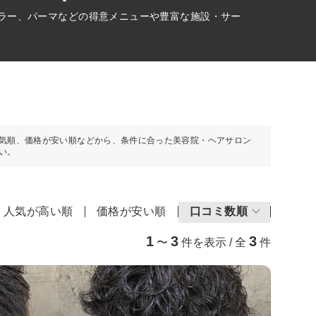
カラー、パーマなどの得意メニューや豊富な施設・サー
気順、価格が安い順などから、条件に合った美容院・ヘアサロン
い。
人気が高い順
価格が安い順
口コミ数順
1
3
3
〜
件を表示 / 全
件