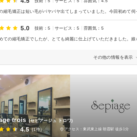
4.5
技術：5
サービス：5
雰囲気：4.5
5.0
技術：5
サービス：5
雰囲気：5
めての縮毛矯正でしたが、とても綺麗に仕上げていただきました。娘
その他の情報を表示
age trois
(セピアージュ トロワ)
4.5
(1件)
アクセス：東武東上線 朝霞駅 徒歩1分