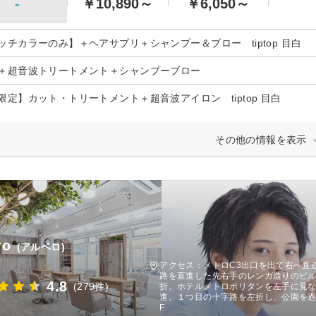
-
￥10,890～
￥6,050～
ッチカラーのみ】＋ヘアサプリ＋シャンプー＆ブロー tiptop 目白
＋超音波トリートメント＋シャンプーブロー
限定】カット・トリートメント＋超音波アイロン tiptop 目白
その他の情報を表示
ro
(アルベロ)
アクセス：メトロC3出口を出て右へ直
路を直進した先右手のレンガ造りのビル
4.8
(279件)
折。ホテルメトロポリタンを左手に見
進。１つ目の十字路を左折し、公園を
F