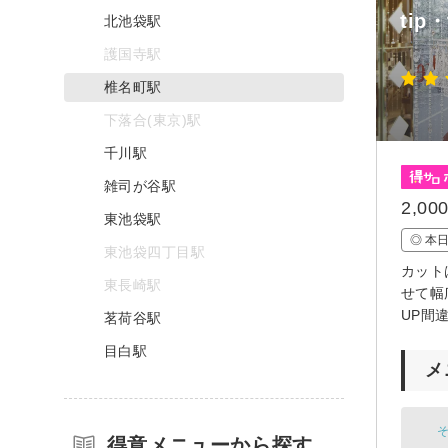
tip
北池袋駅
護国寺駅
椎名町駅
下落合(東京)駅
千川駅
雑司が谷駅
2,
東池袋駅
◎ 本
東池袋四丁目駅
カット
東長崎駅
せて幅
UP間
茗荷谷駅
目白駅
メ
そ
得意メニューから探す