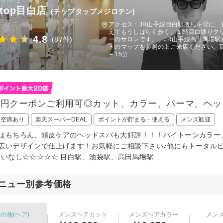
・top目白店
(チップタップメジロテン)
アクセス：JR山手線目白駅改札を背に
えてもうしばらく歩く。１階目白通りク
4.8
(87件)
ーのサロンです。、JR山手線高田馬場駅
トのマップを参照の上ご来店ください。目
～15分
000円クーポンご利用可◎カット、カラー、パーマ、ヘ
日空席あり
楽天スーパーDEAL
ポイントが貯まる・使える
メンズ歓迎
はもちろん、頭皮ケアのヘッドスパも大好評！！！ハイトーンカラー
広いデザインで仕上げます！お気軽にご相談下さい♪他にもトータル
違いなし☆☆☆☆☆ 目白駅、池袋駅、高田馬場駅
ニュー別参考価格
の他(ヘア)
メンズヘアカット
メンズヘアカラー
メン