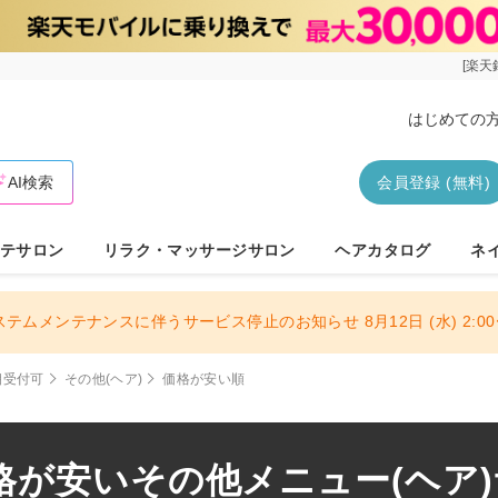
[楽天
はじめての
AI検索
会員登録 (無料)
テサロン
リラク・マッサージサロン
ヘアカタログ
ネ
ステムメンテナンスに伴うサービス停止のお知らせ 8月12日 (水) 2:00〜
朝受付可
その他(ヘア)
価格が安い順
が安いその他メニュー(ヘア)サ