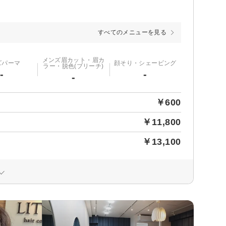
すべてのメニューを見る
メンズ眉カット・眉カ
ズパーマ
顔そり・シェービング
ラー・脱色(ブリーチ)
-
-
-
￥600
￥11,800
￥13,100