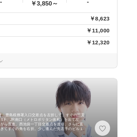
-
-
￥3,850～
￥8,623
￥11,000
￥12,320
進。豊島税務署入口交差点を左折して、すぐの三叉
１F、JR南口（メトロポリタン改札）を出て左
ながら直進。西池袋一丁目交差点を渡り、さらに直
過ぎてすぐの角を右折。少し進んだ先左手のビル１