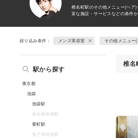
椎名町駅の
その他メニュー(ヘア)
富な施設・サービスなどの条件
絞り込み条件：
メンズ美容室
その他メニュー(
椎名
駅から探す
東京都
池袋
池袋駅
落合南長崎駅
要町駅
鬼子母神前駅