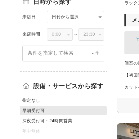
日時から探す
ラック
来店日
日付から選択
メ
来店時間
〜
そ
-
条件を指定して検索
件
個室の
【初回
設備・サービスから探す
カット
指定なし
早朝受付可
深夜受付可・24時間営業
年中無休