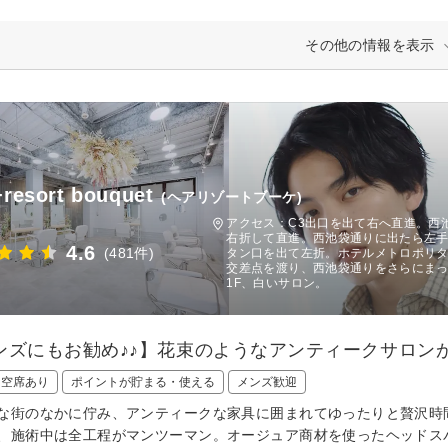
その他の情報を表示
+resort bouquet
(ヘアリゾートブーケ)
アクセス：C3出口を出て右へ直進。西
右折して直進。西池袋通りに出たら左手
4.6
(481件)
タン口を出て左折。ホテルメトロポリ
交差点を渡り、西池袋通りをさらにま
1F、白いサロン。
ンズにもお勧め♪♪】花束のようなアンティークサロンが贈る
日空席あり
ポイントが貯まる・使える
メンズ歓迎
な街のなかに佇み、アンティークな家具に囲まれてゆったりと贅沢時間を
、施術中は全工程がマンツーマン。オージュア商材を使ったヘッドス