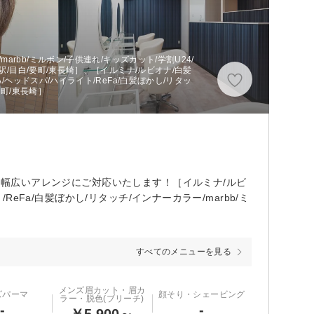
arbb/ミルボン/子供連れ/キッズカット/学割U24/
駅/目白/要町/東長崎］、［イルミナ/ルビオナ/白髪
/ヘッドスパ/ハイライト/ReFa/白髪ぼかし/リタッ
要町/東長崎］
！！幅広いアレンジにご対応いたします！［イルミナ/ルビ
ReFa/白髪ぼかし/リタッチ/インナーカラー/marbb/ミ
すべてのメニューを見る
メンズ眉カット・眉カ
ズパーマ
顔そり・シェービング
ラー・脱色(ブリーチ)
-
-
￥5,900～