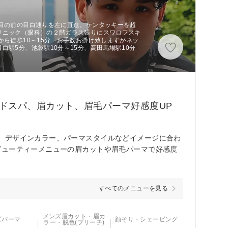
、目の前の目白通りを左に直進。ケンタッキーを超
リニック（眼科）の２階ガラス張りにスワロフスキ
から徒歩10～15分 お手数お掛け致しますがネッ
白駅5分、池袋駅10分～15分、高田馬場駅10分
ッドスパ、眉カット、眉毛パーマ好感度UP
、デザインカラー、パーマスタイルなどイメージに合わ
ビューティーメニューの眉カットや眉毛パーマで好感度
すべてのメニューを見る
メンズ眉カット・眉カ
ズパーマ
顔そり・シェービング
ラー・脱色(ブリーチ)