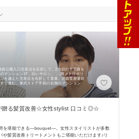
池袋公園入口交差点を左折して、2つ目の十字路を
のマンション1F、白いサロン。 、JRメトロポリ
タンを越えた交差点を右折して直進。池袋警察署前
っすぐ進む。東武ストア手前の右側のマンション
髪質改善☆女性stylist 口コミ◎☆
堪能できる―bouquet―。女性スタイリストが多数
パや髪質改善トリートメントもご堪能いただけます♪リ