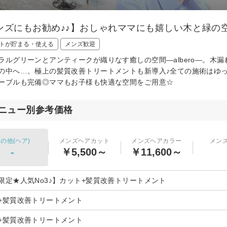
ンズにもお勧め♪♪】おしゃれママにも嬉しい木と緑の空間＋
トが貯まる・使える
メンズ歓迎
ラルグリーンとアンティークが織りなす癒しの空間―albero―。木
の中へ…。極上の髪質改善トリートメントも新導入♪全ての施術はゆ
ーブルも完備◎ママもお子様も快適な空間をご用意☆
ニュー別参考価格
の他(ヘア)
メンズヘアカット
メンズヘアカラー
メン
-
￥5,500～
￥11,600～
限定★人気No3♪】カット+髪質改善トリートメント
+髪質改善トリートメント
+髪質改善トリートメント