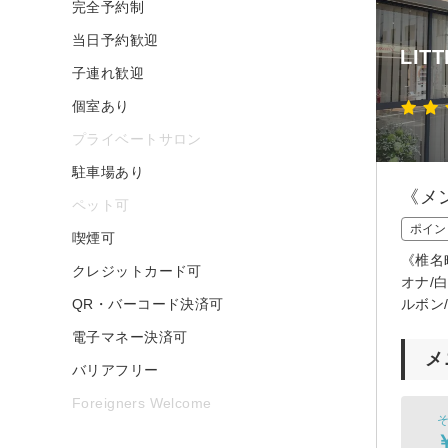
完全予約制
当日予約歓迎
LITT
子連れ歓迎
個室あり
プライベートサロン
駐車場あり
《メ
ペット可
ポイン
喫煙可
《椎名
クレジットカード可
オナ/
QR・バーコード決済可
ルボン
電子マネー決済可
メ
バリアフリー
Foreigners Welcome
そ