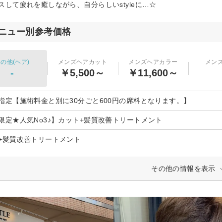
スして疲れを癒しながら、自分らしいstyleに…☆
ニュー別参考価格
の他(ヘア)
メンズヘアカット
メンズヘアカラー
メン
-
￥5,500～
￥11,600～
指定【施術料金と別に30分ごと600円の席料となります。】
限定★人気No3♪】カット+髪質改善トリートメント
+髪質改善トリートメント
その他の情報を表示