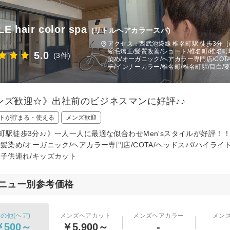
LE hair color spa
(リトルヘアカラースパ)
アクセス：西武池袋線 椎名町駅 徒歩3分［/m
縮毛矯正/髪質改善/ショート/椎名町/椎名町
5.0
(3件)
染め/オーガニック/ヘアカラー専門店/COTA
チ/インナーカラー/椎名町/椎名町駅/目白/
ンズ歓迎☆》出社前のビジネスマンに好評♪♪
トが貯まる・使える
メンズ歓迎
町駅徒歩3分♪♪》一人一人に最適な似合わせMen'sスタイルが好評
白髪染め/オーガニック/ヘアカラー専門店/COTA/ヘッドスパ/ハイライト/
/子供連れ/キッズカット
ニュー別参考価格
の他(ヘア)
メンズヘアカット
メンズヘアカラー
メン
￥500～
￥5,900～
-