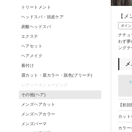
トリートメント
【メ
ヘッドスパ・頭皮ケア
ポイン
炭酸ヘッドスパ
ナチュ
エクステ
わず夢
ヘアセット
ングテ
ヘアメイク
メ
着付け
眉カット・眉カラー・脱色(ブリーチ)
そ
レディースシェービング
その他(ヘア)
メンズヘアカット
【初回
メンズヘアカラー
カット
メンズパーマ
カラー