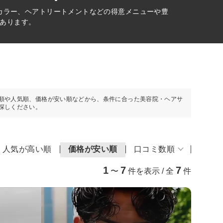
カラー、ヘアトリートメントなどの得意メニューや豊
あります。
順や人気順、価格が安い順などから、条件に合った美容院・ヘアサ
探しください。
人気が高い順
価格が安い順
口コミ数順
1
7
7
〜
件を表示 / 全
件