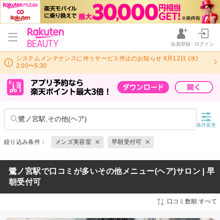
会員登録
ログイン
システムメンテナンスに伴うサービス停止のお知らせ 8月12日 (水)
2:00〜5:30
鷺ノ宮駅,その他(ヘア)
条件変更
絞り込み条件：
メンズ美容室
早朝受付可
鷺ノ宮駅で口コミが多いその他メニュー(ヘア)サロン | 早
朝受付可
口コミ数順:すべて