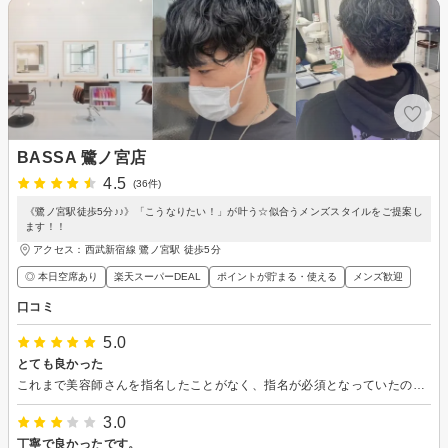
BASSA 鷺ノ宮店
4.5
(36件)
《鷺ノ宮駅徒歩5分♪♪》「こうなりたい！」が叶う☆似合うメンズスタイルをご提案し
ます！！
アクセス：西武新宿線 鷺ノ宮駅 徒歩5分
◎ 本日空席あり
楽天スーパーDEAL
ポイントが貯まる・使える
メンズ歓迎
口コミ
5.0
とても良かった
これまで美容師さんを指名したことがなく、指名が必須となっていたのが嫌だったが、指名料がかかるわけではなかったことと顔が見えていたので選びやすかった。 カットも満足してますし、会話もしてくれて良かった。
3.0
丁寧で良かったです。