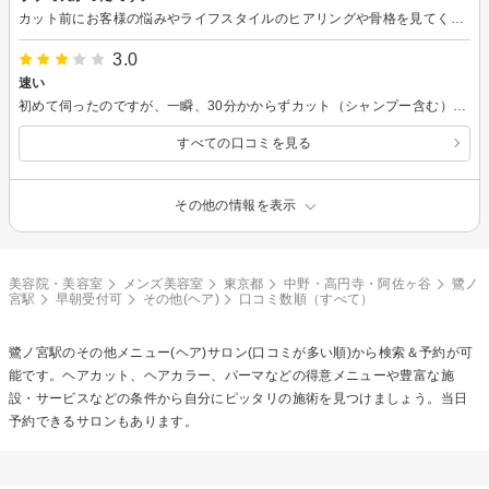
カット前にお客様の悩みやライフスタイルのヒアリングや骨格を見てくれて似合いそうなヘアスタイルを提案してくれる所が良かったです。 最後お会計時に楽天ビューティーのクーポンを忘れられていて予定より少し多めに払う事になりましたが、技術に関しては料金帯に相応しいなと感じました。
3.0
速い
初めて伺ったのですが、一瞬、30分かからずカット（シャンプー含む）が終わりました。それがいい人はいいでしょうが、私個人としてはあっさり、もう少し丁寧にやって頂きたかったな、という印象です。長短ありますが、平均点、というところでしょうか。
すべての口コミを見る
その他の情報を表示
美容院・美容室
メンズ美容室
東京都
中野・高円寺・阿佐ヶ谷
鷺ノ
宮駅
早朝受付可
その他(ヘア)
口コミ数順（すべて）
鷺ノ宮駅の
その他メニュー(ヘア)
サロン(口コミが多い順)から検索＆予約が可
能です。ヘアカット、ヘアカラー、パーマなどの得意メニューや豊富な施
設・サービスなどの条件から自分にピッタリの施術を見つけましょう。当日
予約できるサロンもあります。