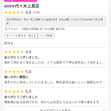
entrir代々木上原店
4.6
(17件)
当日予約OK☆【代々木上原駅 から徒歩3分】それは癒しへの入り口entrir代々木上原
店
アクセス：小田急小田原線 代々木上原駅 徒歩3分
ポイントが貯まる・使える
メンズ歓迎
口コミ
4.0
ありがとうございました。
初めて伺わせて頂きましたが、とても親切で丁寧な対応をして頂きました。初対面にもかかわらず常に名前で呼んで頂け、好印象で大変安心感がありました。どうもありがとうございました。
5.0
扱いやすい髪型に
若手の方に担当していただきました。剛毛多毛な扱いにくい髪質なのですが、とても自然にまとまるヘアスタイルに仕上げてくださいました。
5.0
ありがとうございました
開放感がある店内ですが、外からは丸見えではないので落ち着きます。 あまり美容院へ来ない不精な私にもぴったりな、伸ばしっぱなしでも綺麗にまとまるヘアスタイルを提案して下さいます。
すべての口コミを見る