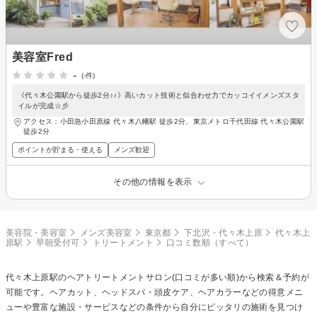
美容室Fred
-
(-件)
《代々木公園駅から徒歩2分♪♪》高いカット技術と似合わせ力でカッコイイメンズスタ
イルが完成☆彡
アクセス：小田急小田原線 代々木八幡駅 徒歩2分、東京メトロ千代田線 代々木公園駅
徒歩2分
ポイントが貯まる・使える
メンズ歓迎
その他の情報を表示
美容院・美容室
メンズ美容室
東京都
下北沢・代々木上原
代々木上
原駅
早朝受付可
トリートメント
口コミ数順（すべて）
代々木上原駅の
ヘアトリートメント
サロン(口コミが多い順)から検索＆予約が
可能です。ヘアカット、ヘッドスパ・頭皮ケア、ヘアカラーなどの得意メニ
ューや豊富な施設・サービスなどの条件から自分にピッタリの施術を見つけ