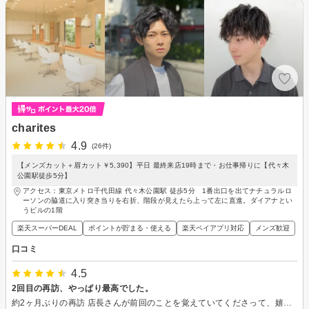
charites
4.9
(26件)
【メンズカット＋眉カット￥5,390】平日 最終来店19時まで・お仕事帰りに【代々木
公園駅徒歩5分】
アクセス：東京メトロ千代田線 代々木公園駅 徒歩5分 1番出口を出てナチュラルロ
ーソンの脇道に入り突き当りを右折、階段が見えたら上って左に直進。ダイアナとい
うビルの1階
楽天スーパーDEAL
ポイントが貯まる・使える
楽天ペイアプリ対応
メンズ歓迎
口コミ
4.5
2回目の再訪、やっぱり最高でした。
約2ヶ月ぶりの再訪 店長さんが前回のことを覚えていてくださって、嬉しい気持ちでスタート。 シャンプーエリアは静かで心地よく、寝落ちしそうになりました。 今回も思い切って短めにカットしていただきましたが、仕上がりに大満足です。