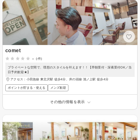
comet
-
(-件)
プライベートな空間で、理想のスタイルを叶えます！！【早朝受付・深夜受付OK／当
日予約歓迎★】
アクセス：小田急線 東北沢駅 徒歩4分、井の頭線 池ノ上駅 徒歩4分
ポイントが貯まる・使える
メンズ歓迎
その他の情報を表示