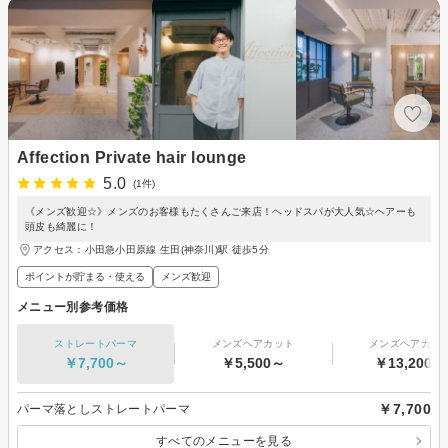
Affection Private hair lounge
5.0
(1件)
《メンズ歓迎☆》メンズのお客様もたくさんご来店！ヘッドスパが大人気☆ヘアーも
頭皮も綺麗に！
アクセス：小田急小田原線 生田(神奈川)駅 徒歩5分
ポイントが貯まる・使える
メンズ歓迎
メニュー別参考価格
ストレートパーマ
メンズヘアカット
メンズヘアカラ
￥7,700～
￥5,500～
￥13,200～
￥7,700
パーマ落としストレートパーマ
すべてのメニューを見る