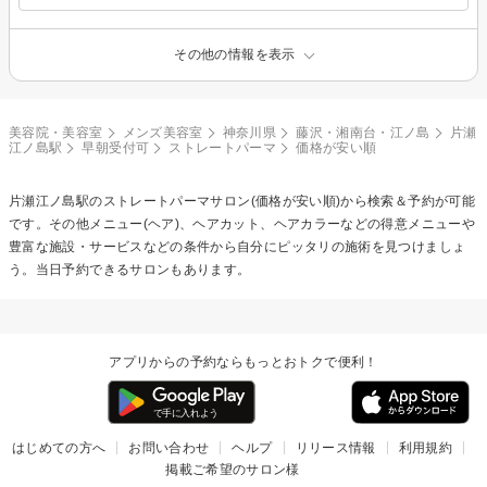
その他の情報を表示
美容院・美容室
メンズ美容室
神奈川県
藤沢・湘南台・江ノ島
片瀬
江ノ島駅
早朝受付可
ストレートパーマ
価格が安い順
片瀬江ノ島駅の
ストレートパーマ
サロン(価格が安い順)から検索＆予約が可能
です。その他メニュー(ヘア)、ヘアカット、ヘアカラーなどの得意メニューや
豊富な施設・サービスなどの条件から自分にピッタリの施術を見つけましょ
う。当日予約できるサロンもあります。
アプリからの予約ならもっとおトクで便利！
はじめての方へ
お問い合わせ
ヘルプ
リリース情報
利用規約
掲載ご希望のサロン様