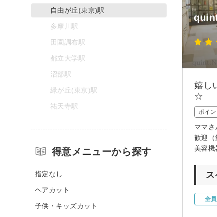
自由が丘(東京)駅
qui
多摩川駅
田園調布駅
都立大学駅
沼部駅
嬉し
緑が丘(東京)駅
☆
祐天寺駅
ポイン
ママさ
歓迎（
美容機
得意メニューから探す
指定なし
ス
ヘアカット
全員
子供・キッズカット