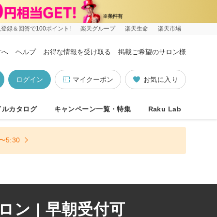
登録＆回答で100ポイント!
楽天グループ
楽天生命
楽天市場
方へ
ヘルプ
お得な情報を受け取る
掲載ご希望のサロン様
ログイン
マイクーポン
お気に入り
イルカタログ
キャンペーン一覧・特集
Raku Lab
5:30
ン | 早朝受付可