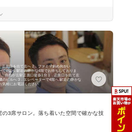
．正面口を出て左へ 2．ファミマ斜め向かい
ターで4階へ 駅近の静かな4階でお待ちしておりま
 、自由が丘駅正面口徒歩1分 1．正面口を出て左
隣のビルへ 3．エレベーターで4階へ 駅近の静かな
お気軽にお電話ください
営の3席サロン。落ち着いた空間で確かな技