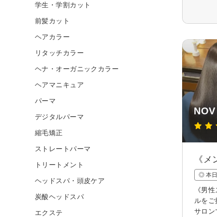
学生・学割カット
前髪カット
ヘアカラー
リタッチカラー
ヘナ・オーガニックカラー
ヘアマニキュア
パーマ
NO
デジタルパーマ
縮毛矯正
ストレートパーマ
《メ
トリートメント
◎ 本
ヘッドスパ・頭皮ケア
《男性
炭酸ヘッドスパ
ルをご
サロン
エクステ