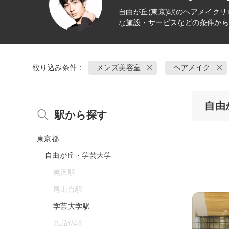
自由が丘(東京)駅の
ヘアメイク
サ
な施設・サービスなどの条件か
絞り込み条件：
メンズ美容室
ヘアメイク
自由
駅から探す
東京都
自由が丘・学芸大学
奥沢駅
尾山台駅
学芸大学駅
九品仏駅