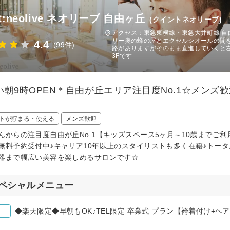
nt:neolive ネオリーブ 自由ヶ丘
(クイントネオリーブ)
アクセス：東急東横線・東急大井町線 自
リー奥の蜂の屋とエクセルシオールの間
4.4
(99件)
路がありますがそのまま直進していくと左
3Fです
い朝9時OPEN＊自由が丘エリア注目度No.1☆メン
トが貯まる・使える
メンズ歓迎
んからの注目度自由が丘No.1【キッズスペース5ヶ月～10歳までご
無料予約受付中♪キャリア10年以上のスタイリストも多く在籍♪トー
器まで幅広い美容を楽しめるサロンです☆
ペシャルメニュー
◆楽天限定◆早朝もOK♪TEL限定 卒業式 プラン【袴着付け+ヘ