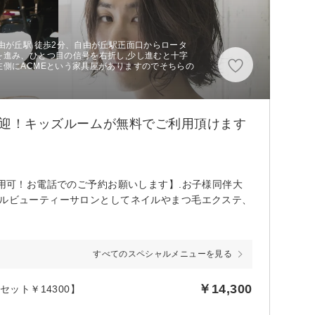
由が丘駅 徒歩2分、自由が丘駅正面口からロータ
を進み、ひとつ目の信号を右折し,少し進むと十字
側にACMEという家具屋がありますのでそちらの
ズ歓迎！キッズルームが無料でご利用頂けます
利用可！お電話でのご予約お願いします】.お子様同伴大
タルビューティーサロンとしてネイルやまつ毛エクステ、
すべてのスペシャルメニューを見る
￥14,300
アセット￥14300】