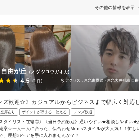
その他の情報を表示
V 自由が丘
(ノヴ ジユウガオカ)
4.5
(1件)
アクセス：東急東横線・東急大井町線 自由が
ンズ歓迎☆》カジュアルからビジネスまで幅広く対応
日空席あり
ポイントが貯まる・使える
メンズ歓迎
スタイリスト在籍◎》《当日予約歓迎》通いやすい★相談しやすい★
提案☆一人一人に合った、似合わせMen’sスタイルが大人気！！忙
で、理想のヘアを手に入れませんか？？