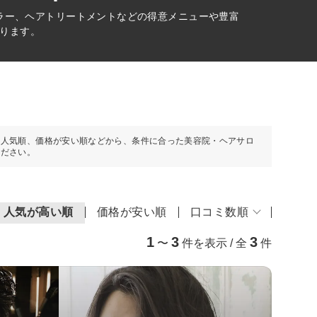
ラー、ヘアトリートメントなどの得意メニューや豊富
ります。
や人気順、価格が安い順などから、条件に合った美容院・ヘアサロ
ください。
人気が高い順
価格が安い順
口コミ数順
1
3
3
〜
件を表示 / 全
件