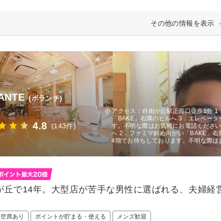
その他の情報を表示
ANTE
(ボランチ)
アクセス：自由が丘駅正面口徒歩1分 1
「BAKE」右隣のビルへ 3．エレベー
4.8
(143件)
す。不明な際はお気軽にお電話ください
へ 2．ファミマ斜め向かい「BAKE」右
4階でお待ちしております。不明な際は
が丘で14年。大型店が苦手な男性に選ばれる、夫婦経
。
日空席あり
ポイントが貯まる・使える
メンズ歓迎