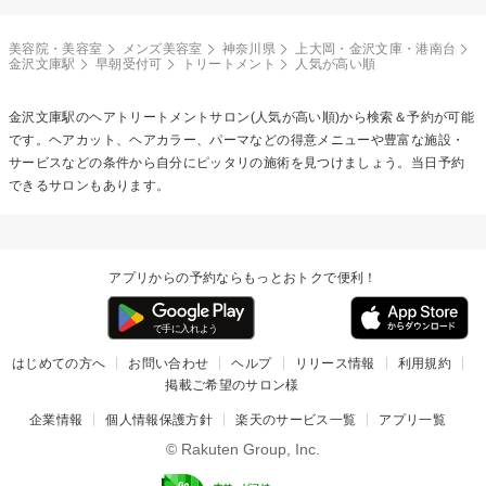
美容院・美容室
メンズ美容室
神奈川県
上大岡・金沢文庫・港南台
金沢文庫駅
早朝受付可
トリートメント
人気が高い順
金沢文庫駅の
ヘアトリートメント
サロン(人気が高い順)から検索＆予約が可能
です。ヘアカット、ヘアカラー、パーマなどの得意メニューや豊富な施設・
サービスなどの条件から自分にピッタリの施術を見つけましょう。当日予約
できるサロンもあります。
アプリからの予約ならもっとおトクで便利！
はじめての方へ
お問い合わせ
ヘルプ
リリース情報
利用規約
掲載ご希望のサロン様
企業情報
個人情報保護方針
楽天のサービス一覧
アプリ一覧
© Rakuten Group, Inc.