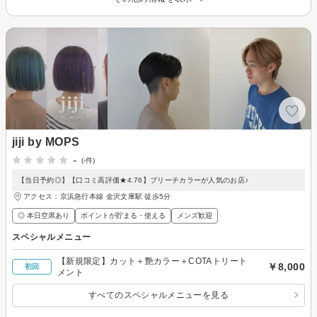
jiji by MOPS
-
(-件)
【当日予約◎】【口コミ高評価★4.76】ブリーチカラーが人気のお店♪
アクセス：京浜急行本線 金沢文庫駅 徒歩5分
◎ 本日空席あり
ポイントが貯まる・使える
メンズ歓迎
スペシャルメニュー
【新規限定】カット＋艶カラー＋COTAトリート
￥8,000
初回
メント
すべてのスペシャルメニューを見る