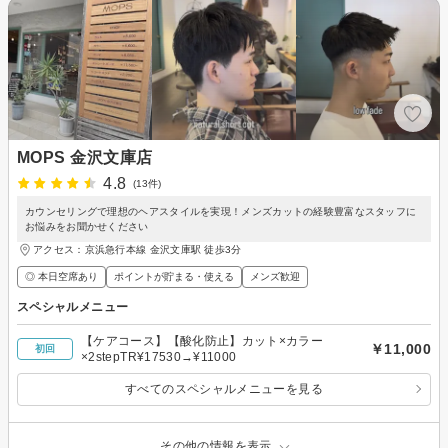
MOPS 金沢文庫店
4.8
(13件)
カウンセリングで理想のヘアスタイルを実現！メンズカットの経験豊富なスタッフに
お悩みをお聞かせください
アクセス：京浜急行本線 金沢文庫駅 徒歩3分
◎ 本日空席あり
ポイントが貯まる・使える
メンズ歓迎
スペシャルメニュー
【ケアコース】【酸化防止】カット×カラー
￥11,000
初回
×2stepTR¥17530→¥11000
すべてのスペシャルメニューを見る
その他の情報を表示