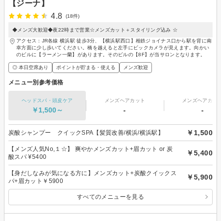
【ジーナ】
4.8
(18件)
◆メンズ大歓迎◆夜22時まで営業☆メンズカット＋スタイリング込み ☆
アクセス：JR各線 横浜駅 徒歩3分、【横浜駅西口】相鉄ジョイナス口から駅を背に南
幸方面に少し歩いてください。橋を越えると左手にビックカメラが見えます。向かい
のビルに【ラーメン一蘭】があります。そのビルの【8F】が当サロンとなります。
◎ 本日空席あり
ポイントが貯まる・使える
メンズ歓迎
メニュー別参考価格
ヘッドスパ・頭皮ケア
メンズヘアカット
メンズヘアカラ
￥1,500～
-
-
￥1,500
炭酸シャンプー クイックSPA【髪質改善/横浜/横浜駅】
【メンズ人気No,１☆】 爽やかメンズカット+眉カット or 炭
￥5,400
酸スパ ¥5400
【身だしなみが気になる方に】メンズカット+炭酸クイックス
￥5,900
パ+眉カット￥5900
すべてのメニューを見る