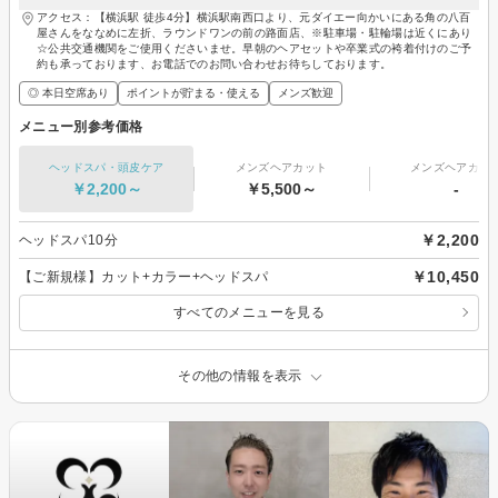
アクセス：【横浜駅 徒歩4分】横浜駅南西口より、元ダイエー向かいにある角の八百
屋さんをななめに左折、ラウンドワンの前の路面店、※駐車場・駐輪場は近くにあり
☆公共交通機関をご使用くださいませ。早朝のヘアセットや卒業式の袴着付けのご予
約も承っております、お電話でのお問い合わせお待ちしております。
◎ 本日空席あり
ポイントが貯まる・使える
メンズ歓迎
メニュー別参考価格
ヘッドスパ・頭皮ケア
メンズヘアカット
メンズヘアカラ
￥2,200～
￥5,500～
-
￥2,200
ヘッドスパ10分
￥10,450
【ご新規様】カット+カラー+ヘッドスパ
すべてのメニューを見る
その他の情報を表示