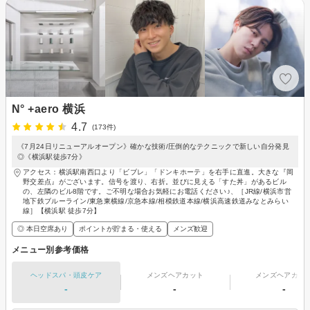
N° +aero 横浜
4.7
(173件)
《7月24日リニューアルオープン》確かな技術/圧倒的なテクニックで新しい自分発見
◎《横浜駅徒歩7分》
アクセス：横浜駅南西口より「ビブレ」「ドンキホーテ」を右手に直進。大きな『岡
野交差点』がございます。信号を渡り、右折。並びに見える「すた丼」があるビル
の、左隣のビル8階です。ご不明な場合お気軽にお電話ください♪、［JR線/横浜市営
地下鉄ブルーライン/東急東横線/京急本線/相模鉄道本線/横浜高速鉄道みなとみらい
線］【横浜駅 徒歩7分】
◎ 本日空席あり
ポイントが貯まる・使える
メンズ歓迎
メニュー別参考価格
ヘッドスパ・頭皮ケア
メンズヘアカット
メンズヘアカラ
-
-
-