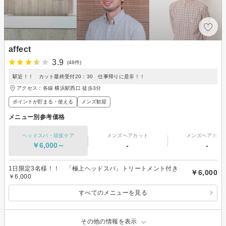
affect
3.9
(48件)
駅近！！ カット最終受付20：30 仕事帰りに是非！！
アクセス：各線 横浜駅西口 徒歩3分
ポイントが貯まる・使える
メンズ歓迎
メニュー別参考価格
ヘッドスパ・頭皮ケア
メンズヘアカット
メンズヘアカラ
￥6,000～
-
-
1日限定3名様！！ 「極上ヘッドスパ」トリートメント付き
￥6,000
￥6,000
すべてのメニューを見る
その他の情報を表示