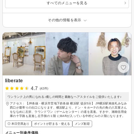
すべてのメニューを見る
その他の情報を表示
liberate
4.7
(42件)
ワンランク上の男になれる♪癒しの時間と素敵なヘアスタイルをご提供いたします♪
アクセス：【JR各線・横浜市営地下鉄各線 横浜駅 徒歩5分】 JR横浜駅南改札みなみ
西口が最寄りの出口になります、横浜駅より、ドン・キホーテの先の角の八百屋さん
をななめに左折、ラウンドワン（ゲームセンター）の道を直進。すきや、湘南信用金
庫の十字路も直進し左手側の１階 にBARが入っている中村ビルの２階になります。
◎ 本日空席あり
ポイントが貯まる・使える
メンズ歓迎
メニュー別参考価格