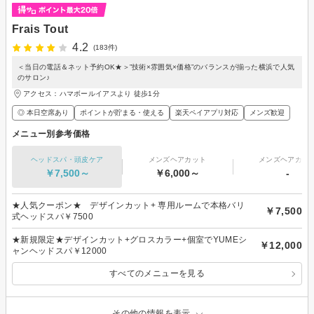
Frais Tout
4.2
(183件)
＜当日の電話＆ネット予約OK★＞”技術×雰囲気×価格”のバランスが揃った横浜で人気
のサロン♪
アクセス：ハマボールイアスより 徒歩1分
◎ 本日空席あり
ポイントが貯まる・使える
楽天ペイアプリ対応
メンズ歓迎
メニュー別参考価格
ヘッドスパ・頭皮ケア
メンズヘアカット
メンズヘアカラ
￥7,500～
￥6,000～
-
★人気クーポン★ デザインカット+ 専用ルームで本格バリ
￥7,500
式ヘッドスパ￥7500
★新規限定★デザインカット+グロスカラー+個室でYUMEシ
￥12,000
ャンヘッドスパ￥12000
すべてのメニューを見る
その他の情報を表示