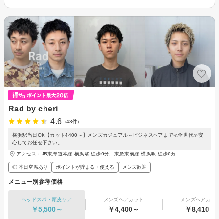
Rad by cheri
4.6
(43件)
横浜駅当日OK【カット4400～】メンズカジュアル～ビジネスヘアまで≪全世代≫安
心してお任せ下さい。
アクセス：JR東海道本線 横浜駅 徒歩6分、東急東横線 横浜駅 徒歩6分
◎ 本日空席あり
ポイントが貯まる・使える
メンズ歓迎
メニュー別参考価格
ヘッドスパ・頭皮ケア
メンズヘアカット
メンズヘアカラ
￥5,500～
￥4,400～
￥8,410～