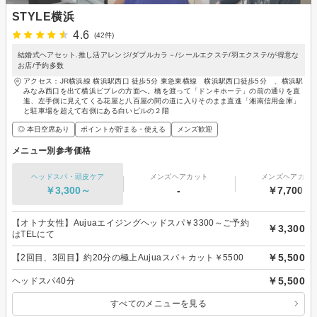
STYLE横浜
4.6
(42件)
結婚式ヘアセット.推し活アレンジ/ダブルカラ－/シールエクステ/羽エクステ/が得意な
お店/予約多数
アクセス：JR横浜線 横浜駅西口 徒歩5分 東急東横線 横浜駅西口徒歩5分 、横浜駅
みなみ西口を出て横浜ビブレの方面へ。橋を渡って「ドンキホーテ」の前の通りを直
進、左手側に見えてくる花屋と八百屋の間の道に入りそのまま直進「湘南信用金庫」
と駐車場を超えて右側にある白いビルの２階
◎ 本日空席あり
ポイントが貯まる・使える
メンズ歓迎
メニュー別参考価格
ヘッドスパ・頭皮ケア
メンズヘアカット
メンズヘアカラ
￥3,300～
-
￥7,700～
【オトナ女性】Aujuaエイジングヘッドスパ￥3300～ご予約
￥3,300
はTELにて
￥5,500
【2回目、3回目】約20分の極上Aujuaスパ＋カット￥5500
￥5,500
ヘッドスパ40分
すべてのメニューを見る