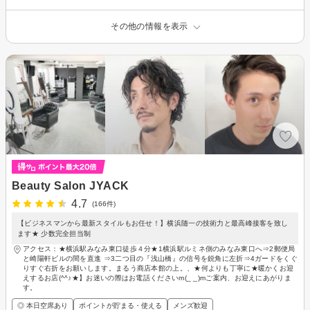
その他の情報を表示
Beauty Salon JYACK
4.7
(166件)
【ビジネスマンから最新スタイルもお任せ！】横浜随一の技術力と最高峰接客を致し
ます★ 少数完全担当制
アクセス：★横浜駅みなみ東口徒歩４分★1横浜駅ルミネ側のみなみ東口へ⇒2郵便局
と崎陽軒ビルの間を直進 ⇒3二つ目の『浅山橋』の信号を鋭角に左折⇒4ガードをくぐ
りすぐ右折をお願いします。まるう商店本館の上。、★何よりも丁寧に★暖かくお迎
えするお店(^^♪★】お迷いの際はお電話くださいm(_ _)mご案内、お迎えにあがりま
す。
◎ 本日空席あり
ポイントが貯まる・使える
メンズ歓迎