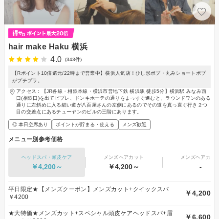
hair make Haku 横浜
4.0
(343件)
【Rポイント10倍還元/22時まで営業中】横浜人気店！ひし形ボブ・丸みショートボブ
がプチプラ。
アクセス：【JR各線・相鉄本線・横浜市営地下鉄 横浜駅 徒歩5分】横浜駅 みなみ西
口(相鉄口)を出てビブレ、ドンキホーテの通りをまっすぐ進むと、ラウンドワンのある
通りに左斜めに入る細い道が八百屋さんの左側にあるのでその道を真っ直ぐ行き２つ
目の交差点にあるチューヤンのビルの三階にあります。
◎ 本日空席あり
ポイントが貯まる・使える
メンズ歓迎
メニュー別参考価格
ヘッドスパ・頭皮ケア
メンズヘアカット
メンズヘアカラ
￥4,200～
￥4,200～
-
平日限定★【メンズクーポン】メンズカット+クイックスパ
￥4,200
￥4200
★大特価★メンズカット+スペシャル頭皮ケアヘッドスパ+眉
￥6,600