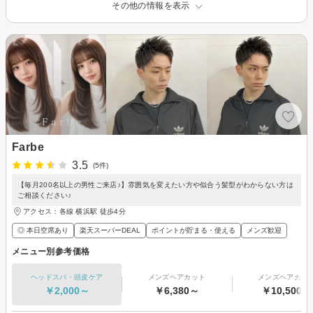
その他の情報を表示
Farbe
3.5
(5件)
【毎月200名以上の男性ご来店♪】雰囲気を変えたい方や似合う髪型がわからない方は
ご相談ください♪
アクセス：各線 横浜駅 徒歩4分
◎ 本日空席あり
楽天スーパーDEAL
ポイントが貯まる・使える
メンズ歓迎
メニュー別参考価格
ヘッドスパ・頭皮ケア
メンズヘアカット
メンズヘアカラ
￥2,000～
￥6,380～
￥10,500～