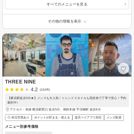
すべてのメニューを見る
その他の情報を表示
THREE NINE
4.2
(162件)
【横浜駅徒歩5分★】メンズも大人気！トレンドスタイルも高技術で丁寧で安心！予約
殺到中♪
アクセス：各線 横浜駅西口 徒歩5分、相鉄本線 平沼橋駅 徒歩8分
◎ 本日空席あり
ポイントが貯まる・使える
楽天ペイアプリ対応
メンズ歓迎
メニュー別参考価格