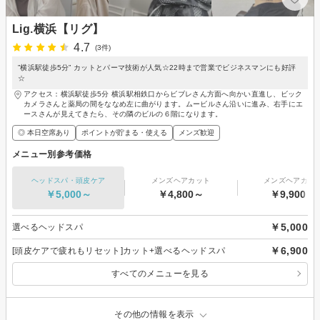
Lig.横浜【リグ】
4.7
(3件)
”横浜駅徒歩5分” カットとパーマ技術が人気☆22時まで営業でビジネスマンにも好評
☆
アクセス：横浜駅徒歩5分 横浜駅相鉄口からビブレさん方面へ向かい直進し、ビック
カメラさんと薬局の間をななめ左に曲がります。ムービルさん沿いに進み、右手にエ
ースさんが見えてきたら、その隣のビルの６階になります。
◎ 本日空席あり
ポイントが貯まる・使える
メンズ歓迎
メニュー別参考価格
ヘッドスパ・頭皮ケア
メンズヘアカット
メンズヘアカラ
￥5,000～
￥4,800～
￥9,900～
￥5,000
選べるヘッドスパ
￥6,900
[頭皮ケアで疲れもリセット]カット+選べるヘッドスパ
すべてのメニューを見る
その他の情報を表示