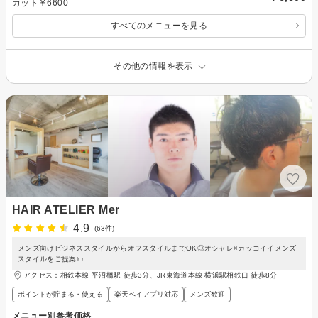
カット￥6600
すべてのメニューを見る
その他の情報を表示
HAIR ATELIER Mer
4.9
(63件)
メンズ向けビジネススタイルからオフスタイルまでOK◎オシャレ×カッコイイメンズ
スタイルをご提案♪♪
アクセス：相鉄本線 平沼橋駅 徒歩3分、JR東海道本線 横浜駅相鉄口 徒歩8分
ポイントが貯まる・使える
楽天ペイアプリ対応
メンズ歓迎
メニュー別参考価格